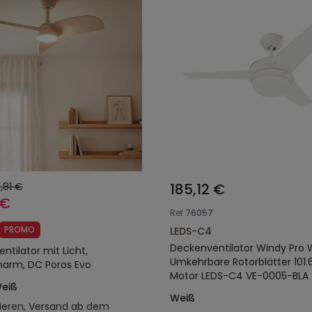
1,81 €
185,12 €
 €
Ref
76057
PROMO
LEDS-C4
Deckenventilator Windy Pro 
ntilator mit Licht,
Umkehrbare Rotorblätter 101
arm, DC Poros Evo
Motor LEDS-C4 VE-0005-BLA
Weiß
Weiß
ieren, Versand ab dem