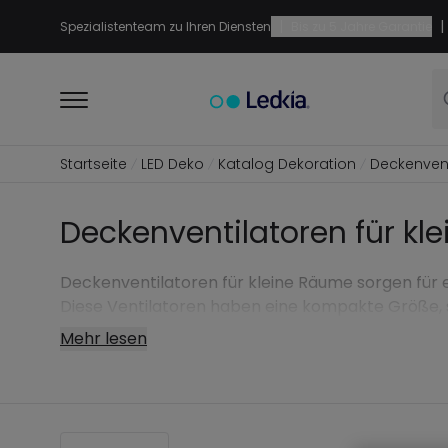
|
|
Spezialistenteam zu Ihren Diensten
Bis zu 5 Jahre Garantie
Startseite
LED Deko
Katalog Dekoration
Deckenvent
Deckenventilatoren für kl
Deckenventilatoren für kleine Räume sorgen für 
Diese Ventilatoren haben eine kompakte Größe, s
Mehr lesen