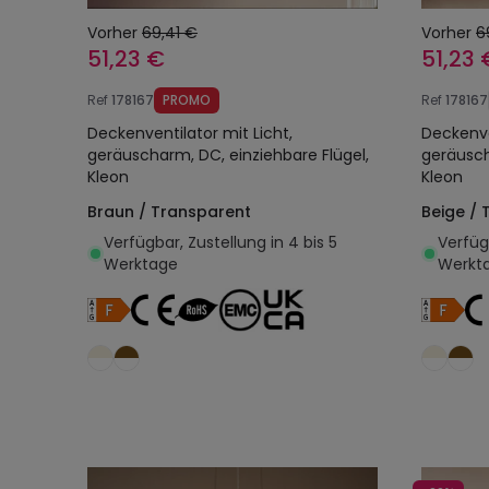
Vorher
69,41 €
Vorher
6
51,23 €
51,23 
Ref
178167
PROMO
Ref
178167
Deckenventilator mit Licht,
Deckenve
geräuscharm, DC, einziehbare Flügel,
geräusch
Kleon
Kleon
Braun / Transparent
Beige / 
Verfügbar, Zustellung in 4 bis 5
Verfügb
Werktage
Werkt
In den Warenkorb legen