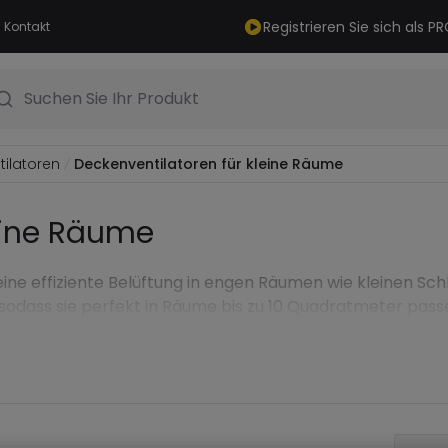
Registrieren Sie sich als 
Kontakt
Suchen Sie Ihr Produkt
ilatoren
Deckenventilatoren für kleine Räume
eine Räume
eine effiziente Belüftung in engen Räumen wie kleinen S
odass sie perfekt in Räume bis zu 10 Quadratmeter pass