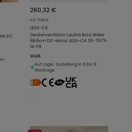
260,32 €
Ref
75904
LEDS-C4
Deckenventilator Lautlos Bora Weiss
eise DC
98.8cm DC-Motor LEDS-C4 30-7973-
14-F9
Weiß
em
Auf Lager, Zustellung in 6 bis 9
Werktage
egen
In den Warenkorb legen