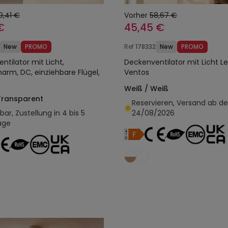
9,41 €
Vorher
58,67 €
€
45,45 €
New
PROMO
Ref
178332
New
PROMO
ntilator mit Licht,
Deckenventilator mit Licht L
arm, DC, einziehbare Flügel,
Ventos
Weiß / Weiß
Transparent
Reservieren, Versand ab d
ar, Zustellung in 4 bis 5
24/08/2026
age
In den Warenkorb legen
In den Warenkorb l