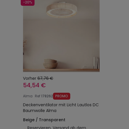
-20%
Vorher
67,76 €
54,54 €
Alma
Ref
178262
PROMO
Deckenventilator mit Licht Lautlos DC
Baumwolle Alma
Beige / Transparent
Reservieren, Versand ab dem