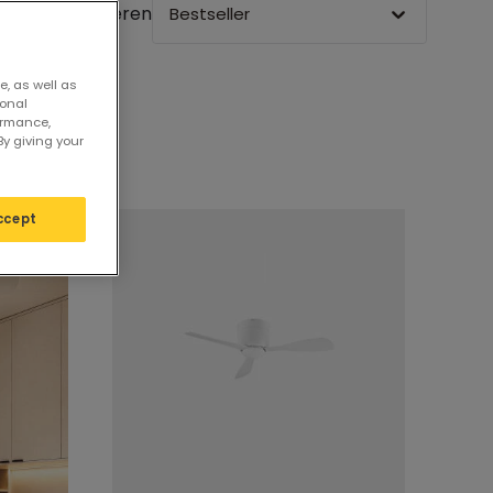
Sortieren
Bestseller
e, as well as
sonal
ormance,
By giving your
ccept