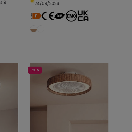
is 9
24/08/2026
egen
In den Warenkorb legen
-20%