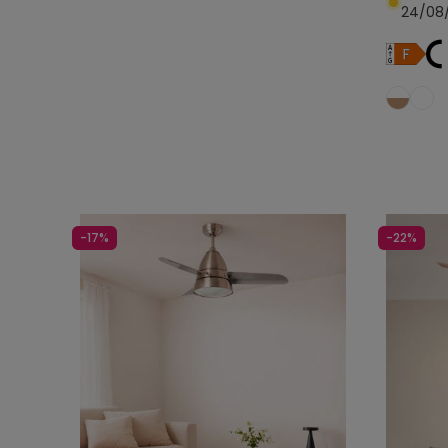
24/08
-17%
-22%