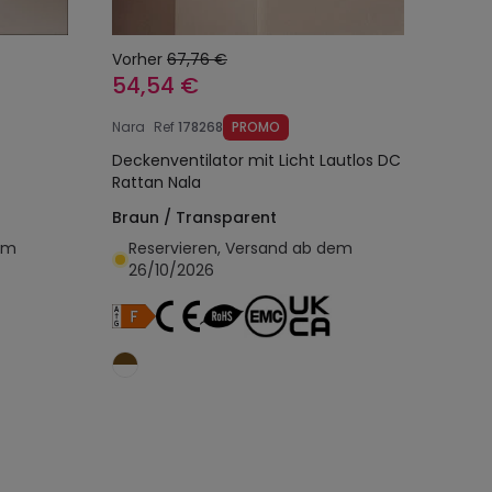
Vorher
67,76 €
54,54 €
Nara
Ref
178268
PROMO
Deckenventilator mit Licht Lautlos DC
Rattan Nala
Braun / Transparent
em
Reservieren, Versand ab dem
26/10/2026
egen
In den Warenkorb legen