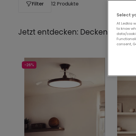
Filter
12 Produkte
Select y
At Ledkia w
to know whi
Jetzt entdecken:
Deckenventilat
data/cooki
Functionali
consent, Go
-26%
-26%