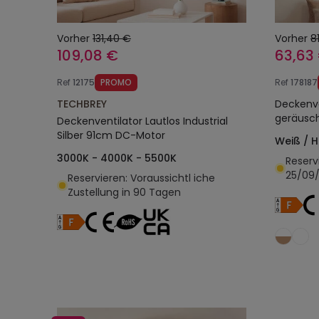
Vorher
131,40 €
Vorher
8
109,08 €
63,63
Ref
12175
PROMO
Ref
178187
TECHBREY
Deckenve
geräusch
Deckenventilator Lautlos Industrial
Silber 91cm DC-Motor
Weiß / H
3000K - 4000K - 5500K
Reserv
25/09
Reservieren: Voraussichtl iche
Zustellung in 90 Tagen
In den Warenkorb legen