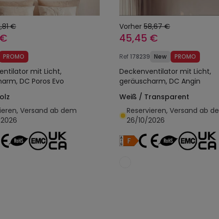
1,81 €
Vorher
58,67 €
 €
45,45 €
PROMO
Ref
178239
New
PROMO
ntilator mit Licht,
Deckenventilator mit Licht,
arm, DC Poros Evo
geräuscharm, DC Angin
olz
Weiß / Transparent
ieren, Versand ab dem
Reservieren, Versand ab d
/2026
26/10/2026
In den Warenkorb legen
In den Warenkorb l