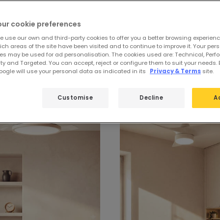
our cookie preferences
e use our own and third-party cookies to offer you a better browsing experienc
ch areas of the site have been visited and to continue to improve it. Your per
oren für kleine Räume
es may be used for ad personalisation. The cookies used are: Technical, Perf
ty and Targeted. You can accept, reject or configure them to suit your needs. 
ogle will use your personal data as indicated in its
Privacy & Terms
site.
Customise
Decline
A
-23%