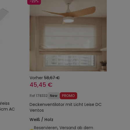
-23%
Vorher
58,67 €
45,45 €
Ref
178332
New
PROMO
Weiss
Deckenventilator mit Licht Leise DC
.6cm AC
Ventos
Weiß / Holz
Reservieren, Versand ab dem