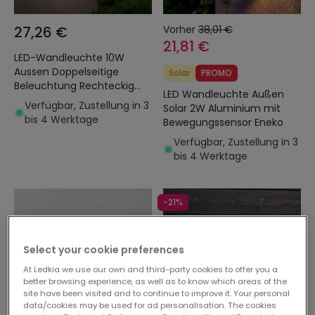
27,26 €
Vorher
38,01 €
21,81 €
LED-Wandleuchte 10W
Aussen Doppelseitige
Solar
PROMO
Beleuchtung Rechteckig
LED Wandleuchte Außen
Schwarz Lena
Verfügbar, Zustellung in 3
Solar 2W Aluminium mit
bis 4 Werktage
Bewegungssensor Eneko
Verfügbar, Zustellung in 3
bis 4 Werktage
-21%
Select your cookie preferences
At Ledkia we use our own and third-party cookies to offer you a
better browsing experience, as well as to know which areas of the
site have been visited and to continue to improve it. Your personal
data/cookies may be used for ad personalisation. The cookies