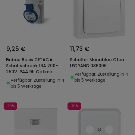
9,25 €
11,73 €
Einbau Basis CETAC in
Schalter Monobloc Oteo
Schaltschrank 16A 200-
LEGRAND 086006
250V IP44 9h Optima
Verfügbar, Zustellung in 4
SCAME 413.1664
Verfügbar, Zustellung in 4
bis 5 Werktage
bis 5 Werktage
-19%
-19%