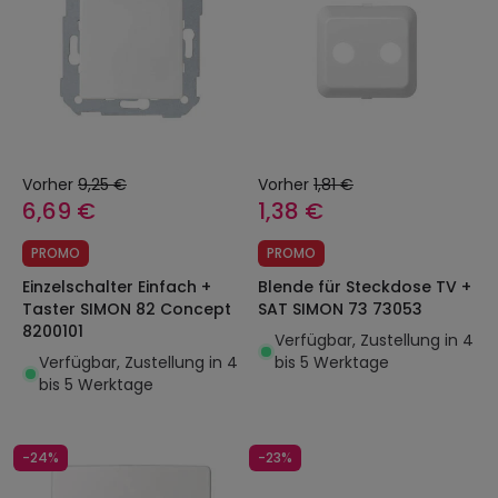
Vorher
9,25 €
Vorher
1,81 €
6,69 €
1,38 €
PROMO
PROMO
Einzelschalter Einfach +
Blende für Steckdose TV +
Taster SIMON 82 Concept
SAT SIMON 73 73053
8200101
Verfügbar, Zustellung in 4
Verfügbar, Zustellung in 4
bis 5 Werktage
bis 5 Werktage
-24%
-23%