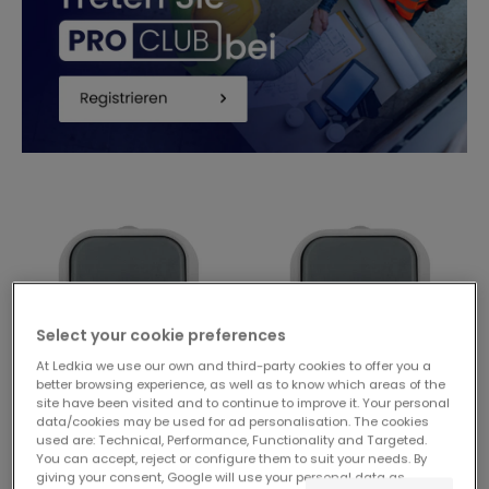
Select your cookie preferences
At Ledkia we use our own and third-party cookies to offer you a
better browsing experience, as well as to know which areas of the
site have been visited and to continue to improve it. Your personal
data/cookies may be used for ad personalisation. The cookies
3,05 €
3,30 €
used are: Technical, Performance, Functionality and Targeted.
You can accept, reject or configure them to suit your needs. By
ESSENTIAL
ESSENTIAL
giving your consent, Google will use your personal data as