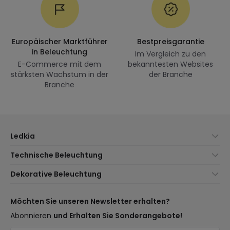
Europäischer Marktführer
Bestpreisgarantie
in Beleuchtung
Im Vergleich zu den
E-Commerce mit dem
bekanntesten Websites
stärksten Wachstum in der
der Branche
Branche
Ledkia
Über uns
Technische Beleuchtung
Kundenservice
Neuheiten Beleuchtung
Dekorative Beleuchtung
Versandmethoden
Marken
Neuheiten Lampen
Zahlungsmethoden
Arten von Lampensockeln
Trends
Möchten Sie unseren Newsletter erhalten?
Sind Sie ein Profi?
LED-Einsparrechner
Premium-Dekor-Marken
Abonnieren
und Erhalten Sie Sonderangebote!
Häufig gestellte Fragen (FAQ)
Kostenvoranschläge
Neue Dekorationen