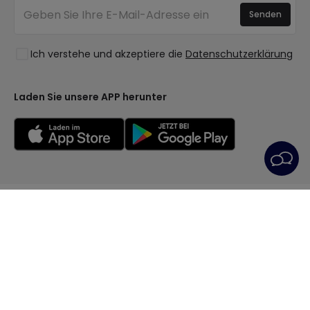
Anmelden
Beleuchtung für Unternehmen
Senden
Räume
Ausverkauf OutLED
Stile
Ich verstehe und akzeptiere die
Datenschutzerklärung
Kollektionen
LoveYouGreen
Laden Sie unsere APP herunter
Allgemeine Geschäftsbedingungen
Datenschutzrichtlinie
Cookie-Richtlinie
Cookie-Einstellungen
Kundendienst
Impressum