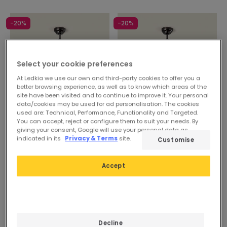
-20%
-20%
Select your cookie preferences
At Ledkia we use our own and third-party cookies to offer you a
better browsing experience, as well as to know which areas of the
site have been visited and to continue to improve it. Your personal
data/cookies may be used for ad personalisation. The cookies
used are: Technical, Performance, Functionality and Targeted.
You can accept, reject or configure them to suit your needs. By
Vorher
167,76 €
Vorher
167,76 €
giving your consent, Google will use your personal data as
134,70 €
134,70 €
indicated in its
Privacy & Terms
site.
Customise
PROMO
PROMO
Accept
LED-Deckenventilator
LED-Deckenventilator
Schwarz 66cm Modern
Schwarz 66cm Modern
Verfügbar, Zustellung in 4
Verfügbar, Zustellung in 4
bis 5 Werktage
bis 5 Werktage
Decline