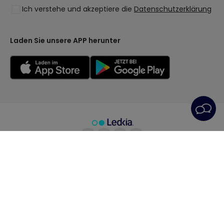
Ich verstehe und akzeptiere die
Datenschutzerklärung
Kollektionen
LoveYouGreen
Laden Sie unsere APP herunter
Allgemeine Geschäftsbedingungen
Datenschutzrichtlinie
Cookie-Richtlinie
Cookie-Einstellungen
Kundendienst
Impressum
© All rights reserved | PRISMICA S.L. - VAT
ESB98845944