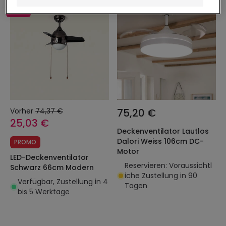
-66%
Vorher
74,37 €
75,20 €
25,03 €
Deckenventilator Lautlos
Dalori Weiss 106cm DC-
PROMO
Motor
LED-Deckenventilator
Reservieren: Voraussichtl
Schwarz 66cm Modern
iche Zustellung in 90
Verfügbar, Zustellung in 4
Tagen
bis 5 Werktage