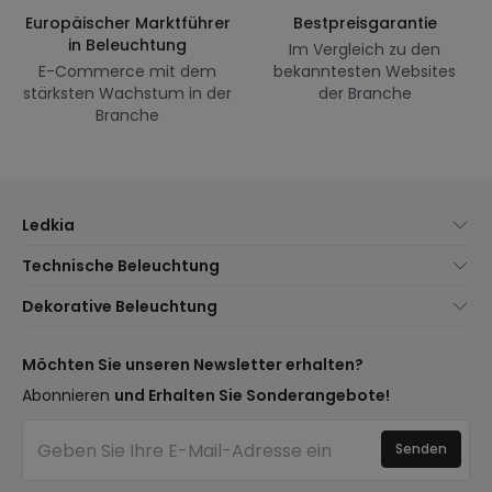
Europäischer Marktführer
Bestpreisgarantie
in Beleuchtung
Im Vergleich zu den
E-Commerce mit dem
bekanntesten Websites
stärksten Wachstum in der
der Branche
Branche
Ledkia
Über uns
Technische Beleuchtung
Kundenservice
Neuheiten Beleuchtung
Dekorative Beleuchtung
Versandmethoden
Marken
Neuheiten Lampen
Zahlungsmethoden
Arten von Lampensockeln
Trends
Möchten Sie unseren Newsletter erhalten?
Sind Sie ein Profi?
LED-Einsparrechner
Premium-Dekor-Marken
Abonnieren
und Erhalten Sie Sonderangebote!
Häufig gestellte Fragen (FAQ)
Kostenvoranschläge
Neue Dekorationen
Anmelden
Beleuchtung für Unternehmen
Senden
Räume
Ausverkauf OutLED
Stile