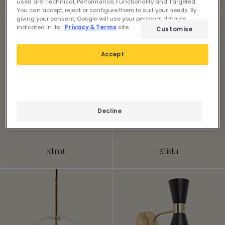
used are: Technical, Performance, Functionality and Targeted.
You can accept, reject or configure them to suit your needs. By
giving your consent, Google will use your personal data as
indicated in its
Privacy & Terms
site.
Customise
Accept
Decline
Klimt
Stiklu