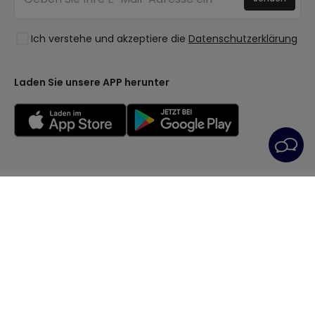
Ausverkauf OutLED
Stile
Ich verstehe und akzeptiere die
Datenschutzerklärung
Kollektionen
LoveYouGreen
Laden Sie unsere APP herunter
Allgemeine Geschäftsbedingungen
Datenschutzrichtlinie
Cookie-Richtlinie
Cookie-Einstellungen
Kundendienst
Impressum
© All rights reserved | PRISMICA S.L. - VAT