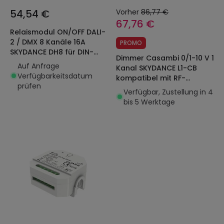
54,54 €
Vorher
86,77 €
67,76 €
Relaismodul ON/OFF DALI-
2 / DMX 8 Kanäle 16A
PROMO
SKYDANCE DH8 für DIN-
Dimmer Casambi 0/1-10 V 1
Schiene
Auf Anfrage
Kanal SKYDANCE L1-CB
Verfügbarkeitsdatum
kompatibel mit RF-
prüfen
Fernbedienung und
Verfügbar, Zustellung in 4
Drucktaster
bis 5 Werktage