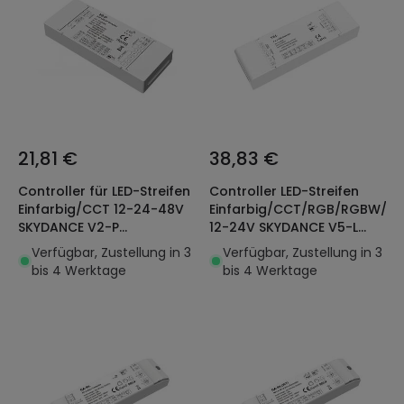
21,81 €
38,83 €
Controller für LED-Streifen
Controller LED-Streifen
Einfarbig/CCT 12-24-48V
Einfarbig/CCT/RGB/RGBW/R
SKYDANCE V2-P
12-24V SKYDANCE V5-L
Kompatibel mit RF-
Kompatibel mit Taster und
Verfügbar, Zustellung in 3
Verfügbar, Zustellung in 3
Fernbedienung
RF-Fernbedienung
bis 4 Werktage
bis 4 Werktage