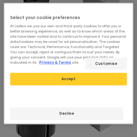
Select your cookie preferences
At Ledkia we use our own and third-party cookies to offer you a
better browsing experience, as well as to know which areas of the
site have been visited and to continue to improve it. Your personal
0,24 €
2,47 €
data/cookies may be used for ad personalisation. The cookies
used are: Technical, Performance, Functionality and Targeted.
Abzweigdose Universal
Wasserdichte
You can accept, reject or configure them to suit your needs. By
Einbau 65x65x45 mm
Abzweigdose Aufbau IP55
giving your consent, Google will use your personal data as
165x120x72 mm
indicated in its
Privacy & Terms
site.
Customise
Verfügbar, Zustellung in 3
bis 4 Werktage
Verfügbar, Zustellung in 3
bis 4 Werktage
Accept
Decline