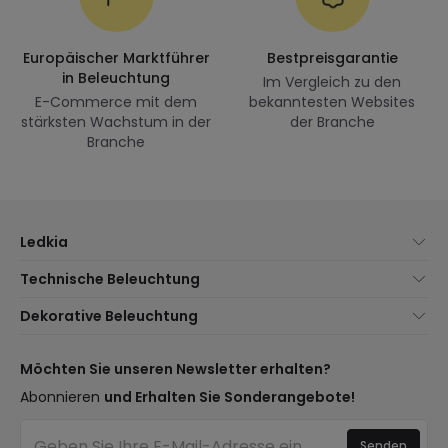
Europäischer Marktführer
Bestpreisgarantie
in Beleuchtung
Im Vergleich zu den
E-Commerce mit dem
bekanntesten Websites
stärksten Wachstum in der
der Branche
Branche
Ledkia
Über uns
Technische Beleuchtung
Kundenservice
Neuheiten Beleuchtung
Dekorative Beleuchtung
Versandmethoden
Marken
Neuheiten Lampen
Zahlungsmethoden
Arten von Lampensockeln
Trends
Möchten Sie unseren Newsletter erhalten?
Sind Sie ein Profi?
LED-Einsparrechner
Premium-Dekor-Marken
Abonnieren
und Erhalten Sie Sonderangebote!
Häufig gestellte Fragen (FAQ)
Kostenvoranschläge
Neue Dekorationen
Anmelden
Beleuchtung für Unternehmen
Senden
Räume