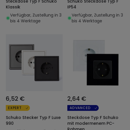
Steckdose Typ F Schuko
Schuko Steckdose Typ F
Klassik
IP54
Verfügbar, Zustellung in 3
Verfügbar, Zustellung in 3
bis 4 Werktage
bis 4 Werktage
6,52 €
2,64 €
EXPERT
ADVANCED
Schuko Stecker Typ F Luxe
Steckdose Typ F Schuko
990
mit modermenem PC-
Rahmen