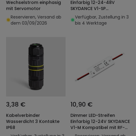
Wechselstrom einphasig
Einfarbig 12-24-48V
mit Servomotor
SKYDANCE V1-SP
Kompatibel mit Taster und
Reservieren, Versand ab
Verfügbar, Zustellung in 3
RF-Fernbedienung
dem 03/09/2026
bis 4 Werktage
3,38 €
10,90 €
Kabelverbinder
Dimmer LED-Streifen
Wasserdicht 3 Kontakte
Einfarbig 12-24V SKYDANCE
IP68
V1-M Kompatibel mit RF-
Fernbedienung
Verfügbar, Zustellung in 3
Reservieren, Versand ab