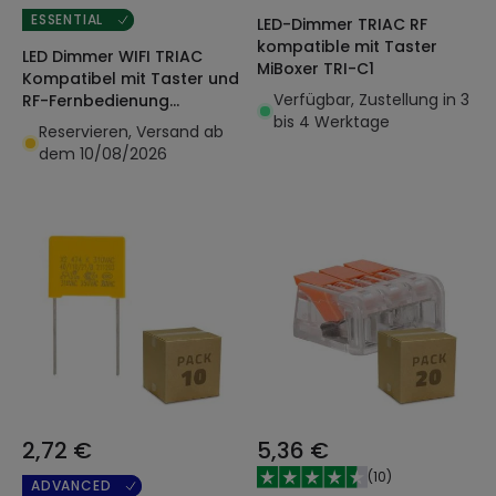
ESSENTIAL
LED-Dimmer TRIAC RF
kompatible mit Taster
LED Dimmer WIFI TRIAC
MiBoxer TRI-C1
Kompatibel mit Taster und
Verfügbar, Zustellung in 3
RF-Fernbedienung
bis 4 Werktage
SKYDANCE S1-B(WT)
Reservieren, Versand ab
dem 10/08/2026
2,72 €
5,36 €
(
10
)
ADVANCED