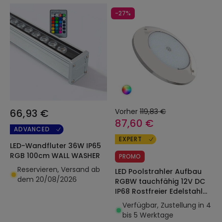
-27%
66,93 €
Vorher
119,83 €
87,60 €
ADVANCED
EXPERT
LED-Wandfluter 36W IP65
RGB 100cm WALL WASHER
PROMO
Reservieren, Versand ab
LED Poolstrahler Aufbau
dem 20/08/2026
RGBW tauchfähig 12V DC
IP68 Rostfreier Edelstahl
20W XtraPool
Verfügbar, Zustellung in 4
bis 5 Werktage