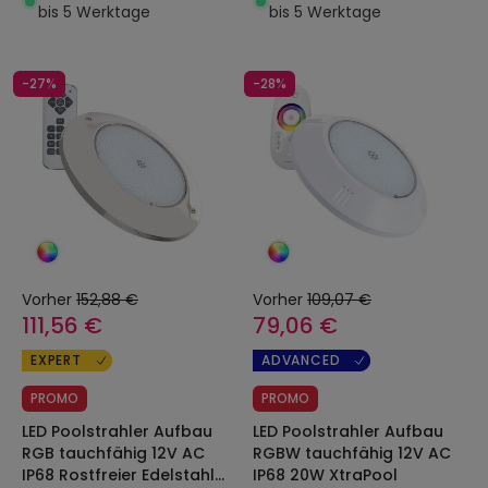
bis 5 Werktage
bis 5 Werktage
-27%
-28%
Vorher
152,88 €
Vorher
109,07 €
111,56 €
79,06 €
EXPERT
ADVANCED
PROMO
PROMO
LED Poolstrahler Aufbau
LED Poolstrahler Aufbau
RGB tauchfähig 12V AC
RGBW tauchfähig 12V AC
IP68 Rostfreier Edelstahl
IP68 20W XtraPool