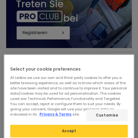
-16%
Select your cookie preferences
At Ledkia we use our own and third-party cookies to offer you a
better browsing experience, as well as to know which areas of the
site have been visited and to continue to improve it. Your personal
data/cookies may be used for ad personalisation. The cookies
used are: Technical, Performance, Functionality and Targeted.
You can accept, reject or configure them to suit your needs. By
giving your consent, Google will use your personal data as
indicated in its
Privacy & Terms
site.
Customise
54,54 €
Vorher
28,09 €
Accept
23,55 €
ADVANCED