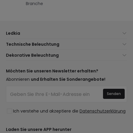
Branche
Ledkia
Über uns
Technische Beleuchtung
Kundenservice
Neuheiten Beleuchtung
Dekorative Beleuchtung
Versandmethoden
Marken
Neuheiten Lampen
Zahlungsmethoden
Arten von Lampensockeln
Trends
Möchten Sie unseren Newsletter erhalten?
Sind Sie ein Profi?
LED-Einsparrechner
Premium-Dekor-Marken
Abonnieren
und Erhalten Sie Sonderangebote!
Häufig gestellte Fragen (FAQ)
Kostenvoranschläge
Neue Dekorationen
Anmelden
Beleuchtung für Unternehmen
Senden
Räume
Ausverkauf OutLED
Stile
Ich verstehe und akzeptiere die
Datenschutzerklärung
Kollektionen
LoveYouGreen
Laden Sie unsere APP herunter