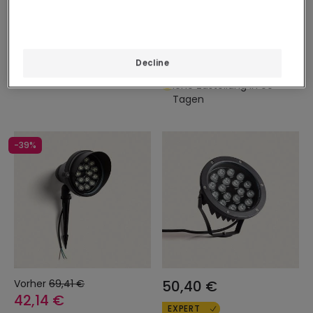
PROMO
LED-Bodeneinbaustrahler
Aussen 6W Inox
LED-Strahler Aussen 5W
mit Erdspiess Giverny
Verfügbar, Zustellung in 3
Decline
bis 4 Werktage
Reservieren: Voraussichtl
iche Zustellung in 90
Tagen
-39%
Vorher
69,41 €
50,40 €
42,14 €
EXPERT