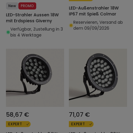
New
PROMO
LED-Außenstrahler 18W
IP67 mit Spieß Colmar
LED-Strahler Aussen 18W
mit Erdspiess Giverny
Reservieren, Versand ab
dem 09/09/2026
Verfügbar, Zustellung in 3
bis 4 Werktage
58,67 €
71,07 €
EXPERT
EXPERT