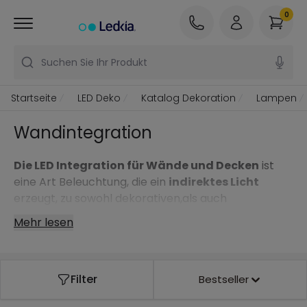
0
Suchen Sie Ihr Produkt
Startseite
LED Deko
Katalog Dekoration
Lampen
Wandintegration
Die LED Integration für Wände und Decken
ist
eine Art Beleuchtung, die ein
indirektes Licht
erzeugt, zu sowohl dekorativen,als auch
praktischen Zwecken.Sie ist
ideal, um
Mehr lesen
gemütlichere und elegantere Atmosphären zu
kreieren,
oder, um bestimmte Räume auf die
originellste und minimalistischste Weise zu
Filter
Bestseller
dekorieren.