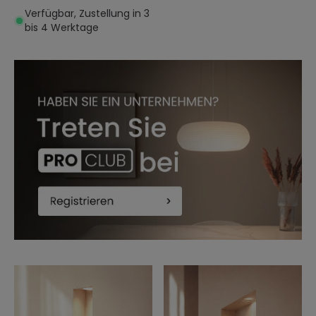
Glühbirne GU10 / GU5.3
Verfügbar, Zustellung in 3
Schnitt 353x293 mm
bis 4 Werktage