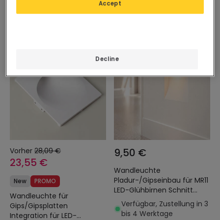
Accept
403x403 mm
Verfügbar, Zustellung in 3
bis 4 Werktage
-16%
Decline
Vorher
28,09 €
9,50 €
23,55 €
Wandleuchte
Pladur-/Gipseinbau für MR11
New
PROMO
LED-Glühbirnen Schnitt
Wandleuchte für
103x148 mm
Verfügbar, Zustellung in 3
Gips/Gipsplatten
bis 4 Werktage
Integration für LED-