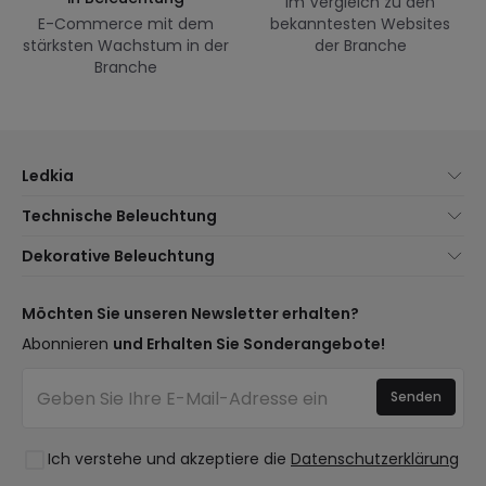
Im Vergleich zu den
E-Commerce mit dem
bekanntesten Websites
stärksten Wachstum in der
der Branche
Branche
Ledkia
Über uns
Technische Beleuchtung
Kundenservice
Neuheiten Beleuchtung
Dekorative Beleuchtung
Versandmethoden
Marken
Neuheiten Lampen
Zahlungsmethoden
Arten von Lampensockeln
Trends
Möchten Sie unseren Newsletter erhalten?
Sind Sie ein Profi?
LED-Einsparrechner
Premium-Dekor-Marken
Abonnieren
und Erhalten Sie Sonderangebote!
Häufig gestellte Fragen (FAQ)
Kostenvoranschläge
Neue Dekorationen
Anmelden
Beleuchtung für Unternehmen
Senden
Räume
Ausverkauf OutLED
Stile
Ich verstehe und akzeptiere die
Datenschutzerklärung
Kollektionen