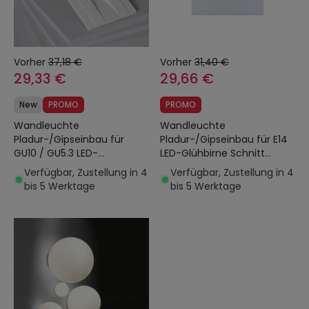
Vorher
37,18 €
Vorher
31,40 €
29,33 €
29,66 €
New
PROMO
PROMO
Wandleuchte
Wandleuchte
Pladur-/Gipseinbau für
Pladur-/Gipseinbau für E14
GU10 / GU5.3 LED-
LED-Glühbirne Schnitt
Glühbirnen Schnitt 503x203
313x253 mm
Verfügbar, Zustellung in 4
Verfügbar, Zustellung in 4
mm
bis 5 Werktage
bis 5 Werktage