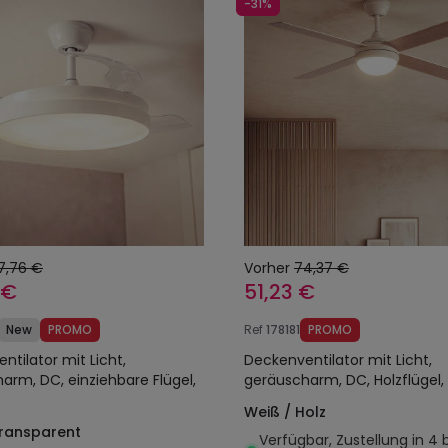
-31%
7,76 €
Vorher
74,37 €
 €
51,23 €
New
PROMO
Ref
178181
PROMO
ntilator mit Licht,
Deckenventilator mit Licht,
arm, DC, einziehbare Flügel,
geräuscharm, DC, Holzflügel,
Weiß / Holz
Transparent
Verfügbar, Zustellung in 4 b