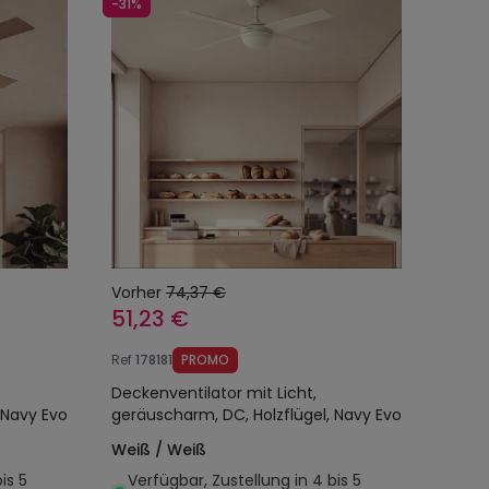
-31%
Vorher
74,37 €
51,23 €
Ref
178181
PROMO
Deckenventilator mit Licht,
 Navy Evo
geräuscharm, DC, Holzflügel, Navy Evo
Weiß / Weiß
is 5
Verfügbar, Zustellung in 4 bis 5