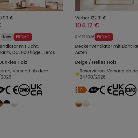
9,99 €
Vorher
122,31 €
€
104,12 €
5
New
PROMO
Ref
178326
PROMO
ntilator mit Licht,
Deckenventilator mit Licht la
arm, DC, Holzflügel, Leros
Asteri
 Dunkles Holz
Beige / Helles Holz
ieren, Versand ab dem
Reservieren, Versand ab d
/2026
24/08/2026
In den Warenkorb legen
In den Warenkorb l