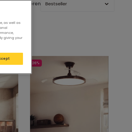
Sortieren
Bestseller
e, as well as
sonal
ormance,
By giving your
ccept
-26%