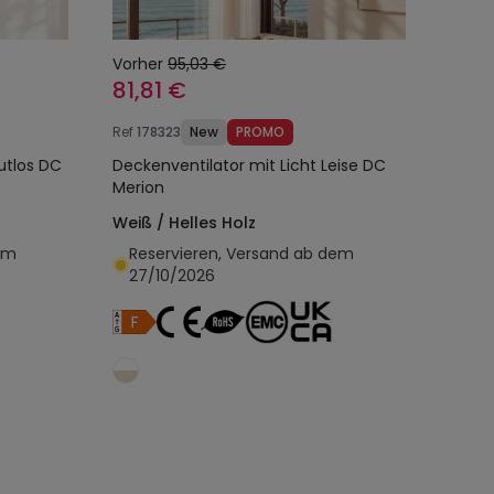
Vorher
95,03 €
81,81 €
Ref
178323
New
PROMO
utlos DC
Deckenventilator mit Licht Leise DC
Merion
Weiß / Helles Holz
em
Reservieren, Versand ab dem
27/10/2026
egen
In den Warenkorb legen