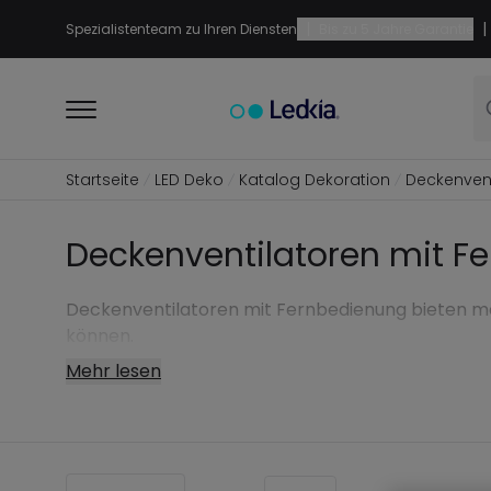
|
|
Spezialistenteam zu Ihren Diensten
Bis zu 5 Jahre Garantie
Startseite
LED Deko
Katalog Dekoration
Deckenvent
Deckenventilatoren mit F
Deckenventilatoren mit Fernbedienung bieten max
können.
Mehr lesen