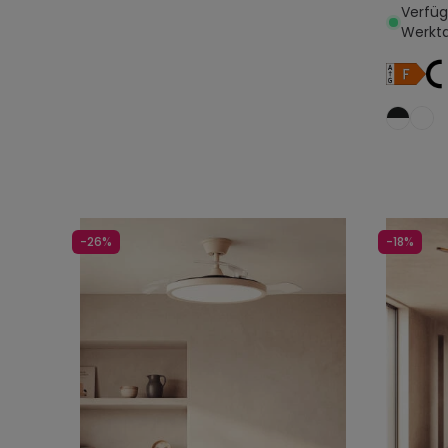
Verfügb
Werkt
-26%
-18%