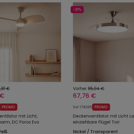
-21%
1,81 €
Vorher
85,94 €
 €
67,76 €
PROMO
Ref
178265
PROMO
ntilator mit Licht,
Deckenventilator mit Licht L
arm, DC Poros Evo
einziehbare Flügel Tori
Weiß
Nickel / Transparent