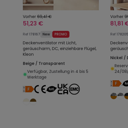
Vorher
69,41 €
Vorher
9
51,23 €
81,81 
Ref
178167
New
PROMO
Ref
17820
Deckenventilator mit Licht,
Deckenve
geräuscharm, DC, einziehbare Flügel,
geräusch
Kleon
Nickel /
Beige / Transparent
Reserv
Verfügbar, Zustellung in 4 bis 5
24/08
Werktage
In den Warenkorb legen