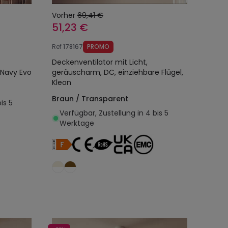
Vorher
69,41 €
51,23 €
Ref
178167
PROMO
Deckenventilator mit Licht,
 Navy Evo
geräuscharm, DC, einziehbare Flügel,
Kleon
Braun / Transparent
is 5
Verfügbar, Zustellung in 4 bis 5
Werktage
egen
In den Warenkorb legen