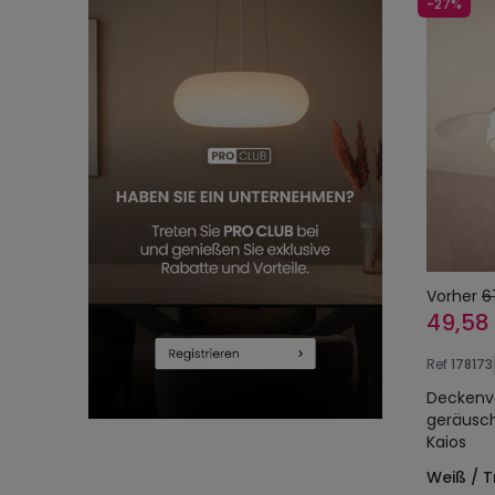
-27%
Vorher
6
49,58
Ref
178173
Deckenve
geräusch
Kaios
Weiß / 