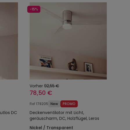
-15%
Vorher
92,55 €
78,50 €
Ref
178205
New
PROMO
autlos DC
Deckenventilator mit Licht,
geräuscharm, DC, Holzflügel, Leros
Nickel / Transparent