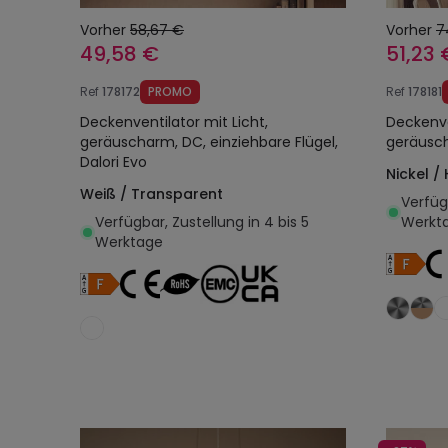
Vorher
58,67 €
Vorher
7
49,58 €
51,23 
Ref
178172
PROMO
Ref
178181
Deckenventilator mit Licht,
Deckenve
geräuscharm, DC, einziehbare Flügel,
geräusch
Dalori Evo
Nickel / 
Weiß / Transparent
Verfügb
Verfügbar, Zustellung in 4 bis 5
Werkt
Werktage
In den Warenkorb legen