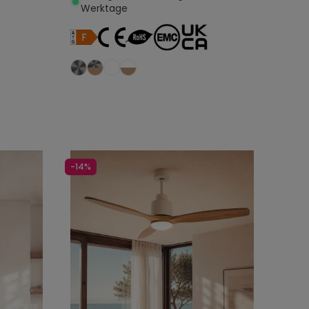
Werktage
egen
In den Warenkorb legen
-14%