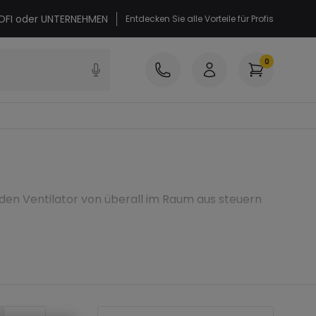
PROFI oder UNTERNEHMEN
Entdecken Sie alle Vorteile für Profis
0
den Ventilator von überall im Raum aus steuern