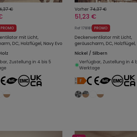
4,37 €
Vorher
74,37 €
€
51,23 €
PROMO
Ref
178181
PROMO
ntilator mit Licht,
Deckenventilator mit Licht,
arm, DC, Holzflügel, Navy Evo
geräuscharm, DC, Holzflügel,
Holz
Nickel / Silbern
ar, Zustellung in 4 bis 5
Verfügbar, Zustellung in 4 b
age
Werktage
In den Warenkorb legen
In den Warenkorb l