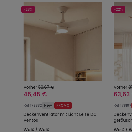
-23%
-22%
Vorher
58,67 €
Vorher
8
45,45 €
63,63
Ref
178332
New
PROMO
Ref
178187
Deckenventilator mit Licht Leise DC
Deckenve
Ventos
geräusch
Weiß / Weiß
Weiß / 