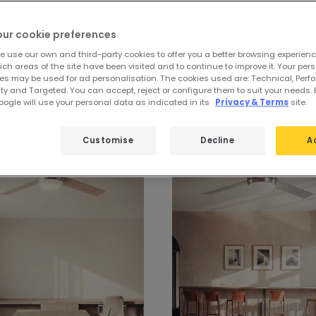
our cookie preferences
e use our own and third-party cookies to offer you a better browsing experienc
ch areas of the site have been visited and to continue to improve it. Your per
oren mit Fernbedienung
es may be used for ad personalisation. The cookies used are: Technical, Perf
ty and Targeted. You can accept, reject or configure them to suit your needs. 
ogle will use your personal data as indicated in its
Privacy & Terms
site.
Customise
Decline
A
-31%