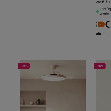
Weiß / 
Verfügb
Werkt
-26%
-20%