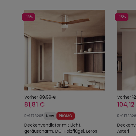
-18%
-15%
Vorher
99,99 €
Vorher
1
81,81 €
104,12
Ref
178205
New
PROMO
Ref
17832
Deckenventilator mit Licht,
Deckenve
geräuscharm, DC, Holzflügel, Leros
Asteri