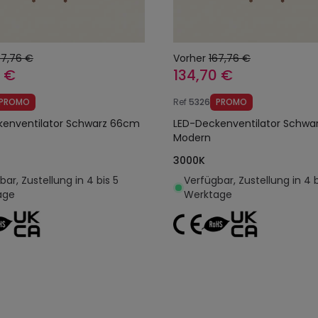
67,76 €
Vorher
167,76 €
0 €
134,70 €
PROMO
Ref
5326
PROMO
kenventilator Schwarz 66cm
LED-Deckenventilator Schw
Modern
3000K
ar, Zustellung in 4 bis 5
Verfügbar, Zustellung in 4 b
age
Werktage
In den Warenkorb legen
In den Warenkorb l