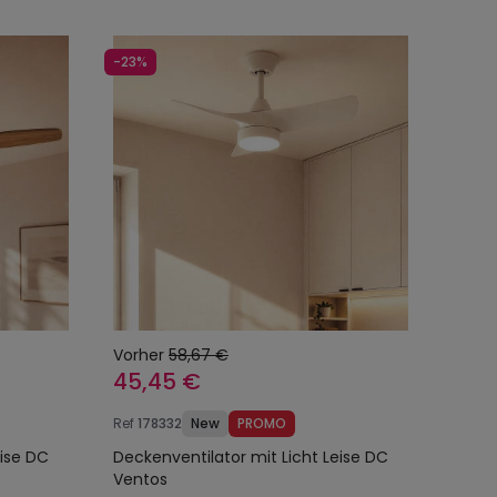
-23%
Vorher
58,67 €
45,45 €
Ref
178332
New
PROMO
eise DC
Deckenventilator mit Licht Leise DC
Ventos