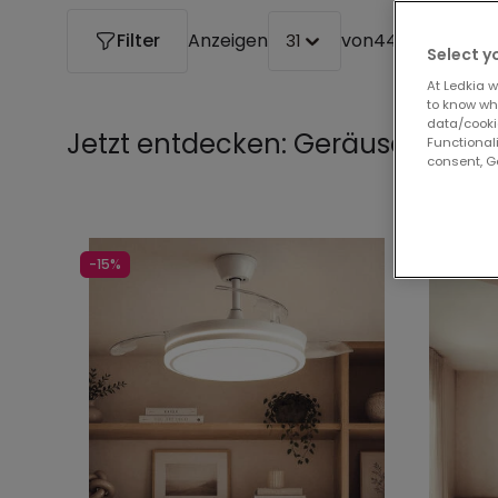
Filter
Anzeigen
von
44 Produkte
31
Select y
At Ledkia w
to know whi
data/cooki
Jetzt entdecken:
Geräuscharme 
Functionali
consent, Go
-15%
-31%