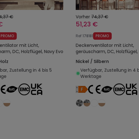
4,37 €
Vorher
74,37 €
€
51,23 €
PROMO
Ref
178181
PROMO
ntilator mit Licht,
Deckenventilator mit Licht,
arm, DC, Holzflügel, Navy Evo
geräuscharm, DC, Holzflügel,
Holz
Nickel / Silbern
ar, Zustellung in 4 bis 5
Verfügbar, Zustellung in 4 b
age
Werktage
In den Warenkorb legen
In den Warenkorb l