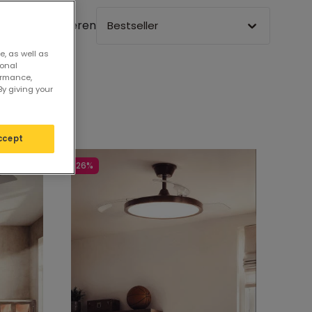
Sortieren
Bestseller
e, as well as
sonal
ormance,
By giving your
ccept
-26%