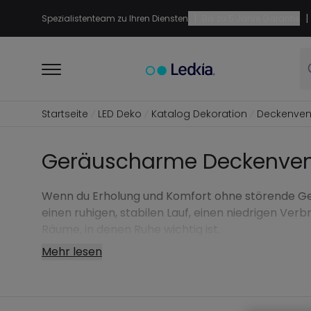
|
|
Spezialistenteam zu Ihren Diensten
Bis zu 5 Jahre Garantie
Startseite
LED Deko
Katalog Dekoration
Deckenvent
Geräuscharme Deckenvent
Wenn du Erholung und Komfort ohne störende Ger
einen ruhigen, stabilen Lauf, einen niedrigen Ve
Räume, in denen Ruhe wichtig ist.
Mehr lesen