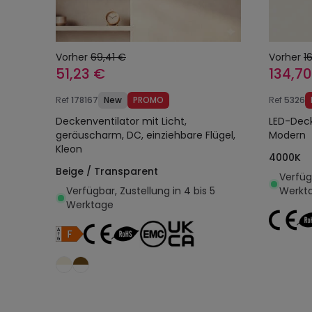
Vorher
69,41 €
Vorher
1
51,23 €
134,7
Ref
178167
New
PROMO
Ref
5326
Deckenventilator mit Licht,
LED-Dec
geräuscharm, DC, einziehbare Flügel,
Modern
Kleon
4000K
Beige / Transparent
Verfügb
Verfügbar, Zustellung in 4 bis 5
Werkt
Werktage
In den Warenkorb legen