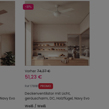
-31%
Vorher
74,37 €
51,23 €
Ref
178181
PROMO
Deckenventilator mit Licht,
 Navy Evo
geräuscharm, DC, Holzflügel, Navy Evo
Weiß / Weiß