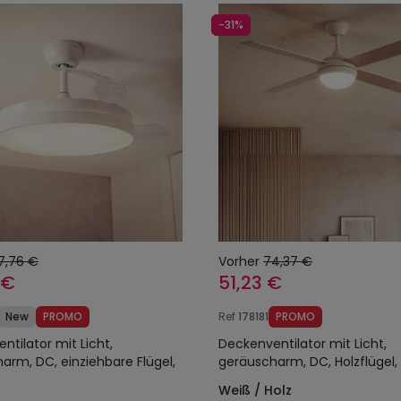
-31%
7,76 €
Vorher
74,37 €
 €
51,23 €
New
PROMO
Ref
178181
PROMO
ntilator mit Licht,
Deckenventilator mit Licht,
arm, DC, einziehbare Flügel,
geräuscharm, DC, Holzflügel,
Weiß / Holz