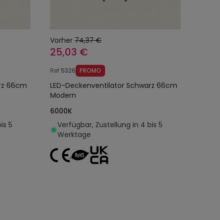
Vorher
74,37 €
25,03 €
Ref
5326
PROMO
arz 66cm
LED-Deckenventilator Schwarz 66cm
Modern
6000K
is 5
Verfügbar, Zustellung in 4 bis 5
Werktage
egen
In den Warenkorb legen