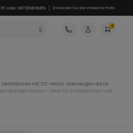
PROFI oder UNTERNEHMEN
Entdecken Sie alle Vorteile für Profis
0
se Ventilatoren mit DC-Motor überzeugen durch
ei niedrigen Stufen – ideal für Schlafzimmer und