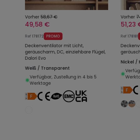
Vorher
58,67 €
Vorher
7
49,58 €
51,23 
Ref
178172
PROMO
Ref
178181
Deckenventilator mit Licht,
Deckenve
geräuscharm, DC, einziehbare Flügel,
geräusch
Dalori Evo
Nickel / 
Weiß / Transparent
Verfügb
Verfügbar, Zustellung in 4 bis 5
Werkt
Werktage
In den Warenkorb legen