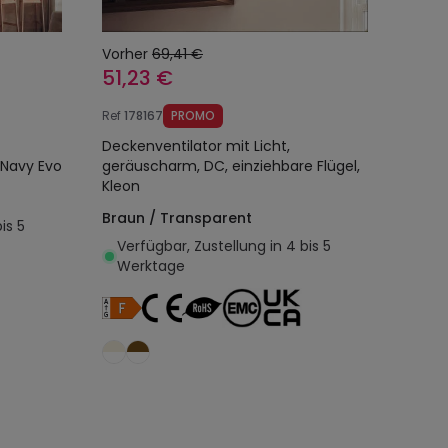
Vorher
69,41 €
51,23 €
Ref
178167
PROMO
Deckenventilator mit Licht,
 Navy Evo
geräuscharm, DC, einziehbare Flügel,
Kleon
Braun / Transparent
is 5
Verfügbar, Zustellung in 4 bis 5
Werktage
egen
In den Warenkorb legen