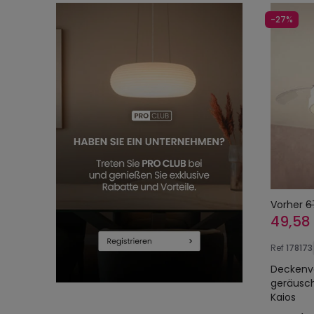
-27%
Vorher
6
49,58
Ref
178173
Deckenve
geräusch
Kaios