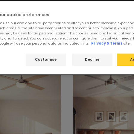
our cookie preferences
e use our own and third-party cookies to offer you a better browsing experienc
ch areas of the site have been visited and to continue to improve it. Your per
es may be used for ad personalisation. The cookies used are: Technical, Perf
Deckenventilatoren DC
ty and Targeted. You can accept, reject or configure them to suit your needs. 
ogle will use your personal data as indicated in its
Privacy & Terms
site.
Customise
Decline
A
-31%