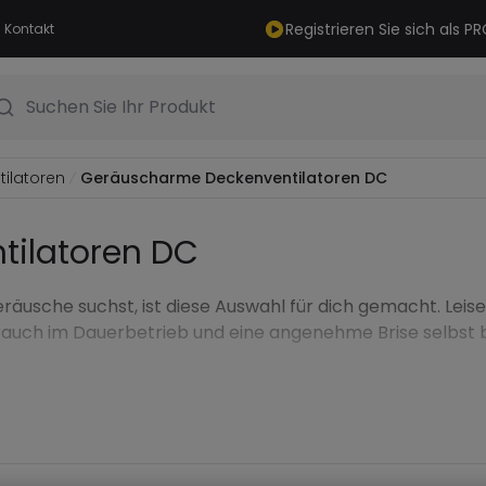
Registrieren Sie sich als 
Kontakt
Suchen Sie Ihr Produkt
ilatoren
Geräuscharme Deckenventilatoren DC
ilatoren DC
äusche suchst, ist diese Auswahl für dich gemacht. Lei
rbrauch im Dauerbetrieb und eine angenehme Brise selbst b