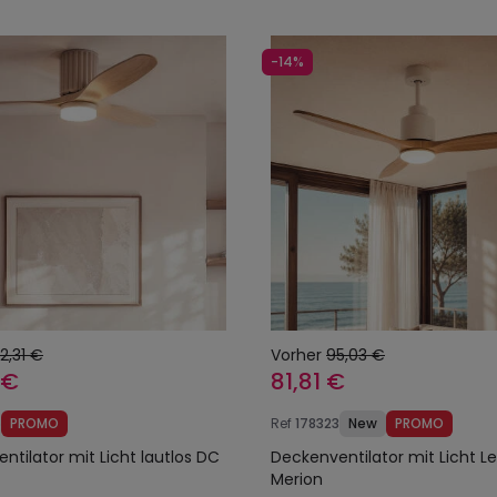
-14%
22,31 €
Vorher
95,03 €
 €
81,81 €
6
PROMO
Ref
178323
New
PROMO
ntilator mit Licht lautlos DC
Deckenventilator mit Licht L
Merion