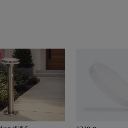
rheen
59,99 €