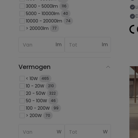
3000 - 5000lm
116
L
5000 - 10000lm
40
10000 - 20000lm
74
> 20000lm
77
lm
lm
Vermogen
< 10W
465
10 - 20W
210
20 - 50W
322
50 - 100W
46
100 - 200W
99
> 200W
70
W
W