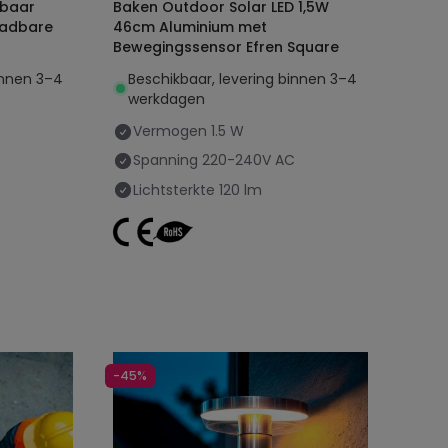
gbaar
Baken Outdoor Solar LED 1,5W
aadbare
46cm Aluminium met
Bewegingssensor Efren Square
innen 3–4
Beschikbaar, levering binnen 3–4
werkdagen
Vermogen
1.5 W
Spanning
220-240V AC
Lichtsterkte
120 lm
-45%