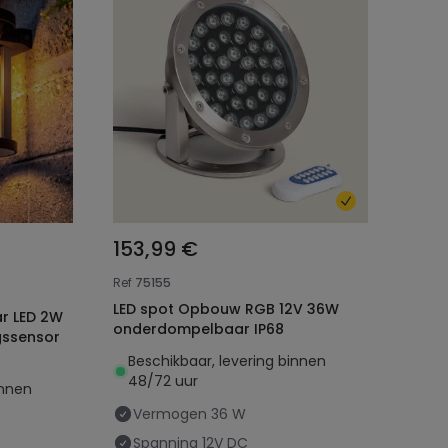
153,99 €
Ref
75155
LED spot Opbouw RGB 12V 36W
r LED 2W
onderdompelbaar IP68
gssensor
Beschikbaar, levering binnen
48/72 uur
innen
Vermogen
36 W
Spanning
12V DC