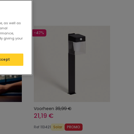
e, as well as
sonal
-47%
ormance,
By giving your
ccept
Voorheen
39,99 €
21,19 €
Ref
113421
Solar
PROMO