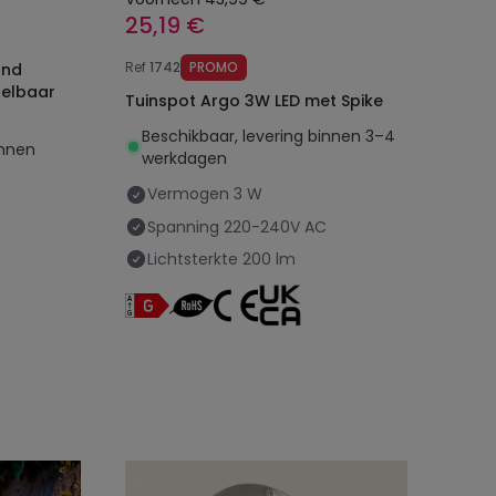
25,19 €
Ref
1742
PROMO
ond
elbaar
Tuinspot Argo 3W LED met Spike
Beschikbaar, levering binnen 3–4
innen
werkdagen
Vermogen
3 W
Spanning
220-240V AC
C
Lichtsterkte
200 lm