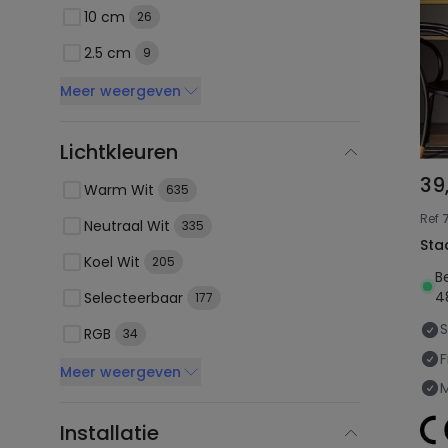
10 cm
26
2.5 cm
9
Meer weergeven
Lichtkleuren
39
Warm Wit
635
Ref
Neutraal Wit
335
Sta
Koel Wit
205
B
4
Selecteerbaar
177
RGB
34
F
Meer weergeven
Installatie