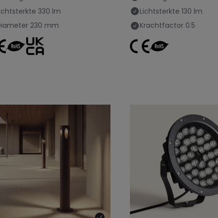
ichtsterkte
330 lm
Lichtsterkte
130 lm
Diameter
230 mm
Krachtfactor
0.5