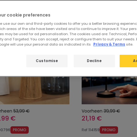
e uitgelichte producten van
LED Days
our cookie preferences
e use our own and third-party cookies to offer you a better browsing experienc
ch areas of the site have been visited and to continue to improve it. Your per
-47%
es may be used for ad personalisation. The cookies used are: Technical, Perf
ty and Targeted. You can accept, reject or configure them to suit your needs. 
ogle will use your personal data as indicated in its
Privacy & Terms
site.
Customise
Decline
A
rheen
53,99 €
Voorheen
39,99 €
,99 €
21,19 €
90796
PROMO
Ref
114159
PROMO