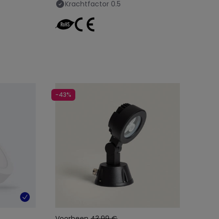
Krachtfactor
0.5
-43%
Voorheen
43,99 €