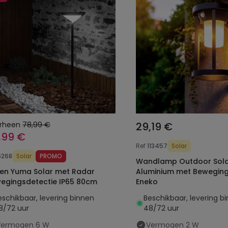
rheen
78,99 €
29,19 €
,99 €
Ref
113457
Solar
6268
Solar
PROMO
Wandlamp Outdoor Sola
en Yuma Solar met Radar
Aluminium met Bewegin
egingsdetectie IP65 80cm
Eneko
eschikbaar, levering binnen
Beschikbaar, levering b
8/72 uur
48/72 uur
Vermogen
6 W
Vermogen
2 W