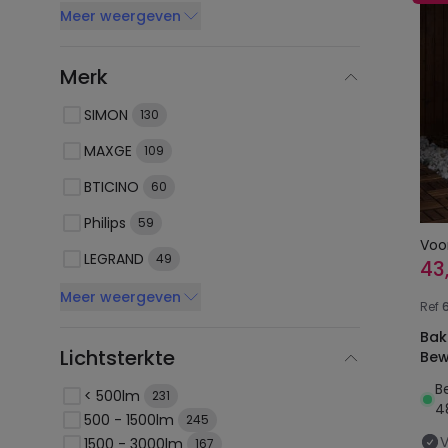
Meer weergeven
Merk
SIMON
130
MAXGE
109
BTICINO
60
Philips
59
Voo
LEGRAND
49
43
Meer weergeven
Ref
Bak
Lichtsterkte
Bew
B
< 500lm
231
4
500 - 1500lm
245
1500 - 3000lm
167