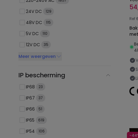
220-240V AC
1857
54
24V DC
129
Ref
48V DC
115
Bak
5V DC
110
met
B
12V DC
35
4
Meer weergeven
IP bescherming
L
IP68
23
IP67
37
IP66
51
IP65
619
IP54
106
-44