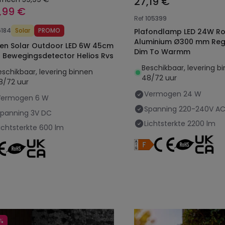
27,19 €
,99 €
Ref
105399
6184
Solar
PROMO
Plafondlamp LED 24W R
Aluminium Ø300 mm Reg
en Solar Outdoor LED 6W 45cm
Dim To Warmm
 Bewegingsdetector Helios Rvs
Beschikbaar, levering b
eschikbaar, levering binnen
48/72 uur
8/72 uur
Vermogen
24 W
Vermogen
6 W
Spanning
220-240V A
Spanning
3V DC
Lichtsterkte
2200 lm
ichtsterkte
600 lm
%