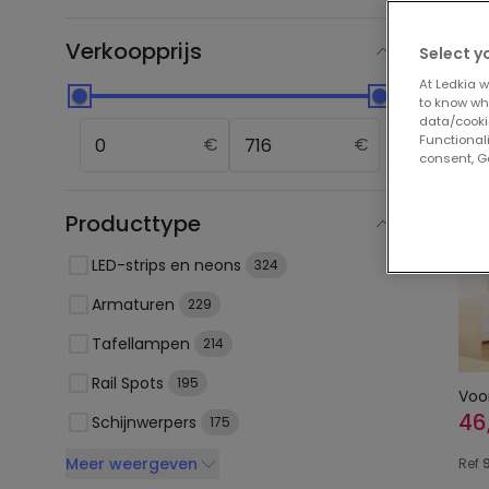
Onz
Verkoopprijs
Select y
At Ledkia w
to know whi
-13%
data/cooki
Functionali
€
€
consent, Go
Producttype
LED-strips en neons
324
Armaturen
229
Tafellampen
214
Rail Spots
195
Voo
46
Schijnwerpers
175
Meer weergeven
Ref