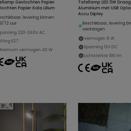
ellamp Gevlochten Papier
Tafellamp LED 3W Draa
lochten Papier Kala Lilium
Aluminium met USB Opl
Accu Dipley
eschikbaar, levering binnen
8/72 uur
Beschikbaar, levering b
werkdagen
Spanning
220-240V AC
Vermogen
6 W
itting
E27
Spanning
12V DC
Maximum vermogen
40 W
Lichtsterkte
190 lm