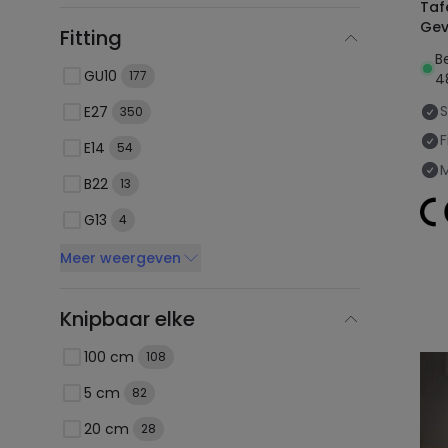
Taf
Gev
Fitting
B
GU10
177
4
E27
350
F
E14
54
B22
13
G13
4
Meer weergeven
Knipbaar elke
100 cm
108
5 cm
82
20 cm
28