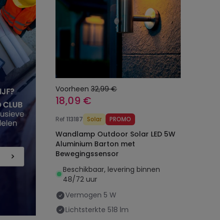
Voorheen
32,99 €
18,09 €
Ref
113187
Solar
PROMO
Wandlamp Outdoor Solar LED 5W
Aluminium Barton met
Bewegingssensor
Beschikbaar, levering binnen
48/72 uur
Vermogen
5 W
Lichtsterkte
518 lm