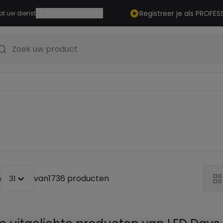
|
Registreer je als PROFES
ot uw dienst
Tot 5 jaar Garantie
Zoek uw product
n
van
1736 producten
31