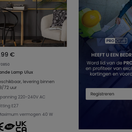
,99 €
70850
ande Lamp Ulux
eschikbaar, levering binnen
8/72 uur
Spanning
220-240V AC
itting
E27
Maximum vermogen
40 W