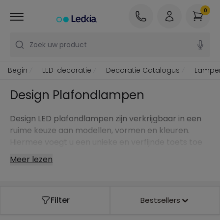
0
Zoek uw product
Begin
LED-decoratie
Decoratie Catalogus
Lampe
Design Plafondlampen
Design LED plafondlampen zijn verkrijgbaar in een
ruime keuze aan modellen, vormen en kleuren.
Hiermee voegt u een unieke en verfijnde toets toe
aan uw kamers, zonder dat u daarbij energie
Meer lezen
bespaart of geniet van een zachte, gelijkmatige en
hoogwaardige verlichting.
Filter
Bestsellers