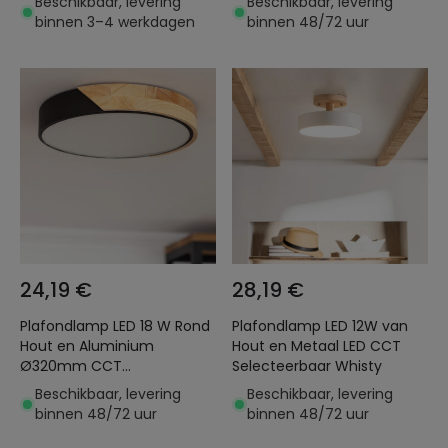
Beschikbaar, levering
Beschikbaar, levering
binnen 3–4 werkdagen
binnen 48/72 uur
24,19 €
28,19 €
Plafondlamp LED 18 W Rond
Plafondlamp LED 12W van
Hout en Aluminium
Hout en Metaal LED CCT
Ø320mm CCT
Selecteerbaar Whisty
Selecteerbaar Semi-Dari
Beschikbaar, levering
Beschikbaar, levering
binnen 48/72 uur
binnen 48/72 uur