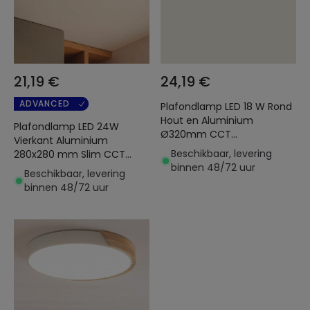
21,19 €
24,19 €
ADVANCED
Plafondlamp LED 18 W Rond
Hout en Aluminium
Plafondlamp LED 24W
Ø320mm CCT
Vierkant Aluminium
Selecteerbaar Semi-Dari
Beschikbaar, levering
280x280 mm Slim CCT
binnen 48/72 uur
Selecteerbaar Galán
Beschikbaar, levering
SwitchDimm
binnen 48/72 uur