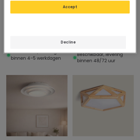
Accept
65,99 €
46,99 €
Plafondlamp LED 20W Rond
New
Hout Ø400 mm CCT
Decline
Plafondlamp van Glas Nova
Selecteerbaar Kayu
Beschikbaar, levering
Beschikbaar, levering
binnen 4–5 werkdagen
binnen 48/72 uur