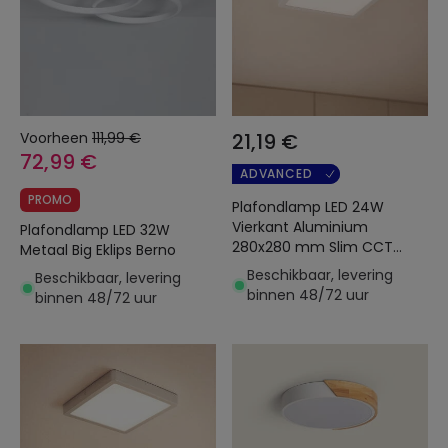
Voorheen
111,99 €
21,19 €
72,99 €
ADVANCED
PROMO
Plafondlamp LED 24W
Vierkant Aluminium
Plafondlamp LED 32W
280x280 mm Slim CCT
Metaal Big Eklips Berno
Selecteerbaar Galán
Beschikbaar, levering
Beschikbaar, levering
SwitchDimm
binnen 48/72 uur
binnen 48/72 uur