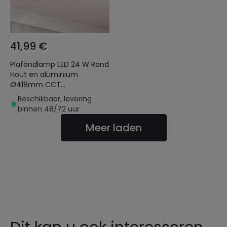
41,99 €
Plafondlamp LED 24 W Rond
Hout en aluminium
Ø418mm CCT
Selecteerbaar Semi-Dari
Beschikbaar, levering
binnen 48/72 uur
Meer laden