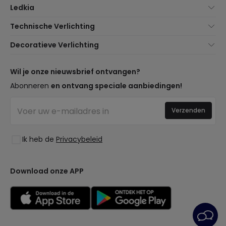
Ledkia
Over Ons
Technische Verlichting
Klantenservice
Noviteiten verlichting
Decoratieve Verlichting
Verzendmethoden
Merken
Noviteiten Lampen
Betaalmethoden
Soorten Lampvoeten
Trends
Wil je onze nieuwsbrief ontvangen?
Bent u een Professional?
LED Besparingscalculator
Premium Decoratiemerken
Abonneren
en ontvang speciale aanbiedingen!
Professionele Pakketten
Begrotingen
Nieuwe Decoraties
Ethisch Kanaal
Bedrijfsverlichting
Verzenden
Ruimtes
Veelgestelde Vragen (FAQ)
Uitverkoop OutLED
Stijlen
Word Lid van Ons
Ik heb de
Privacybeleid
Collecties
Inloggen
LoveYouGreen
Download onze APP