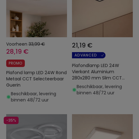
Voorheen
33,99 €
21,19 €
28,19 €
ADVANCED
PROMO
Plafondlamp LED 24W
Vierkant Aluminium
Plafond lamp LED 24W Rond
280x280 mm Slim CCT
Metaal CCT Selecteerbaar
Selecteerbaar Galán
Guerin
Beschikbaar, levering
SwitchDimm
binnen 48/72 uur
Beschikbaar, levering
binnen 48/72 uur
-35%