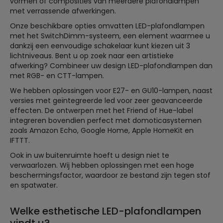
vormen of composities van meerdere plafondlampen
met verrassende afwerkingen.
Onze beschikbare opties omvatten LED-plafondlampen
met het SwitchDimm-systeem, een element waarmee u
dankzij een eenvoudige schakelaar kunt kiezen uit 3
lichtniveaus. Bent u op zoek naar een artistieke
afwerking? Combineer uw design LED-plafondlampen dan
met RGB- en CTT-lampen.
We hebben oplossingen voor E27- en GU10-lampen, naast
versies met geïntegreerde led voor zeer geavanceerde
effecten. De ontwerpen met het Friend of Hue-label
integreren bovendien perfect met domoticasystemen
zoals Amazon Echo, Google Home, Apple HomeKit en
IFTTT.
Ook in uw buitenruimte hoeft u design niet te
verwaarlozen. Wij hebben oplossingen met een hoge
beschermingsfactor, waardoor ze bestand zijn tegen stof
en spatwater.
Welke esthetische LED-plafondlampen