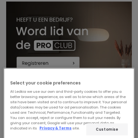
Select your cookie preferences
At Ledkia we use our own and third-party cookies to offer you a
better browsing experience, as well as to know which areas of the
site have been visited and to continue to improve it. Your personal
data/cookies may be used for ad personalisation. The cookies
used are: Technical, Performance, Functionality and Targeted.
You can accept, reject or configure them to suit your needs. By
giving your consent, Google will use your personal data as
indicated in its
Privacy & Terms
site.
Customise