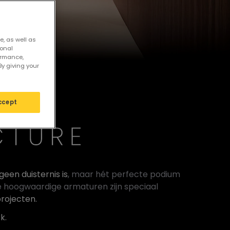
e, as well as
sonal
ormance,
By giving your
ccept
geen duisternis is
, maar hét perfecte podium
De hoogwaardige armaturen zijn speciaal
projecten.
k.