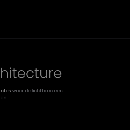
chitecture
imtes
waar de lichtbron een
ren.