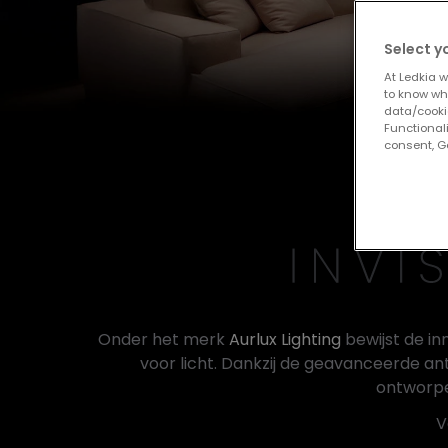
Select y
At Ledkia w
to know whi
data/cooki
Functionali
consent, Go
Onder het merk
Aurlux Lighting
bewijst de in
voor licht. Dankzij de geavanceerde an
ontworpe
V