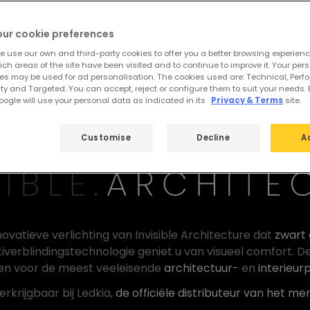
our cookie preferences
e use our own and third-party cookies to offer you a better browsing experienc
ch areas of the site have been visited and to continue to improve it. Your per
es may be used for ad personalisation. The cookies used are: Technical, Perf
ty and Targeted. You can accept, reject or configure them to suit your needs. 
ogle will use your personal data as indicated in its
Privacy & Terms
site.
Customise
Decline
A
novatieve verlichting van Invisible Architecture dat
zwart 
tiverblindingstechnologie geniet u van visueel comfort. 
n voor de meest veeleisende
architectuur-
en
interieur
erkrijgbaar bij Ledkia,
de officiële distributeur van het mer