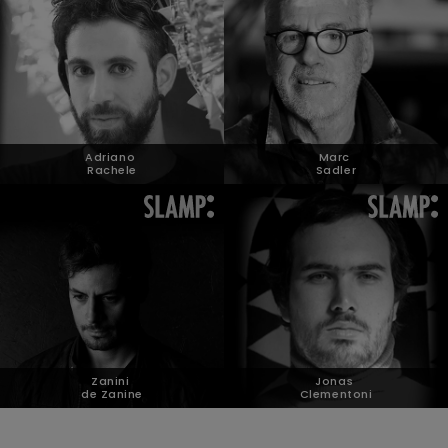
Adriano
Marc
Rachele
Sadler
Zanini
Jonas
de Zanine
Clementoni