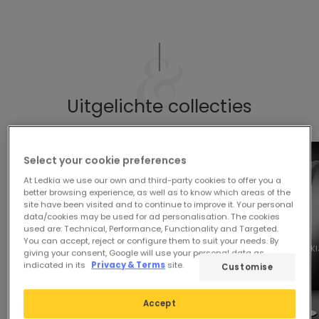
Uitgelichte collecties
Select your cookie preferences
At Ledkia we use our own and third-party cookies to offer you a
better browsing experience, as well as to know which areas of the
site have been visited and to continue to improve it. Your personal
data/cookies may be used for ad personalisation. The cookies
used are: Technical, Performance, Functionality and Targeted.
You can accept, reject or configure them to suit your needs. By
PRODUCTEN BEKIJKEN
PRODUCTEN BEKIJKEN
PRODUCTEN BEKI
giving your consent, Google will use your personal data as
indicated in its
Privacy & Terms
site.
Customise
Accept