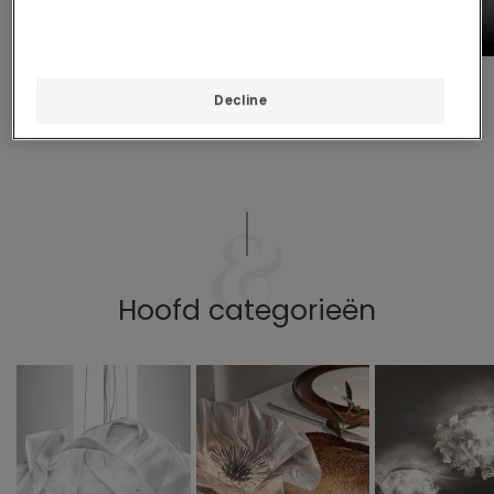
Flora
Hanami
Las Palmas
Decline
Hoofd categorieën