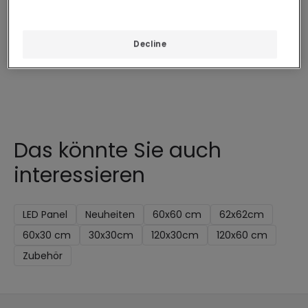
4058075484436
Verfügbar, Zustellung in 4
Verfügbar, Zustellung in 4
bis 5 Werktage
bis 5 Werktage
Decline
Das könnte Sie auch
interessieren
LED Panel
Neuheiten
60x60 cm
62x62cm
60x30 cm
30x30cm
120x30cm
120x60 cm
Zubehör