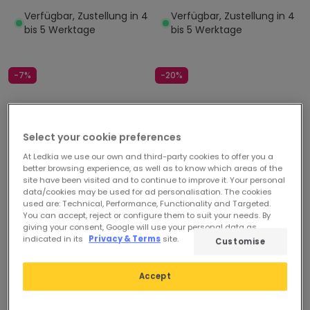
4058075495708
LEDVANCE 4058075484351
Verfügbar, Zustellung in 4
Verfügbar, Zustellung in 4
bis 5 Werktage
bis 5 Werktage
-7%
-20%
Select your cookie preferences
At Ledkia we use our own and third-party cookies to offer you a
better browsing experience, as well as to know which areas of the
site have been visited and to continue to improve it. Your personal
data/cookies may be used for ad personalisation. The cookies
used are: Technical, Performance, Functionality and Targeted.
Vorher
148,75 €
Vorher
384,29 €
You can accept, reject or configure them to suit your needs. By
138,83 €
306,60 €
giving your consent, Google will use your personal data as
indicated in its
Privacy & Terms
site.
Customise
PROMO
PROMO
LED-Panel 40W Eckig 60x60
LED-Panel 40W Eckig 60x60
Accept
cm RGBTW Smart+WiFi
cm ohne Rahmen
LEDVANCE 4058075650275
Smart+WiFi LEDVANCE