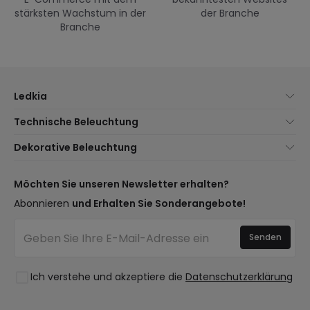
stärksten Wachstum in der
der Branche
Branche
Ledkia
Über uns
Technische Beleuchtung
Kundenservice
Neuheiten Beleuchtung
Dekorative Beleuchtung
Versandmethoden
Marken
Neuheiten Lampen
Zahlungsmethoden
Arten von Lampensockeln
Trends
Möchten Sie unseren Newsletter erhalten?
Sind Sie ein Profi?
LED-Einsparrechner
Premium-Dekor-Marken
Abonnieren
und Erhalten Sie Sonderangebote!
Häufig gestellte Fragen (FAQ)
Kostenvoranschläge
Neue Dekorationen
Anmelden
Beleuchtung für Unternehmen
Senden
Räume
Ausverkauf OutLED
Stile
Ich verstehe und akzeptiere die
Datenschutzerklärung
Kollektionen
LoveYouGreen