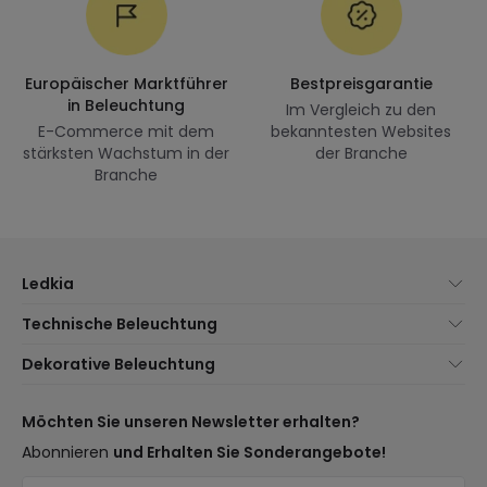
Europäischer Marktführer
Bestpreisgarantie
in Beleuchtung
Im Vergleich zu den
E-Commerce mit dem
bekanntesten Websites
stärksten Wachstum in der
der Branche
Branche
Ledkia
Über uns
Technische Beleuchtung
Kundenservice
Neuheiten Beleuchtung
Dekorative Beleuchtung
Versandmethoden
Marken
Neuheiten Lampen
Zahlungsmethoden
Arten von Lampensockeln
Trends
Möchten Sie unseren Newsletter erhalten?
Sind Sie ein Profi?
LED-Einsparrechner
Premium-Dekor-Marken
Abonnieren
und Erhalten Sie Sonderangebote!
Häufig gestellte Fragen (FAQ)
Kostenvoranschläge
Neue Dekorationen