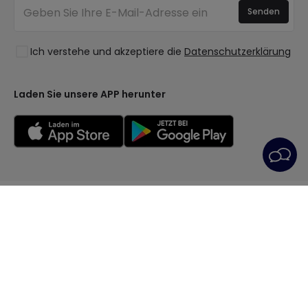
Anmelden
Beleuchtung für Unternehmen
Senden
Räume
Ausverkauf OutLED
Stile
Ich verstehe und akzeptiere die
Datenschutzerklärung
Kollektionen
LoveYouGreen
Laden Sie unsere APP herunter
Allgemeine Geschäftsbedingungen
Datenschutzrichtlinie
Cookie-Richtlinie
Cookie-Einstellungen
Kundendienst
Impressum