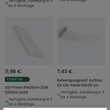
bis 4 Werktage
Verfügbar, Zustellung in 4
bis 5 Werktage
11,98 €
7,43 €
ESSENTIAL
Befestigungsset/ Aufbau
für LED-Panel 60x30 cm
LED-Panel 60x30cm 32W
Verfügbar, Zustellung in 3
3200lm Solid
bis 4 Werktage
Verfügbar, Zustellung in 3
bis 4 Werktage