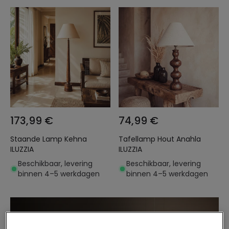
173,99 €
74,99 €
Staande Lamp Kehna
Tafellamp Hout Anahla
ILUZZIA
ILUZZIA
Beschikbaar, levering
Beschikbaar, levering
binnen 4–5 werkdagen
binnen 4–5 werkdagen