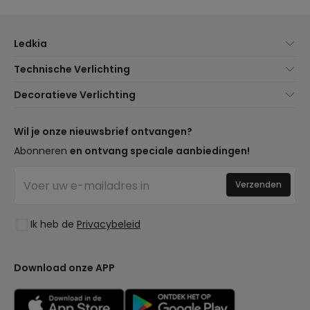
Ledkia
Over Ons
Technische Verlichting
Klantenservice
Noviteiten verlichting
Decoratieve Verlichting
Verzendmethoden
Merken
Noviteiten Lampen
Betaalmethoden
Soorten Lampvoeten
Trends
Wil je onze nieuwsbrief ontvangen?
Bent u een Professional?
LED Besparingscalculator
Premium Decoratiemerken
Abonneren
en ontvang speciale aanbiedingen!
Professionele Pakketten
Begrotingen
Nieuwe Decoraties
Ethisch Kanaal
Bedrijfsverlichting
Verzenden
Ruimtes
Veelgestelde Vragen (FAQ)
Uitverkoop OutLED
Stijlen
Word Lid van Ons
Ik heb de
Privacybeleid
Collecties
Inloggen
LoveYouGreen
Download onze APP