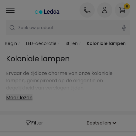
0
Zoek uw product
Begin
LED-decoratie
Stijlen
Koloniale lampen
Koloniale lampen
Ervaar de tijdloze charme van onze koloniale
lampen, geïnspireerd op de elegantie en
degelijkheid van vervlogen tijden.
Meer lezen
Filter
Bestsellers