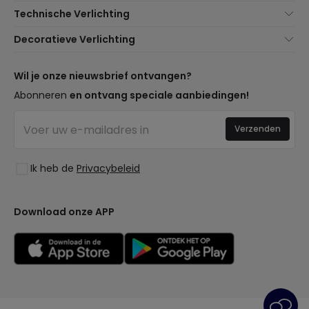
Over Ons
Technische Verlichting
Klantenservice
Noviteiten verlichting
Decoratieve Verlichting
Verzendmethoden
Merken
Noviteiten Lampen
Betaalmethoden
Soorten Lampvoeten
Trends
Wil je onze nieuwsbrief ontvangen?
Bent u een Professional?
LED Besparingscalculator
Premium Decoratiemerken
Abonneren
en ontvang speciale aanbiedingen!
Professionele Pakketten
Begrotingen
Nieuwe Decoraties
Ethisch Kanaal
Bedrijfsverlichting
Verzenden
Ruimtes
Veelgestelde Vragen (FAQ)
Uitverkoop OutLED
Stijlen
Word Lid van Ons
Ik heb de
Privacybeleid
Collecties
Inloggen
LoveYouGreen
Download onze APP