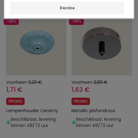
binnen 3–4 werkdagen
Decline
-48%
-58%
Voorheen
3,29 €
Voorheen
3,89 €
1,71 €
1,63 €
PROMO
PROMO
Lampenhouder Ceramy
Metallic plafondroos
Beschikbaar, levering
Beschikbaar, levering
binnen 48/72 uur
binnen 48/72 uur