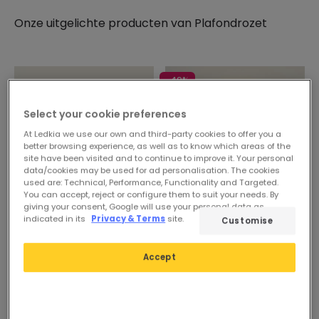
verschillende stijlen
van mediterrane, romantische,
Onze uitgelichte producten van
Plafondrozet
etnische, boho chic of retro verlichting. U kunt
kiezen uit verschillende kleuren en maten - van
diameters van 63x48 mm tot diameters van 290x30
mm - om één of zes lichtpunten op te hangen.
-49%
Maak optimaal gebruik van onze
aanpasbare
lampen
door onze design fleurons te combineren
Select your cookie preferences
met onze
lamphouders
in verschillende
At Ledkia we use our own and third-party cookies to offer you a
afwerkingen en speel met de verschillende
better browsing experience, as well as to know which areas of the
site have been visited and to continue to improve it. Your personal
texturen van onze
textiel elektrische kabels
. De
data/cookies may be used for ad personalisation. The cookies
finishing touch van elegantie en efficiëntie wordt
used are: Technical, Performance, Functionality and Targeted.
gegeven door onze
LED lampen
.
You can accept, reject or configure them to suit your needs. By
giving your consent, Google will use your personal data as
indicated in its
Privacy & Terms
site.
3,89 €
Voorheen
5,49 €
Customise
2,79 €
Metallic design plafondroos
Accept
PROMO
Beschikbaar, levering
binnen 48/72 uur
Aluminium lampenhouders
Beschikbaar, levering