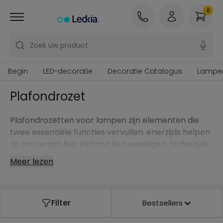
0
Zoek uw product
Begin
LED-decoratie
Decoratie Catalogus
Lampe
Plafondrozet
Plafondrozetten voor lampen zijn elementen die
twee essentiële functies vervullen: enerzijds helpen
ze om ze aan het plafond te bevestigen, anderzijds
zijn ze ideaal om de elektrische aansluitingen van de
Meer lezen
armaturen te verbergen, waardoor de door u
gekozen decoratieve stijl wordt versterkt.
Kleed uw plafonds aan met design plafondrozetten,
Filter
Bestsellers
van metaal, aluminium of keramiek. Onze
plafondrozetten voor lampen passen perfect bij