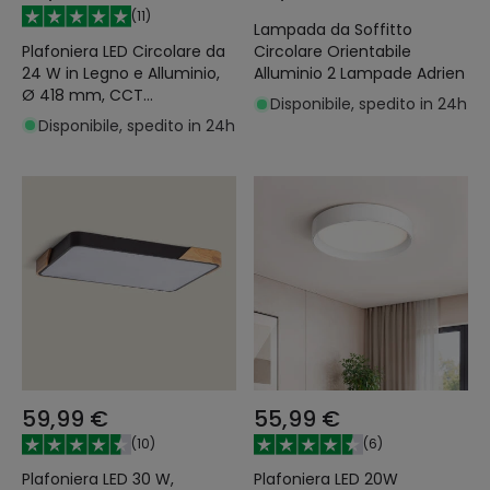
(
11
)
Lampada da Soffitto
Plafoniera LED Circolare da
Circolare Orientabile
24 W in Legno e Alluminio,
Alluminio 2 Lampade Adrien
Ø 418 mm, CCT
Disponibile, spedito in 24h
Selezionabile, Semi-Dari
Disponibile, spedito in 24h
59,99 €
55,99 €
(
10
)
(
6
)
Plafoniera LED 30 W,
Plafoniera LED 20W