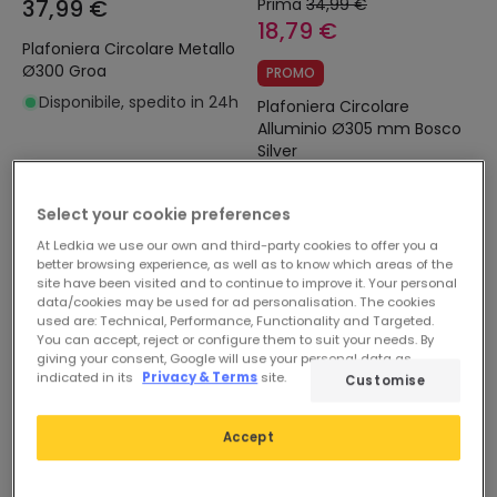
37,99 €
Prima
34,99 €
18,79 €
Plafoniera Circolare Metallo
Ø300 Groa
PROMO
Disponibile, spedito in 24h
Plafoniera Circolare
Alluminio Ø305 mm Bosco
Silver
Disponibile, spedito in 48h
Select your cookie preferences
At Ledkia we use our own and third-party cookies to offer you a
better browsing experience, as well as to know which areas of the
site have been visited and to continue to improve it. Your personal
data/cookies may be used for ad personalisation. The cookies
used are: Technical, Performance, Functionality and Targeted.
You can accept, reject or configure them to suit your needs. By
giving your consent, Google will use your personal data as
indicated in its
Privacy & Terms
site.
Customise
Accept
38,99 €
54,99 €