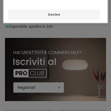
(
11
)
(
1
)
Plafoniera LED Circolare da
Plafoniera Metallo Lumpur
24 W in Legno e Alluminio,
Decline
Disponibile, spedito in 24h
Ø 418 mm, CCT
Selezionabile, Semi-Dari
Disponibile, spedito in 24h