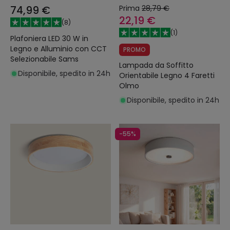
74,99 €
Prima
28,79 €
22,19 €
(
8
)
(
1
)
Plafoniera LED 30 W in
Legno e Alluminio con CCT
PROMO
Selezionabile Sams
Lampada da Soffitto
Disponibile, spedito in 24h
Orientabile Legno 4 Faretti
Olmo
Disponibile, spedito in 24h
-55%