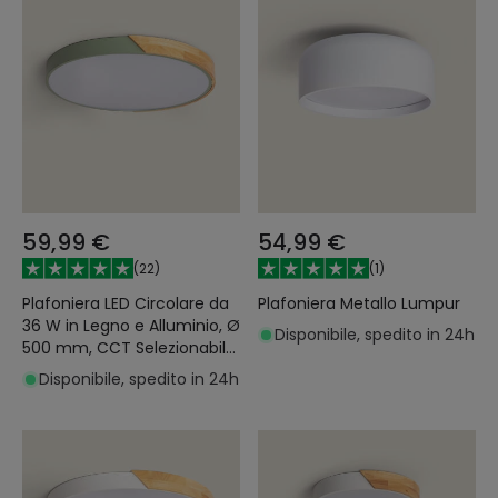
59,99 €
54,99 €
(
22
)
(
1
)
Plafoniera LED Circolare da
Plafoniera Metallo Lumpur
36 W in Legno e Alluminio, Ø
Disponibile, spedito in 24h
500 mm, CCT Selezionabile,
Semi-Dari
Disponibile, spedito in 24h