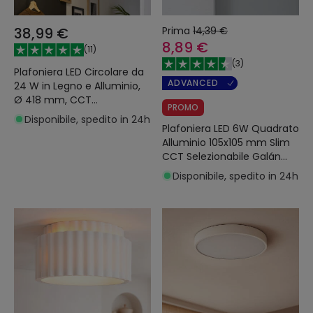
38,99 €
Prima
14,39 €
8,89 €
(
11
)
(
3
)
Plafoniera LED Circolare da
ADVANCED
24 W in Legno e Alluminio,
Ø 418 mm, CCT
PROMO
Selezionabile, Semi-Dari
Disponibile, spedito in 24h
Plafoniera LED 6W Quadrato
Alluminio 105x105 mm Slim
CCT Selezionabile Galán
SwitchDimm
Disponibile, spedito in 24h