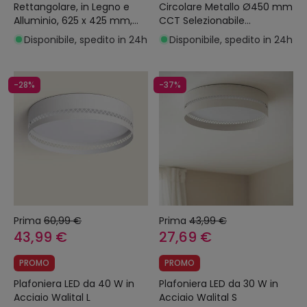
Rettangolare, in Legno e
Circolare Metallo Ø450 mm
Alluminio, 625 x 425 mm,
CCT Selezionabile
CCT Selezionabile, Semi-
Broadway
Disponibile, spedito in 24h
Disponibile, spedito in 24h
Dari
-28%
-37%
Prima
60,99 €
Prima
43,99 €
43,99 €
27,69 €
PROMO
PROMO
Plafoniera LED da 40 W in
Plafoniera LED da 30 W in
Acciaio Walital L
Acciaio Walital S