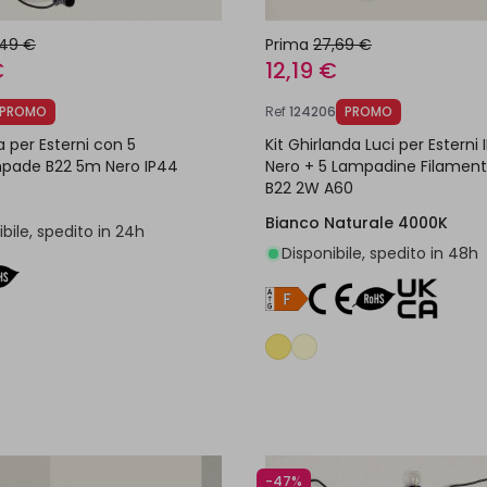
,49 €
Prima
27,69 €
€
12,19 €
PROMO
Ref
124206
PROMO
a per Esterni con 5
Kit Ghirlanda Luci per Esterni
mpade B22 5m Nero IP44
Nero + 5 Lampadine Filament
B22 2W A60
Bianco Naturale 4000K
bile, spedito in 24h
Disponibile, spedito in 48h
Aggiungi al carrello
Aggiungi al carrel
-47%