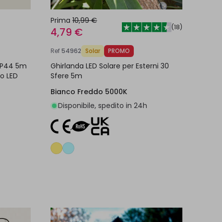
Prima
10,99 €
(
18
)
4,79 €
Ref
54962
Solar
PROMO
 IP44 5m
Ghirlanda LED Solare per Esterni 30
o LED
Sfere 5m
Bianco Freddo 5000K
Disponibile, spedito in 24h
lo
Aggiungi al carrello