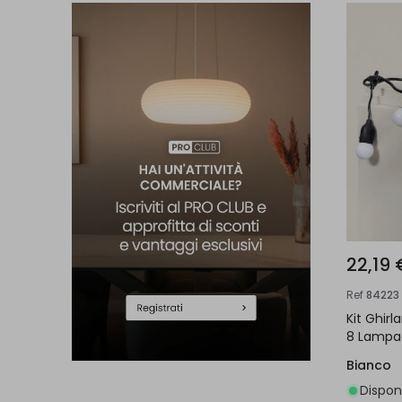
22,19 
Ref
84223
Kit Ghir
8 Lampad
Bianco
Disponi