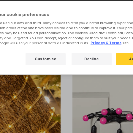
our cookie preferences
e use our own and third-party cookies to offer you a better browsing experienc
ch areas of the site have been visited and to continue to improve it. Your per
es may be used for ad personalisation. The cookies used are: Technical, Perf
ty and Targeted. You can accept, reject or configure them to suit your needs. 
ogle will use your personal data as indicated in its
Privacy & Terms
site.
a
Ghirlande Luminose LED Decorative
Customise
Decline
A