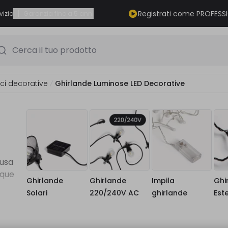
|
Registrati come PROFESS
vizio
Garanzia fino a 5 anni
Cerca il tuo prodotto
ci decorative
Ghirlande Luminose LED Decorative
cusa
nque
Ghirlande
Ghirlande
Impila
Ghi
Solari
220/240V AC
ghirlande
Este
ione