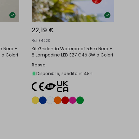
22,19 €
Ref
84223
m Nero +
Kit Ghirlanda Waterproof 5.5m Nero +
a Colori
8 Lampadine LED E27 G45 3W a Colori
Rosso
Disponibile, spedito in 48h
lo
Aggiungi al carrello