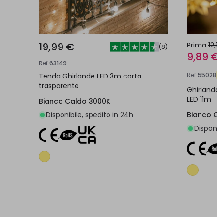
19,99 €
Prima
12
(
8
)
9,89 
Ref
63149
Ref
55028
Tenda Ghirlande LED 3m corta
trasparente
Ghirlanda
LED 11m
Bianco Caldo 3000K
Disponibile, spedito in 24h
Bianco 
Disponi
Aggiungi al carrello