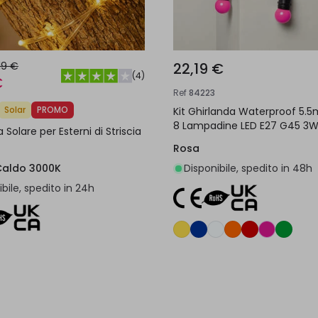
,19 €
22,19 €
(
4
)
€
Ref
84223
Solar
PROMO
Kit Ghirlanda Waterproof 5.5
8 Lampadine LED E27 G45 3W 
 Solare per Esterni di Striscia
Rosa
Caldo 3000K
Disponibile, spedito in 48h
bile, spedito in 24h
Aggiungi al carrello
Aggiungi al carrel