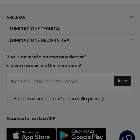
AZIENDA
Chi Siamo?
ILLUMINAZIONE TECNICA
Assistenza Clienti
Novità illuminazione
ILLUMINAZIONE DECORATIVA
Metodi di spedizione
I migliori brand
Novità lampade
Metodi di Pagamento
Tipologia di Attacchi
Tendenze
Vuoi ricevere la nostra newsletter?
Sei un Professionista?
Calcolatrice LED
I migliori brand
Iscriviti
e ricevi le offerte speciali!
Domande frequenti
Preventivi
Nuove Decorazioni
Accedi
Illuminazione per aziende
Invia
Spazi
Saldi OutLED
Stili
Ho letto e accetto la
Politica sulla privacy
Collezioni
LoveYouGreen
Scarica la nostra APP