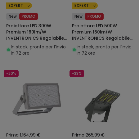
EXPERT
EXPERT
New
PROMO
New
PROMO
Proiettore LED 300W
Proiettore LED 500W
Premium 160lm/W
Premium 160lm/W
INVENTRONICS Regolabile
INVENTRONICS Regolabile
1-10V Pyros
1-10V Pyros
In stock, pronto per l’invio
In stock, pronto per l’invio
in 72 ore
in 72 ore
-20%
-33%
Prima
1.164,99 €
Prima
265,99 €