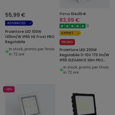
55,99 €
Prima
104,99 €
83,99 €
ADVANCED
(
1
)
Proiettore LED 100W
EXPERT
145lm/W IP65 HE Frost PRO
Regolabile
PROMO
In stock, pronto per l’invio
Proiettore LED 200W
in 72 ore
Regolabile 0-10V 170 lm/W
IP65 ELEGANCE Slim PRO
Bianco
In stock, pronto per l’invio
in 72 ore
-19%