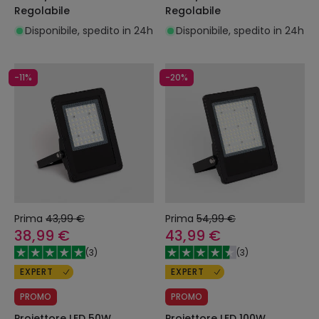
Regolabile
Regolabile
Disponibile, spedito in 24h
Disponibile, spedito in 24h
-11%
-20%
Prima
43,99 €
Prima
54,99 €
38,99 €
43,99 €
(
3
)
(
3
)
EXPERT
EXPERT
PROMO
PROMO
Proiettore LED 50W
Proiettore LED 100W