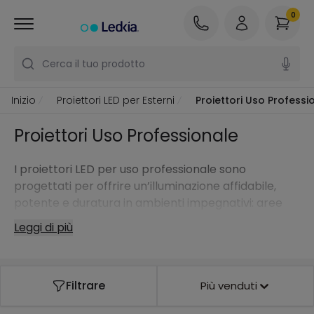
0
Cerca il tuo prodotto
Inizio
Proiettori LED per Esterni
Proiettori Uso Professi
Proiettori Uso Professionale
I proiettori LED per uso professionale sono
progettati per offrire un’illuminazione affidabile,
potente e duratura in ambienti impegnativi: aree
industriali, magazzini, parcheggi, cantieri, facciate di
Leggi di più
edifici professionali o installazioni di grande
dimensione.
Filtrare
Più venduti