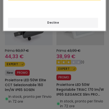
-27%
-11%
Decline
Prima
60,97 €
Prima
43,99 €
44,33 €
38,99 €
(
1
)
EXPERT
EXPERT
New
PROMO
PROMO
Proiettore LED 50W Elite
Proiettore LED 50W
CCT Selezionabile 160
Regolabile TRIAC 170 lm/W
lm/W IP65 SOSEN
IP65 ELEGANCE Slim PRO
In stock, pronto per l’invio
Bianco
In stock, pronto per l’invio
in 72 ore
in 72 ore