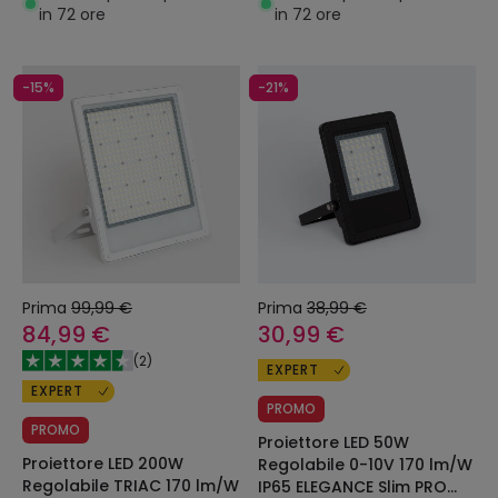
in 72 ore
in 72 ore
-15%
-21%
Prima
99,99 €
Prima
38,99 €
84,99 €
30,99 €
(
2
)
EXPERT
EXPERT
PROMO
PROMO
Proiettore LED 50W
Proiettore LED 200W
Regolabile 0-10V 170 lm/W
Regolabile TRIAC 170 lm/W
IP65 ELEGANCE Slim PRO