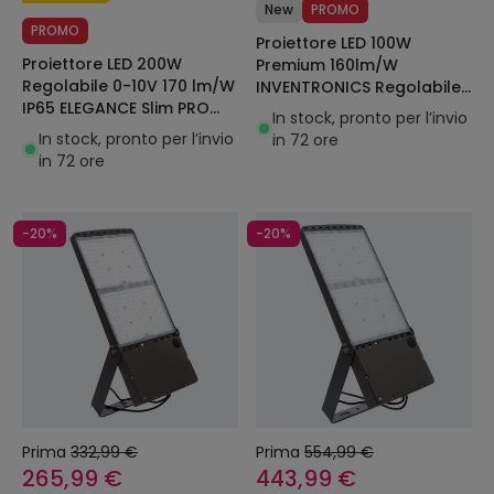
New
PROMO
PROMO
Proiettore LED 100W
Proiettore LED 200W
Premium 160lm/W
Regolabile 0-10V 170 lm/W
INVENTRONICS Regolabile
IP65 ELEGANCE Slim PRO
1-10V Pyros
In stock, pronto per l’invio
Nero
In stock, pronto per l’invio
in 72 ore
in 72 ore
-20%
-20%
Prima
332,99 €
Prima
554,99 €
265,99 €
443,99 €