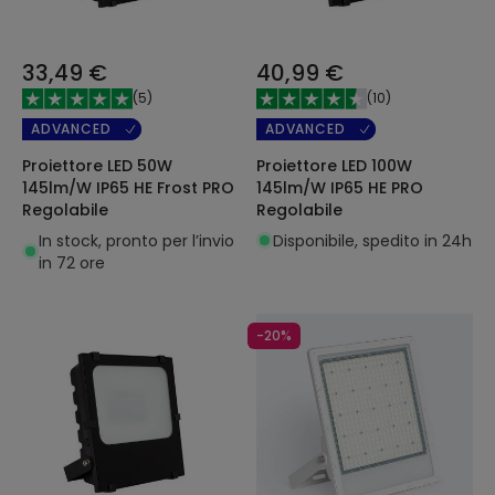
33,49 €
40,99 €
(
5
)
(
10
)
ADVANCED
ADVANCED
Proiettore LED 50W
Proiettore LED 100W
145lm/W IP65 HE Frost PRO
145lm/W IP65 HE PRO
Regolabile
Regolabile
In stock, pronto per l’invio
Disponibile, spedito in 24h
in 72 ore
-20%