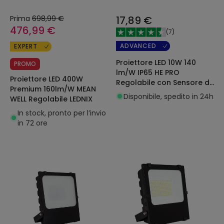
Prima
698,99 €
17,89 €
476,99 €
(
7
)
ADVANCED
EXPERT
Proiettore LED 10W 140
PROMO
lm/W IP65 HE PRO
Proiettore LED 400W
Regolabile con Sensore di
Premium 160lm/W MEAN
Movimento Radar
Disponibile, spedito in 24h
WELL Regolabile LEDNIX
In stock, pronto per l’invio
in 72 ore