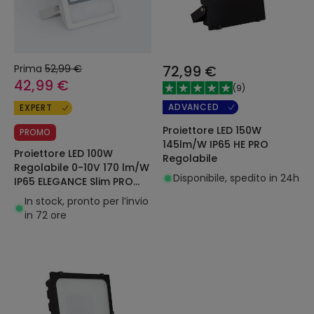
Prima
52,99 €
72,99 €
42,99 €
(
9
)
ADVANCED
EXPERT
Proiettore LED 150W
PROMO
145lm/W IP65 HE PRO
Proiettore LED 100W
Regolabile
Regolabile 0-10V 170 lm/W
Disponibile, spedito in 24h
IP65 ELEGANCE Slim PRO
Bianco
In stock, pronto per l’invio
in 72 ore