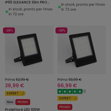
IP65 ELEGANCE Slim PRO
Nero
In stock, pronto per l’invio
Bianco
In stock, pronto per l’invio
in 72 ore
in 72 ore
-26%
-29%
Prima
52,99 €
Prima
93,99 €
38,99 €
66,99 €
(
1
)
EXPERT
EXPERT
New
PROMO
PROMO
Proiettore LED 100W