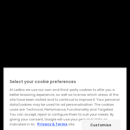
Select your cookie preferences
At Ledkia we use our own and third-party cookies to offer you a
better browsing experience, as well as to know which areas of the
site have been visited and to continue to improve it. Your personal
data/cookies may be used for ad personalisation. The cookies
used are: Technical, Performance, Functionality and Targeted.
You can accept, reject or configure them to suit your needs. By
giving your consent, Google will use your personal data as
indicated in its
Privacy & Terms
site.
Customise