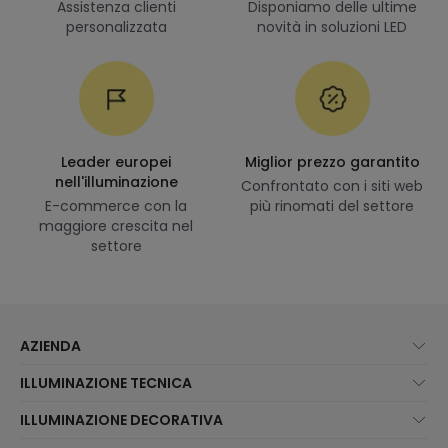
Assistenza clienti
Disponiamo delle ultime
personalizzata
novità in soluzioni LED
Leader europei
Miglior prezzo garantito
nell'illuminazione
Confrontato con i siti web
E-commerce con la
più rinomati del settore
maggiore crescita nel
settore
AZIENDA
Chi Siamo?
ILLUMINAZIONE TECNICA
Assistenza Clienti
Novità illuminazione
ILLUMINAZIONE DECORATIVA
Metodi di spedizione
I migliori brand
Novità lampade