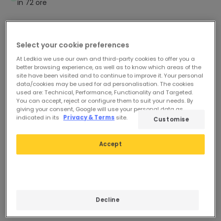
in 72 ore
-33%
-33%
Select your cookie preferences
At Ledkia we use our own and third-party cookies to offer you a
better browsing experience, as well as to know which areas of the
site have been visited and to continue to improve it. Your personal
data/cookies may be used for ad personalisation. The cookies
used are: Technical, Performance, Functionality and Targeted.
You can accept, reject or configure them to suit your needs. By
giving your consent, Google will use your personal data as
indicated in its
Privacy & Terms
site.
Customise
Prima
265,99 €
Prima
498,99 €
177,99 €
332,99 €
Accept
EXPERT
EXPERT
PROMO
PROMO
Proiettore LED 100W
Proiettore LED 300W
Decline
Premium 160lm/W
Premium 160lm/W MEAN
INVENTRONIC Regolabile
WELL Regolabile LEDNIX