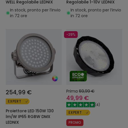
WELL Regolabile LEDNIX
Regolabile 1-10V LEDNIX
In stock, pronto per l’invio
In stock, pronto per l’invio
in 72 ore
in 72 ore
-29%
254,99 €
Prima
69,99 €
49,99 €
EXPERT
(
4
)
Proiettore LED 150W 130
EXPERT
lm/W IP65 RGBW DMX
LEDNIX
PROMO