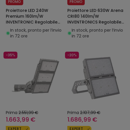
PROMO
PROMO
Proiettore LED 240W
Proiettore LED 630W Arena
Premium 160lm/W
CRI80 140lm/W
INVENTRONIC Regolabile
INVENTRONICS Regolabile
LEDNIX
1-10V LEDNIX
In stock, pronto per l’invio
In stock, pronto per l’invio
in 72 ore
in 72 ore
-35%
-20%
Prima
2.551,99 €
Prima
2.107,99 €
1.663,99 €
1.686,99 €
EXPERT
EXPERT