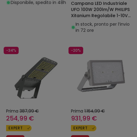
Disponibile, spedito in 48h
Campana LED Industriale
UFO 100W 200lm/W PHILIPS
Xitanium Regolabile 1-10V
LEDNIX HBM
In stock, pronto per l’invio
in 72 ore
-34%
-20%
Prima
387,99 €
Prima
1.164,99 €
254,99 €
931,99 €
EXPERT
EXPERT