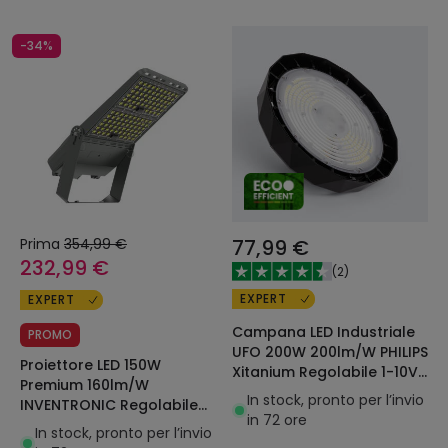
-34%
Prima
354,99 €
77,99 €
232,99 €
(
2
)
EXPERT
EXPERT
Campana LED Industriale
PROMO
UFO 200W 200lm/W PHILIPS
Proiettore LED 150W
Xitanium Regolabile 1-10V
Premium 160lm/W
LEDNIX HBM
In stock, pronto per l’invio
INVENTRONIC Regolabile
in 72 ore
LEDNIX
In stock, pronto per l’invio