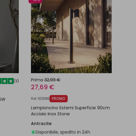
Prima
32,99 €
(
3
)
27,69 €
Ref
101396
PROMO
.5W
Lampioncino Esterni Superficie 90cm
Acciaio Inox Stone
Antracite
Disponibile, spedito in 24h