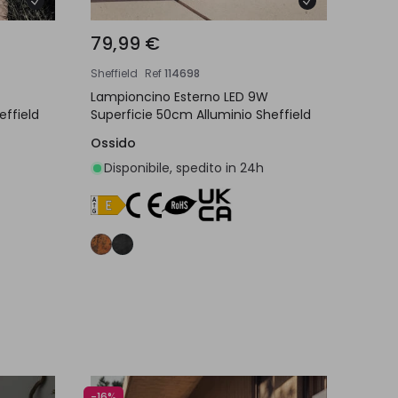
79,99 €
Sheffield
Ref
114698
Lampioncino Esterno LED 9W
effield
Superficie 50cm Alluminio Sheffield
Ossido
Disponibile, spedito in 24h
lo
Aggiungi al carrello
-16%