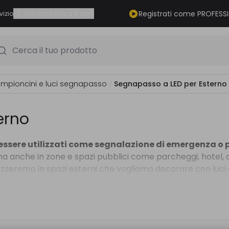
|
Registrati come PROFESS
vizio
Garanzia fino a 5 anni
Cerca il tuo prodotto
ampioncini e luci segnapasso
Segnapasso a LED per Esterno
erno
 essere utilizzati come segnalazione di emergenza o 
o ma anche in zone e spazi pubblici come parcheggi, hotel,
izzeremo in spazi esterni che vogliamo decorare con luci e, 
mo il tipo di segnapasso LED da esterno corrispondente. Quel
 alluminio, mentre i segnapassi LED da esterno da utilizza