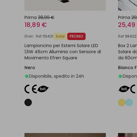
Prima
38,99 €
Prima
29
18,89 €
25,49
Efren
Ref
113421
Solar
PROMO
Ref
98422
Lampioncino per Esterni Solare LED
Box 2 La
1,5W 46cm Alluminio con Sensore di
Solare d
Movimento Efren Square
da 60cm
Nero
Bianco 
Disponibile, spedito in 24h
Disponi
Aggiungi al carrello