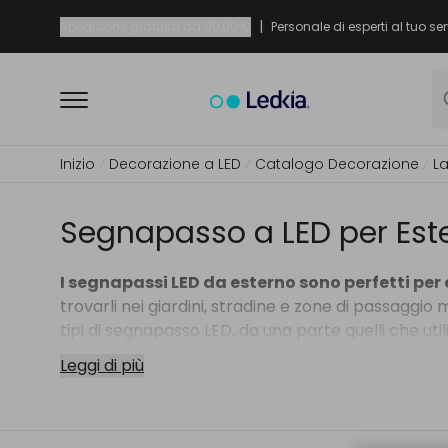
|
Spedizione gratuita da
99,00 €
Personale di esperti al tuo ser
Inizio
Decorazione a LED
Catalogo Decorazione
L
Segnapasso a LED per Est
I segnapassi LED da esterno sono perfetti per
trovarli nei giardini, stradine e zone di passaggi
tipi di segnapasso LED, da una parte quelli che util
segnalare spazi esterni pubblici.
Leggi di più
In base all’utilizzo a cui li destineremo, scegliere
elegante, attraente e moderno e sono fabbricati in