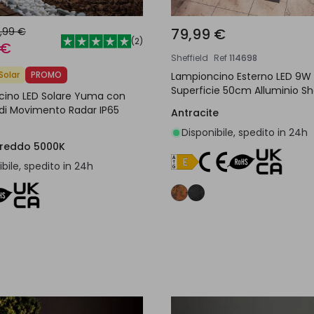
,99 €
79,99 €
(
2
)
 €
Sheffield
Ref
114698
Solar
PROMO
Lampioncino Esterno LED 9W
Superficie 50cm Alluminio Sh
cino LED Solare Yuma con
di Movimento Radar IP65
Antracite
Disponibile, spedito in 24h
Freddo 5000K
bile, spedito in 24h
Aggiungi al carrello
Aggiungi al carrel