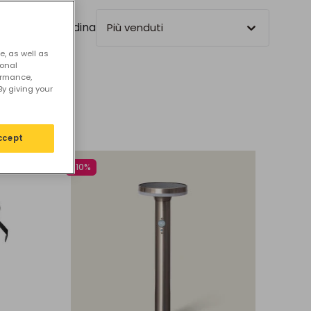
Ordina
Più venduti
 il nostro catalogo di prodotti e scopri
e, as well as
sonal
ormance,
By giving your
ccept
-10%