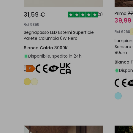
31,59 €
Prima
77
(
3
)
39,99
Ref
5355
Ref
6268
Segnapasso LED Esterni Superficie
Parete Columbia 6W Nero
Lampion
Sensore 
Bianco Caldo 3000K
80cm
Disponibile, spedito in 24h
Bianco 
Disponi
Aggiungi al carrello