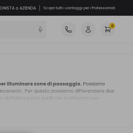
IONISTA o AZIENDA
Scopri tutti i vantaggi per i Professionisti
0
per illuminare zone di passaggio.
Possiamo
 ascensori... Per questo possiamo differenziare due
dall’altra parte quelli che si utilizzano per
li per utilizzi privati dispongono di un design
re in spazi pubblici offrono una luce morbida e di