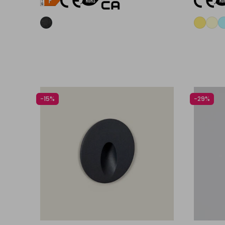
Aggiungi al carrello
-15%
-29%