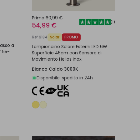
Prima
60,99 €
(
1
)
54,99 €
Ref
6184
Solar
PROMO
casso a
Lampioncino Solare Esterni LED 6W
7 55-
Superficie 45cm con Sensore di
Movimiento Helios Inox
Bianco Caldo 3000K
Disponibile, spedito in 24h
lo
Aggiungi al carrello