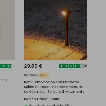
29,89 €
(
3
)
(
8
)
Ref
98422
Solar
ficie
Box 2 Lampioncino con Picchetto
Solare da Esterni LED con Picchetto
da 60cm con Sensore di Movimento
Bianco Caldo 3000K
Disponibile, spedito in 48h