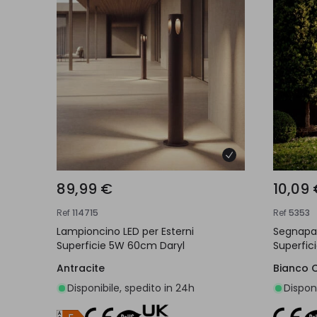
89,99 €
10,09
Ref
114715
Ref
5353
Lampioncino LED per Esterni
Segnapas
Superficie 5W 60cm Daryl
Superfic
Antracite
Bianco 
Disponibile, spedito in 24h
Disponi