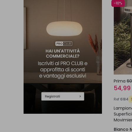
-10%
Prima
60
54,99
Ref
6184
Lampionc
Superfic
Movimien
Bianco 