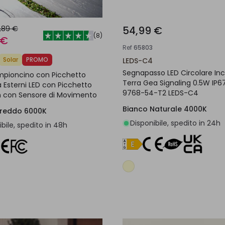
,89 €
54,99 €
(
8
)
 €
Ref
65803
Solar
PROMO
LEDS-C4
Segnapasso LED Circolare In
mpioncino con Picchetto
Terra Gea Signaling 0.5W IP6
a Esterni LED con Picchetto
9768-54-T2 LEDS-C4
 con Sensore di Movimento
Bianco Naturale 4000K
Freddo 6000K
Disponibile, spedito in 24h
bile, spedito in 48h
Aggiungi al carrello
Aggiungi al carrel