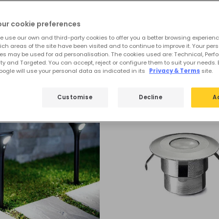
ande selezione di segnapassi LED da esterno.
our cookie preferences
Consulta
e use our own and third-party cookies to offer you a better browsing experienc
ch areas of the site have been visited and to continue to improve it. Your per
es may be used for ad personalisation. The cookies used are: Technical, Perf
a
Segnapasso a LED per Esterno
ty and Targeted. You can accept, reject or configure them to suit your needs. 
ogle will use your personal data as indicated in its
Privacy & Terms
site.
Customise
Decline
A