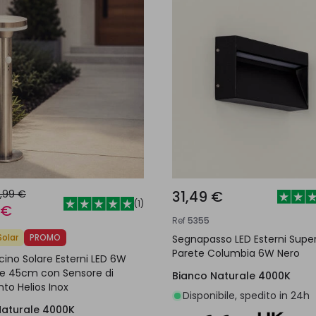
,99 €
31,49 €
(
1
)
 €
Ref
5355
Solar
PROMO
Segnapasso LED Esterni Super
Parete Columbia 6W Nero
ino Solare Esterni LED 6W
ie 45cm con Sensore di
Bianco Naturale 4000K
to Helios Inox
Disponibile, spedito in 24h
Naturale 4000K