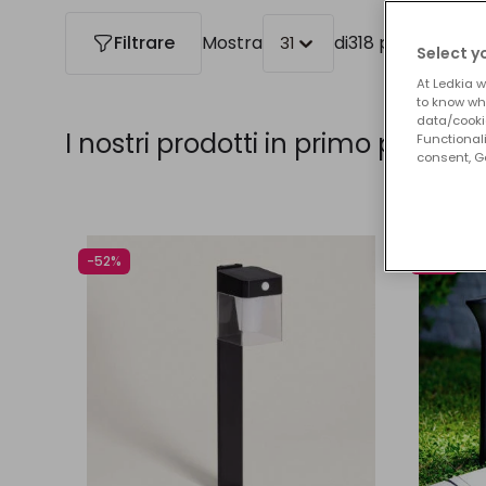
qualità.
Filtrare
Mostra
di
318 prodotti
31
In Ledkia mettiamo a tua disposizione una gr
Select y
l’appassionamente mondo LED.
At Ledkia w
to know whi
data/cooki
I nostri prodotti in primo piano d
Functionali
consent, Go
-52%
-15%