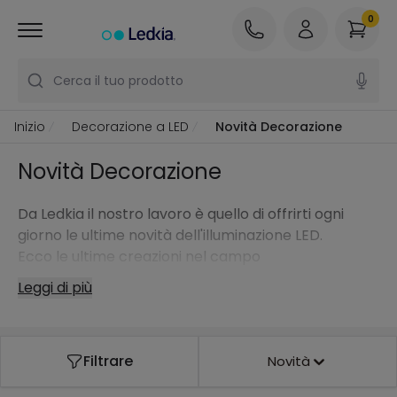
0
Cerca il tuo prodotto
Inizio
Decorazione a LED
Novità Decorazione
Novità Decorazione
Da Ledkia il nostro lavoro è quello di offrirti ogni
giorno le ultime novità dell'illuminazione LED.
Ecco le ultime creazioni nel campo
dell'illuminazione: tutte le novità del nostro catalogo
Leggi di più
in un unico posto, per essere sempre al corrente.
Filtrare
Novità