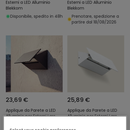
Esterni a LED Alluminio
Esterni a LED Alluminio
Blekkom
Blekkom
Disponibile, spedito in 48h
Prenotare, spedizione a
partire dal 18/08/2026
23,69 €
25,89 €
Applique da Parete a LED
Applique da Parete a LED
Alluminio per Esterni Lars
Alluminio per Esterni Lars
Disponibile, spedito in 48h
Prenotare, spedizione a
Select your cookie preferences