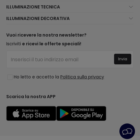
Chi Siamo?
ILLUMINAZIONE TECNICA
Assistenza Clienti
Novità illuminazione
ILLUMINAZIONE DECORATIVA
Metodi di spedizione
I migliori brand
Novità lampade
Metodi di Pagamento
Tipologia di Attacchi
Tendenze
Vuoi ricevere la nostra newsletter?
Sei un Professionista?
Calcolatrice LED
I migliori brand
Iscriviti
e ricevi le offerte speciali!
Domande frequenti
Preventivi
Nuove Decorazioni
Accedi
Illuminazione per aziende
Invia
Spazi
Saldi OutLED
Stili
Ho letto e accetto la
Politica sulla privacy
Collezioni
LoveYouGreen
Scarica la nostra APP