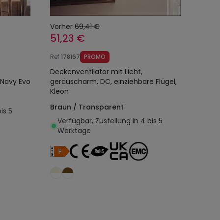
Vorher
69,41 €
51,23 €
Ref
178167
PROMO
Deckenventilator mit Licht,
 Navy Evo
geräuscharm, DC, einziehbare Flügel,
Kleon
Braun / Transparent
is 5
Verfügbar, Zustellung in 4 bis 5
Werktage
egen
In den Warenkorb legen