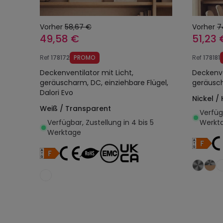
Vorher
58,67 €
Vorher
7
49,58 €
51,23 
Ref
178172
PROMO
Ref
178181
Deckenventilator mit Licht,
Deckenve
geräuscharm, DC, einziehbare Flügel,
geräusch
Dalori Evo
Nickel / 
Weiß / Transparent
Verfügb
Verfügbar, Zustellung in 4 bis 5
Werkt
Werktage
In den Warenkorb legen