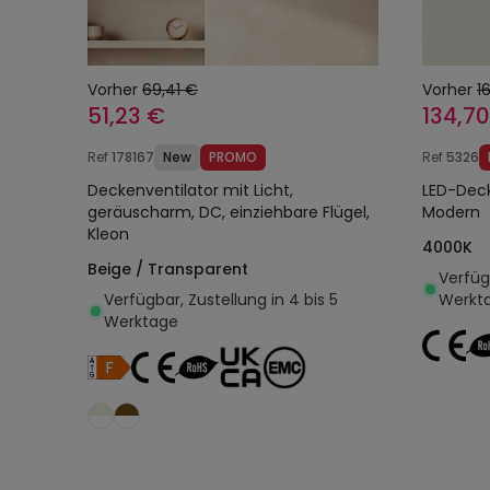
Vorher
69,41 €
Vorher
1
51,23 €
134,7
Ref
178167
New
PROMO
Ref
5326
Deckenventilator mit Licht,
LED-Dec
geräuscharm, DC, einziehbare Flügel,
Modern
Kleon
4000K
Beige / Transparent
Verfügb
Verfügbar, Zustellung in 4 bis 5
Werkt
Werktage
In den Warenkorb legen