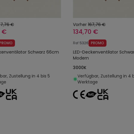
67,76 €
Vorher
167,76 €
0 €
134,70 €
PROMO
Ref
5326
PROMO
kenventilator Schwarz 66cm
LED-Deckenventilator Schw
Modern
3000K
ar, Zustellung in 4 bis 5
Verfügbar, Zustellung in 4 b
age
Werktage
In den Warenkorb legen
In den Warenkorb l