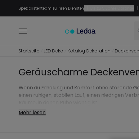
|
|
Spezialistenteam zu Ihren Diensten
Bis zu 5 Jahre Garantie
Startseite
LED Deko
Katalog Dekoration
Deckenvent
Geräuscharme Deckenvent
Wenn du Erholung und Komfort ohne störende Ger
einen ruhigen, stabilen Lauf, einen niedrigen Ve
Räume, in denen Ruhe wichtig ist.
Mehr lesen