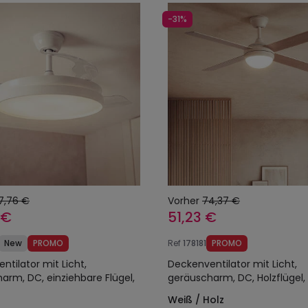
-31%
7,76 €
Vorher
74,37 €
 €
51,23 €
New
PROMO
Ref
178181
PROMO
ntilator mit Licht,
Deckenventilator mit Licht,
arm, DC, einziehbare Flügel,
geräuscharm, DC, Holzflügel,
Weiß / Holz