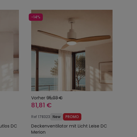
-14%
Vorher
95,03 €
81,81 €
Ref
178323
New
PROMO
utlos DC
Deckenventilator mit Licht Leise DC
Merion