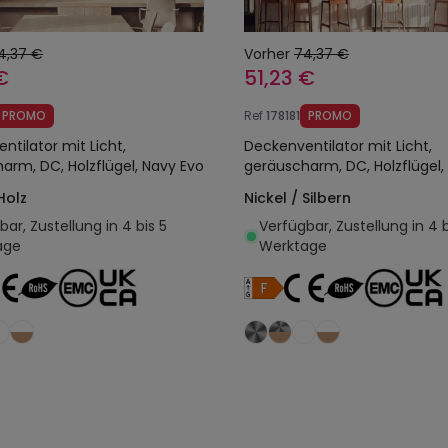
4,37 €
Vorher
74,37 €
€
51,23 €
PROMO
Ref
178181
PROMO
ntilator mit Licht,
Deckenventilator mit Licht,
arm, DC, Holzflügel, Navy Evo
geräuscharm, DC, Holzflügel,
Holz
Nickel / Silbern
ar, Zustellung in 4 bis 5
Verfügbar, Zustellung in 4 b
age
Werktage
In den Warenkorb legen
In den Warenkorb l