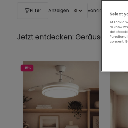
Filter
Anzeigen
von
44 Produkte
31
Select y
At Ledkia w
to know whi
data/cooki
Jetzt entdecken:
Geräuscharme 
Functionali
consent, Go
-15%
-31%