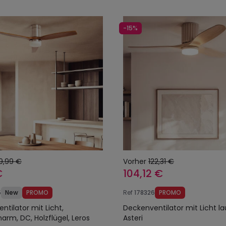
-15%
9,99 €
Vorher
122,31 €
€
104,12 €
5
New
PROMO
Ref
178326
PROMO
ntilator mit Licht,
Deckenventilator mit Licht la
arm, DC, Holzflügel, Leros
Asteri