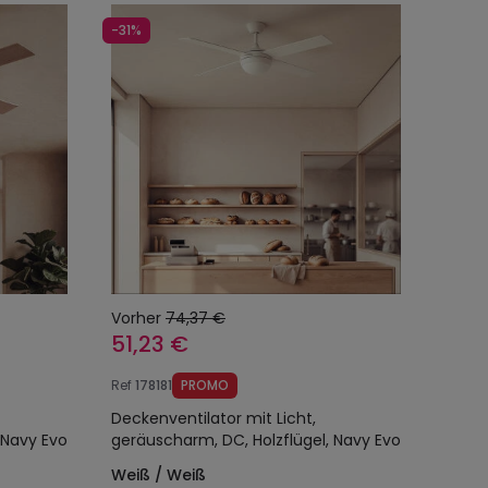
-31%
Vorher
74,37 €
51,23 €
Ref
178181
PROMO
Deckenventilator mit Licht,
 Navy Evo
geräuscharm, DC, Holzflügel, Navy Evo
Weiß / Weiß