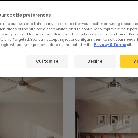
our cookie preferences
e use our own and third-party cookies to offer you a better browsing experienc
ch areas of the site have been visited and to continue to improve it. Your per
es may be used for ad personalisation. The cookies used are: Technical, Perf
Deckenventilatoren DC
ty and Targeted. You can accept, reject or configure them to suit your needs. 
ogle will use your personal data as indicated in its
Privacy & Terms
site.
Customise
Decline
A
-31%