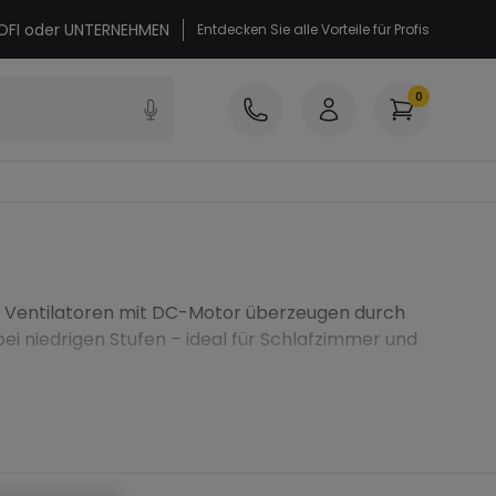
PROFI oder UNTERNEHMEN
Entdecken Sie alle Vorteile für Profis
0
se Ventilatoren mit DC-Motor überzeugen durch
ei niedrigen Stufen – ideal für Schlafzimmer und