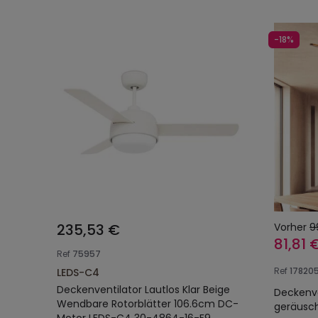
-18%
235,53 €
Vorher
9
81,81 
Ref
75957
Ref
17820
LEDS-C4
Deckenventilator Lautlos Klar Beige
Deckenve
Wendbare Rotorblätter 106.6cm DC-
geräusch