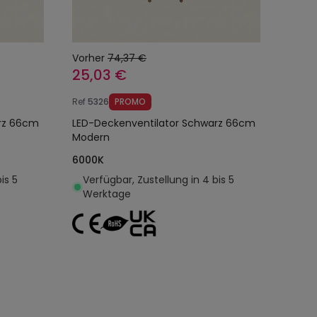
Vorher
74,37 €
25,03 €
Ref
5326
PROMO
arz 66cm
LED-Deckenventilator Schwarz 66cm
Modern
6000K
is 5
Verfügbar, Zustellung in 4 bis 5
Werktage
egen
In den Warenkorb legen