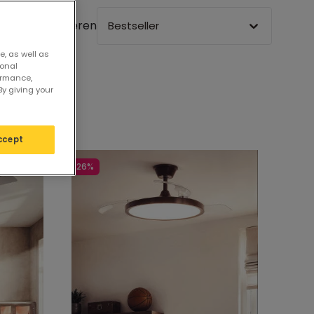
Sortieren
Bestseller
e, as well as
sonal
ormance,
By giving your
ccept
-26%