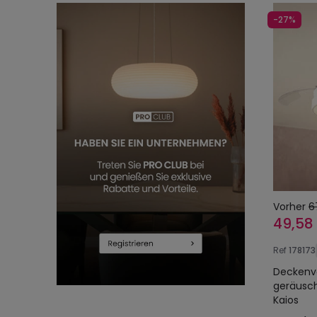
-27%
Vorher
6
49,58
Ref
178173
Deckenve
geräusch
Kaios