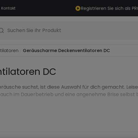
Registrieren Sie sich als 
Kontakt
Suchen Sie Ihr Produkt
ilatoren
Geräuscharme Deckenventilatoren DC
ilatoren DC
äusche suchst, ist diese Auswahl für dich gemacht. Lei
rbrauch im Dauerbetrieb und eine angenehme Brise selbst b