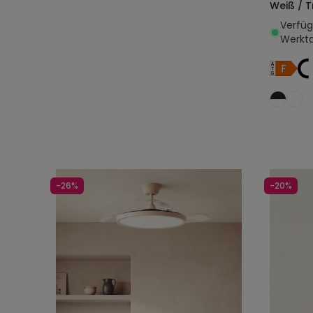
Weiß / 
Verfügb
Werkt
-26%
-20%