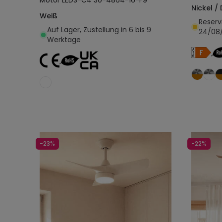
Motor LEDS-C4 30-4864-16-F9
Nickel /
Weiß
Reserv
Auf Lager, Zustellung in 6 bis 9
24/08
Werktage
In den Warenkorb legen
-23%
-22%