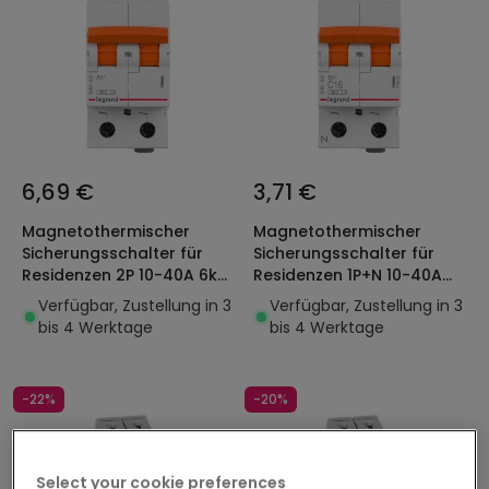
6,69 €
3,71 €
Magnetothermischer
Magnetothermischer
Sicherungsschalter für
Sicherungsschalter für
Residenzen 2P 10-40A 6kA
Residenzen 1P+N 10-40A
C-Kurve LEGRAND RX³
6kA C-Kurve LEGRAND RX³
Verfügbar, Zustellung in 3
Verfügbar, Zustellung in 3
419934
419925
bis 4 Werktage
bis 4 Werktage
-22%
-20%
Select your cookie preferences