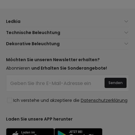
Ledkia
Über uns
Technische Beleuchtung
Kundenservice
Neuheiten Beleuchtung
Dekorative Beleuchtung
Versandmethoden
Marken
Neuheiten Lampen
Zahlungsmethoden
Arten von Lampensockeln
Trends
Möchten Sie unseren Newsletter erhalten?
Sind Sie ein Profi?
LED-Einsparrechner
Premium-Dekor-Marken
Abonnieren
und Erhalten Sie Sonderangebote!
Häufig gestellte Fragen (FAQ)
Kostenvoranschläge
Neue Dekorationen
Anmelden
Beleuchtung für Unternehmen
Senden
Räume
Ausverkauf OutLED
Stile
Ich verstehe und akzeptiere die
Datenschutzerklärung
Kollektionen
LoveYouGreen
Laden Sie unsere APP herunter