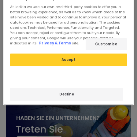
At Ledkia we use our own and third-party cookies to offer you a
better browsing experience, as well as to know which areas of the
site have been visited and to continue to improve it. Your personal
data/cookies may be used for ad personalisation. The cookies
used are: Technical, Performance, Functionality and Targeted.
You can accept, reject or configure them to suit your needs. By
Vorher
28,09 €
Vorher
20,98 €
giving your consent, Google will use your personal data as
21,81 €
16,77 €
indicated in its
Privacy & Terms
site.
Customise
PROMO
PROMO
Accept
Magnetothermischer
Magnetothermischer
Sicherungsschalter für
Sicherungsschalter für
Residenzen 2P 10-25A 6kA
Residenzen 1P+N 10-40A
C-Kurve LEGRAND TX³
6kA C-Kurve LEGRAND TX³
Verfügbar, Zustellung in 4
Verfügbar, Zustellung in 3
403605
bis 5 Werktage
bis 4 Werktage
Decline