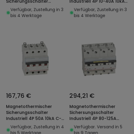
Sicherungsschalter
Industriell 4P 10-40A 10kA
Industriell 1P+N 10-32A
C-Kurve LEGRAND TX³
Verfügbar, Zustellung in 3
Verfügbar, Zustellung in 3
10kA C-Kurve LEGRAND DX³
403625
bis 4 Werktage
bis 4 Werktage
407726
167,76 €
294,21 €
Magnetothermischer
Magnetothermischer
Sicherungsschalter
Sichersungsschalter
Industriell 4P 50A 10kA C-
Industriell 4P 80-125A
Kurve LEGRAND DX³ 407933
10/16kA C-Kurve LEGRAND
Verfügbar, Zustellung in 4
Verfügbar. Versand in 5
DX³ 409362
bis 5 Werktage
bis 9 Tagen