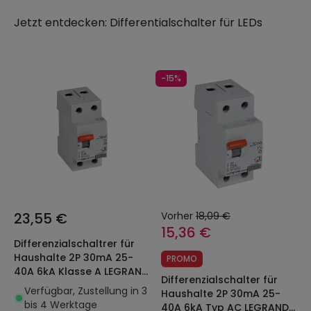
Anforderungen moderner LED-Technologie
Jetzt entdecken:
Differentialschalter für LEDs
entwickelt wurden. Entdecken Sie professionelle
Lösungen für maximale Sicherheit in Ihrer LED-
Installation!
-15%
23,55 €
Vorher
18,09 €
15,36 €
Differenzialschaltrer für
Haushalte 2P 30mA 25-
PROMO
40A 6kA Klasse A LEGRAND
Differenzialschalter für
RX³ 402059
Verfügbar, Zustellung in 3
Haushalte 2P 30mA 25-
bis 4 Werktage
40A 6kA Typ AC LEGRAND