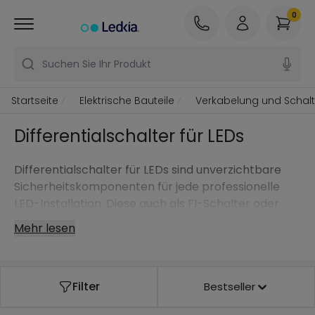
0
Suchen Sie Ihr Produkt
Startseite
Elektrische Bauteile
Verkabelung und Schal
Differentialschalter für LEDs
Differentialschalter für LEDs sind unverzichtbare
Sicherheitskomponenten für jede professionelle
LED-Installation. Diese auch als FI-Schalter oder
Fehlerstromschutzschalter bekannten Geräte
Mehr lesen
schützen vor gefährlichen Fehlerströmen und
gewährleisten die sichere Funktion Ihrer LED-
Beleuchtung. Unser Sortiment umfasst hochwertige
Filter
Bestseller
LEGRAND Differentialschalter für Haushalts- und
Industrieanwendungen, die speziell für die