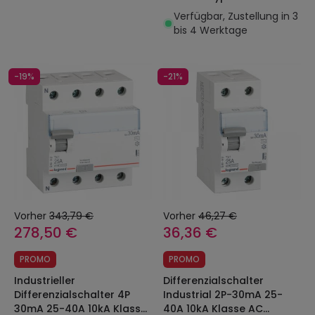
402056 RX³ 402056
Verfügbar, Zustellung in 3
bis 4 Werktage
-19%
-21%
Vorher
343,79 €
Vorher
46,27 €
278,50 €
36,36 €
PROMO
PROMO
Industrieller
Differenzialschalter
Differenzialschalter 4P
Industrial 2P-30mA 25-
30mA 25-40A 10kA Klasse
40A 10kA Klasse AC