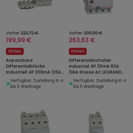
Vorher
222,72 €
Vorher
299,99 €
199,99 €
263,63 €
PROMO
PROMO
Anpassbare
Differenzialschalter
Differentialblöcke
Industrial 4P 30mA 63A
Industriell 4P 300mA 125A
10kA Klasse AC LEGRAND
10kA Klasse AC LEGRAND
411662
Verfügbar, Zustellung in 4
Verfügbar, Zustellung in 4
DX³ 410628
bis 5 Werktage
bis 5 Werktage