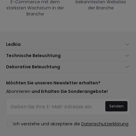
E-Commerce mit dem
bekanntesten Websites
stärksten Wachstum in der
der Branche
Branche
Ledkia
Über uns
Technische Beleuchtung
Kundenservice
Neuheiten Beleuchtung
Dekorative Beleuchtung
Versandmethoden
Marken
Neuheiten Lampen
Zahlungsmethoden
Arten von Lampensockeln
Trends
Möchten Sie unseren Newsletter erhalten?
Sind Sie ein Profi?
LED-Einsparrechner
Premium-Dekor-Marken
Abonnieren
und Erhalten Sie Sonderangebote!
Häufig gestellte Fragen (FAQ)
Kostenvoranschläge
Neue Dekorationen
Anmelden
Beleuchtung für Unternehmen
Senden
Räume
Ausverkauf OutLED
Stile
Ich verstehe und akzeptiere die
Datenschutzerklärung
Kollektionen
LoveYouGreen