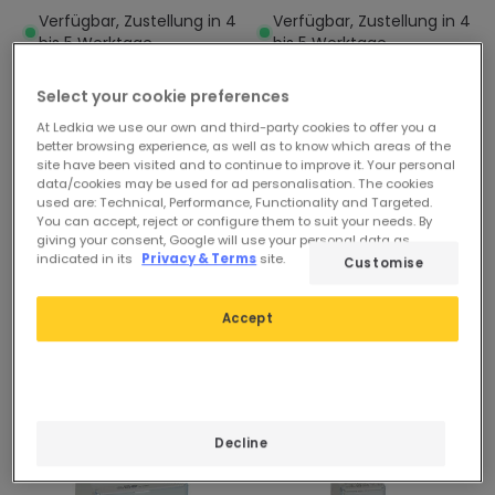
AC LEGRAND TX³ 403004
LEGRAND TX³ 403032
Verfügbar, Zustellung in 4
Verfügbar, Zustellung in 4
bis 5 Werktage
bis 5 Werktage
Select your cookie preferences
At Ledkia we use our own and third-party cookies to offer you a
better browsing experience, as well as to know which areas of the
site have been visited and to continue to improve it. Your personal
data/cookies may be used for ad personalisation. The cookies
used are: Technical, Performance, Functionality and Targeted.
You can accept, reject or configure them to suit your needs. By
giving your consent, Google will use your personal data as
indicated in its
Privacy & Terms
site.
Customise
Accept
-13%
Decline