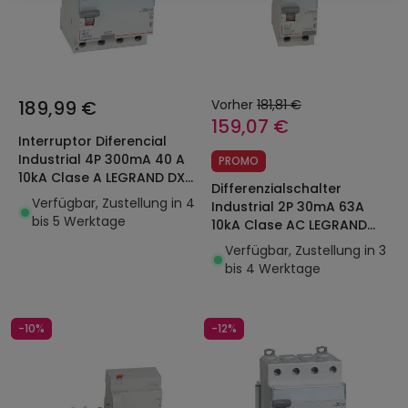
189,99 €
Vorher
181,81 €
159,07 €
Interruptor Diferencial
Industrial 4P 300mA 40 A
PROMO
10kA Clase A LEGRAND DX³
Differenzialschalter
411685
Verfügbar, Zustellung in 4
Industrial 2P 30mA 63A
bis 5 Werktage
10kA Clase AC LEGRAND
DX³ 411506
Verfügbar, Zustellung in 3
bis 4 Werktage
-10%
-12%