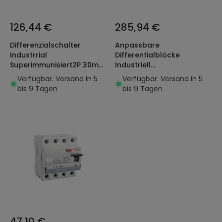
126,44 €
285,94 €
Differenzialschalter
Anpassbare
Industrrial
Differentialblöcke
Superimmunisiert2P 30mA
Industriell
40A 10kA Clase AC
Superimmunisiert 4P 30mA
Verfügbar. Versand in 5
Verfügbar. Versand in 5
LEGRAND DX³ Hpi 411591
125A 10kA Klasse AC
bis 9 Tagen
bis 9 Tagen
LEGRAND DX³ 410624
47,10 €