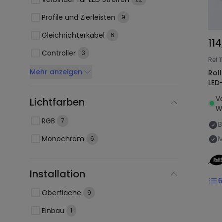
Profile und Zierleisten
9
Gleichrichterkabel
6
11
Controller
3
Ref
Mehr anzeigen
Rol
LED
V
Lichtfarben
W
RGB
7
B
Monochrom
M
6
Installation
Oberfläche
9
Einbau
1