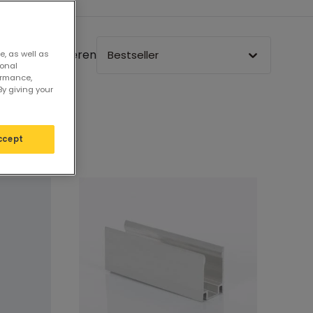
Sortieren
Bestseller
e, as well as
sonal
ormance,
By giving your
ccept