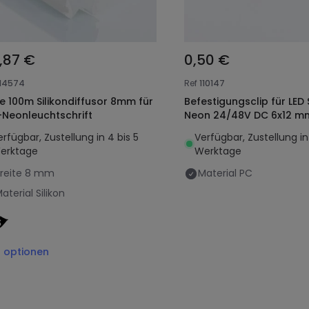
4,87 €
0,50 €
114574
Ref
110147
le 100m Silikondiffusor 8mm für
Befestigungsclip für LED 
-Neonleuchtschrift
Neon 24/48V DC 6x12 m
erfügbar, Zustellung in 4 bis 5
Verfügbar, Zustellung in
erktage
Werktage
reite
8 mm
Material
PC
aterial
Silikon
6
optionen