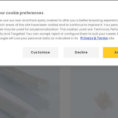
our cookie preferences
gen
von
62 Produkte
31
e use our own and third-party cookies to offer you a better browsing experienc
ch areas of the site have been visited and to continue to improve it. Your per
es may be used for ad personalisation. The cookies used are: Technical, Perf
ty and Targeted. You can accept, reject or configure them to suit your needs. 
ogle will use your personal data as indicated in its
Privacy & Terms
site.
zt entdecken:
Zubehör
Customise
Decline
A