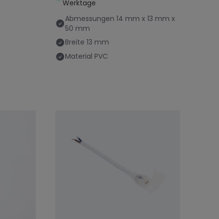
Werktage
Abmessungen
14 mm x 13 mm x
50 mm
Breite
13 mm
Material
PVC