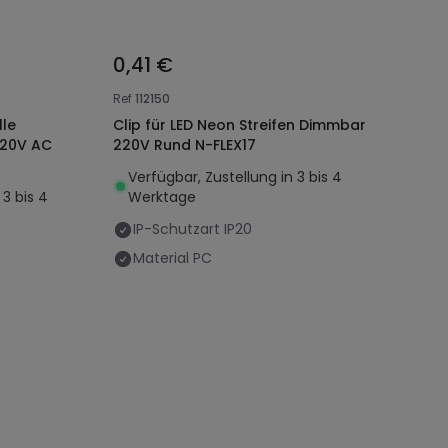
0,41 €
Ref
112150
le
Clip für LED Neon Streifen Dimmbar
220V AC
220V Rund N-FLEX17
Verfügbar, Zustellung in 3 bis 4
 3 bis 4
Werktage
IP-Schutzart
IP20
Material
PC