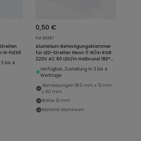
0,50 €
Ref
86387
Streifen
Aluminium Befestigungsklammer
m N-FLEX6
für LED-Streifen Neon 11 W/m RGB
220V AC 60 LED/m Halbrund 180º
 3 bis 4
IP67 nach mass Schnitt alle 100 cm
Verfügbar, Zustellung in 3 bis 4
Werktage
Abmessungen
18.5 mm x 12 mm
x 60 mm
Breite
12 mm
Material
Aluminium