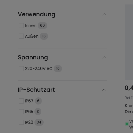
Verwendung
Innen
60
Außen
16
Spannung
220-240V AC
10
0,
IP-Schutzart
Ref
1
IP67
6
Kle
IP65
Dim
3
V
IP20
34
W