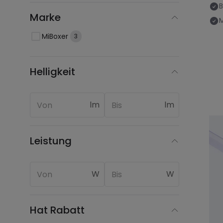
B
Marke
M
MiBoxer
3
Helligkeit
lm
lm
Leistung
W
W
Hat Rabatt