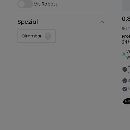
Mit Rabatt
0,
Spezial
Ref
1
Dimmbar
Prof
1
24/
V
W
B
M