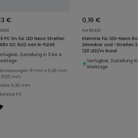
83 €
0,16 €
10153
Ref
62432
il PC 1m für LED Neon Streifen
Klemme für LED-Neon Rol
48V DC 6x12 mm N-FLEX6
Dimmbar und -Streifen 
120 LED/m Rund
erfügbar, Zustellung in 3 bis 4
erktage
Verfügbar, Zustellung in
Werktage
Abmessungen
8 mm x 6.36 mm
x 1000 mm
reite
6.36 mm
aterial
PC