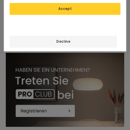
18,59 €
LED Tischlampe 1W tragbar
Accept
mit wiederaufladbarem
PROMO
USB-Akku Lendora
Tischlampe aus Kunstharz
Verfügbar, Zustellung in 3
Darian
bis 4 Werktage
Verfügbar, Zustellung in 4
bis 5 Werktage
Decline