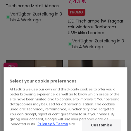
7,43 €
Tischlampe Metall Atenas
PROMO
Verfügbar, Zustellung in 3
bis 4 Werktage
LED Tischlampe 1W Tragbar
mir wiederaufladbarem
USB-Akku Lendora
Verfügbar, Zustellung in 3
bis 4 Werktage
-20%
Select your cookie preferences
At Ledkia we use our own and third-party cookies to offer you a
better browsing experience, as well as to know which areas of the
site have been visited and to continue to improve it. Your personal
data/cookies may be used for ad personalisation. The cookies
used are: Technical, Performance, Functionality and Targeted.
You can accept, reject or configure them to suit your needs. By
giving your consent, Google will use your personal data as
Vorher
23,13 €
12,31 €
indicated in its
Privacy & Terms
site.
Customise