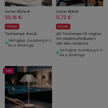
Vorher
29,74 €
Vorher
15,12 €
20,16 €
11,73 €
PROMO
PROMO
Tischlampe Wavuli
LED Tischlampe 1W tragbar
mit wiederaufladbarem
Verfügbar, Zustellung in 3
USB-Akku Estepona
bis 4 Werktage
Verfügbar, Zustellung in 3
bis 4 Werktage
-14%