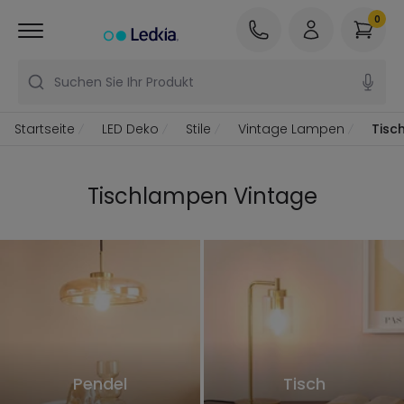
0
Suchen Sie Ihr Produkt
Startseite
LED Deko
Stile
Vintage Lampen
Tisc
Tischlampen Vintage
Pendel
Tisch