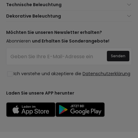
Technische Beleuchtung
Kundenservice
Neuheiten Beleuchtung
Dekorative Beleuchtung
Versandmethoden
Marken
Neuheiten Lampen
Zahlungsmethoden
Arten von Lampensockeln
Trends
Möchten Sie unseren Newsletter erhalten?
Sind Sie ein Profi?
LED-Einsparrechner
Premium-Dekor-Marken
Abonnieren
und Erhalten Sie Sonderangebote!
Häufig gestellte Fragen (FAQ)
Kostenvoranschläge
Neue Dekorationen
Anmelden
Beleuchtung für Unternehmen
Senden
Räume
Ausverkauf OutLED
Stile
Ich verstehe und akzeptiere die
Datenschutzerklärung
Kollektionen
LoveYouGreen
Laden Sie unsere APP herunter