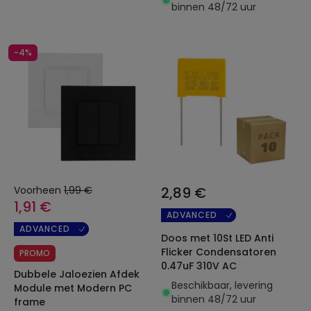
binnen 48/72 uur
-4%
Voorheen
1,99 €
2,89 €
1,91 €
ADVANCED
ADVANCED
Doos met 10St LED Anti
Flicker Condensatoren
PROMO
0.47uF 310V AC
Dubbele Jaloezien Afdek
Beschikbaar, levering
Module met Modern PC
binnen 48/72 uur
frame