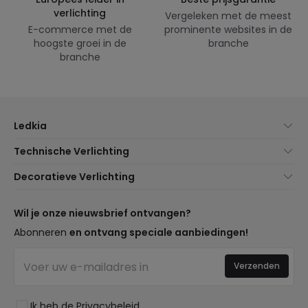
verlichting
Vergeleken met de meest
E-commerce met de
prominente websites in de
hoogste groei in de
branche
branche
Ledkia
Over Ons
Technische Verlichting
Klantenservice
Noviteiten verlichting
Decoratieve Verlichting
Verzendmethoden
Merken
Noviteiten Lampen
Betaalmethoden
Soorten Lampvoeten
Trends
Wil je onze nieuwsbrief ontvangen?
Bent u een Professional?
LED Besparingscalculator
Premium Decoratiemerken
Abonneren
en ontvang speciale aanbiedingen!
Professionele Pakketten
Begrotingen
Nieuwe Decoraties
Ethisch Kanaal
Bedrijfsverlichting
Verzenden
Ruimtes
Veelgestelde Vragen (FAQ)
Uitverkoop OutLED
Stijlen
Word Lid van Ons
Ik heb de
Privacybeleid
Collecties