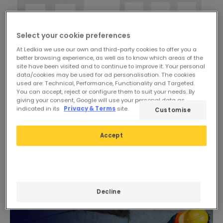
Select your cookie preferences
At Ledkia we use our own and third-party cookies to offer you a
better browsing experience, as well as to know which areas of the
site have been visited and to continue to improve it. Your personal
data/cookies may be used for ad personalisation. The cookies
used are: Technical, Performance, Functionality and Targeted.
7,09 €
Voorheen
1,09 €
You can accept, reject or configure them to suit your needs. By
0,70 €
giving your consent, Google will use your personal data as
ADVANCED
indicated in its
Privacy & Terms
site.
Customise
ESSENTIAL
Glazen frame met 2
modulen
PROMO
Accept
Beschikbaar, levering
Frame PC 3 Module voor
binnen 3–4 werkdagen
Classic Schakelaars
Beschikbaar, levering
binnen 3–4 werkdagen
Decline