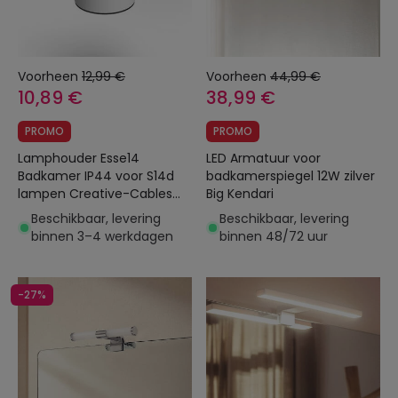
Voorheen
12,99 €
Voorheen
44,99 €
10,89 €
38,99 €
PROMO
PROMO
Lamphouder Esse14
LED Armatuur voor
Badkamer IP44 voor S14d
badkamerspiegel 12W zilver
lampen Creative-Cables
Big Kendari
PLS14DPB
Beschikbaar, levering
Beschikbaar, levering
binnen 3–4 werkdagen
binnen 48/72 uur
-27%