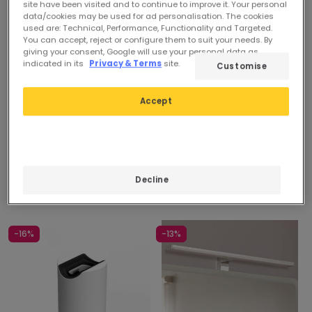
site have been visited and to continue to improve it. Your personal
data/cookies may be used for ad personalisation. The cookies
used are: Technical, Performance, Functionality and Targeted.
You can accept, reject or configure them to suit your needs. By
giving your consent, Google will use your personal data as
16,09 €
Voorheen
30,99 €
indicated in its
Privacy & Terms
site.
Customise
17,09 €
Armatuur voor Badkamer
Accept
Spiegel 5W Zilver Carl
PROMO
Beschikbaar, levering
LED Armatuur Filipinas 3W
binnen 48/72 uur
Aluminium voor Badkamer
Spiegel
Beschikbaar, levering
Decline
binnen 4–5 werkdagen
-16%
-13%