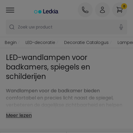
0
Zoek uw product
Begin
LED-decoratie
Decoratie Catalogus
Lampe
LED-wandlampen voor
badkamers, spiegels en
schilderijen
Wandlampen voor de badkamer bieden
comfortabel en precies licht naast de spiegel,
verbeteren de dagelijkse zichtbaarheid en helpen
een functionelere ruimte te creëren.
Meer lezen