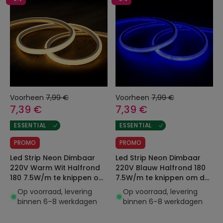
Voorheen
7,99 €
Voorheen
7,99 €
7,39 €
7,39 €
ESSENTIAL
ESSENTIAL
PROMO
PROMO
Led Strip Neon Dimbaar
Led Strip Neon Dimbaar
220V Warm Wit Halfrond
220V Blauw Halfrond 180
180 7.5W/m te knippen om
7.5W/m te knippen om de
de 100cm IP67 Op maat
100cm IP67 Op maat
Op voorraad, levering
Op voorraad, levering
binnen 6–8 werkdagen
binnen 6–8 werkdagen