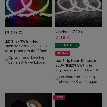
16,09 €
Voorheen
7,99 €
7,39 €
LED Strip 9W/m Neón
ESSENTIAL
Dimbaar 220V RGB SFLEX8
te knippen om de 100cm
PROMO
IP65
Op voorraad, levering
Led Strip Neon Dimbaar
binnen 6–8 werkdagen
220V SFLEX8 8W/m te
knippen om de 100cm IP65
Op maat
Op voorraad, levering
binnen 6–8 werkdagen
-59%