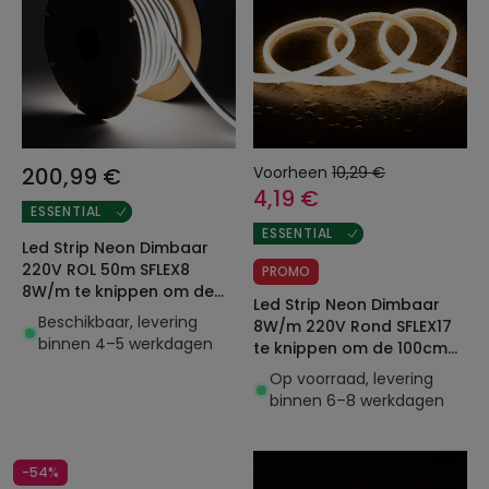
200,99 €
Voorheen
10,29 €
4,19 €
ESSENTIAL
ESSENTIAL
Led Strip Neon Dimbaar
220V ROL 50m SFLEX8
PROMO
8W/m te knippen om de
Led Strip Neon Dimbaar
100cm IP65
Beschikbaar, levering
8W/m 220V Rond SFLEX17
binnen 4–5 werkdagen
te knippen om de 100cm
IP65 Op maat
Op voorraad, levering
binnen 6–8 werkdagen
-54%