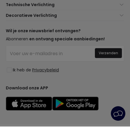
Technische Verlichting
Klantenservice
Noviteiten verlichting
Decoratieve Verlichting
Verzendmethoden
Merken
Noviteiten Lampen
Betaalmethoden
Soorten Lampvoeten
Trends
Wil je onze nieuwsbrief ontvangen?
Bent u een Professional?
LED Besparingscalculator
Premium Decoratiemerken
Abonneren
en ontvang speciale aanbiedingen!
Professionele Pakketten
Begrotingen
Nieuwe Decoraties
Ethisch Kanaal
Bedrijfsverlichting
Verzenden
Ruimtes
Veelgestelde Vragen (FAQ)
Uitverkoop OutLED
Stijlen
Word Lid van Ons
Ik heb de
Privacybeleid
Collecties
Inloggen
LoveYouGreen
Download onze APP