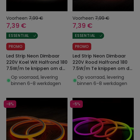
Voorheen
7,99 €
Voorheen
7,99 €
7,39 €
7,39 €
ESSENTIAL
ESSENTIAL
PROMO
PROMO
Led Strip Neon Dimbaar
Led Strip Neon Dimbaar
220V Koel Wit Halfrond 180
220V Rood Halfrond 180
7.5W/m te knippen om de
7.5W/m Te knippen om de
100cm IP67 Op maat
100cm IP67 Op maat
Op voorraad, levering
Op voorraad, levering
binnen 6–8 werkdagen
binnen 6–8 werkdagen
-8%
-5%