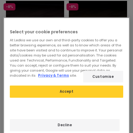
-8%
-8%
Select your cookie preferences
At Ledkia we use our own and third-party cookies to offer you a
better browsing experience, as well as to know which areas of the
site have been visited and to continue to improve it. Your personal
data/cookies may be used for ad personalisation. The cookies
used are: Technical, Performance, Functionality and Targeted.
Voorheen
7,99 €
Voorheen
7,99 €
You can accept, reject or configure them to suit your needs. By
giving your consent, Google will use your personal data as
7,39 €
7,39 €
indicated in its
Privacy & Terms
site.
Customise
ESSENTIAL
ESSENTIAL
Accept
PROMO
PROMO
Led Strip Neon Dimbaar
Led Strip Neon Dimbaar
220V Neutraal Wit
220V Oranje Halfrond 180
Halfrond 180 7.5W/m te
7.5W/m te knippen om de
knippen om de 100cm IP67
100cm IP67 Op maat
Op voorraad, levering
Op voorraad, levering
Op maat
Decline
binnen 6–8 werkdagen
binnen 6–8 werkdagen