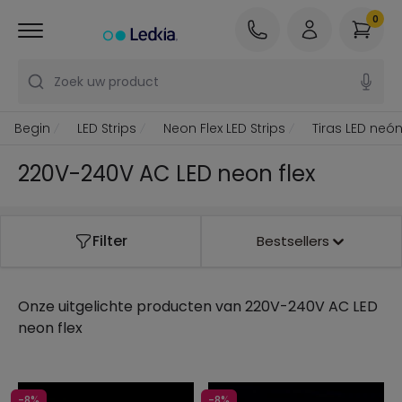
0
Zoek uw product
Begin
LED Strips
Neon Flex LED Strips
Tiras LED neó
220V-240V AC LED neon flex
Filter
Bestsellers
Onze uitgelichte producten van
220V-240V AC LED
neon flex
-8%
-8%