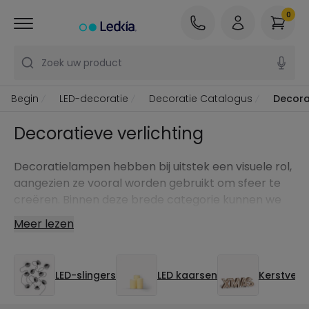
0
Zoek uw product
Begin
LED-decoratie
Decoratie Catalogus
Decorat
Decoratieve verlichting
Decoratielampen hebben bij uitstek een visuele rol,
aangezien ze vooral worden gebruikt om sfeer te
creëren. Binnen deze brede categorie kunnen we
de guirlandes of LED-kaarsen uitlichten.
Meer lezen
Hoewel ze in de meeste gevallen gebruikt worden
om een ruimte permanent mee te versieren, zijn de
meest voorkomende decoratieve lichten
LED-slingers
LED kaarsen
Kerstverli
gekoppeld aan bepaalde feestdagen en speciale
datums zoals kerst of verjaardagen.