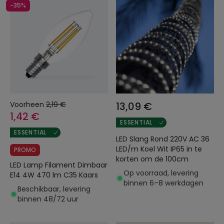
-35%
Voorheen
2,19 €
13,09 €
1,42 €
ESSENTIAL
ESSENTIAL
LED Slang Rond 220V AC 36
LED/m Koel Wit IP65 in te
PROMO
korten om de 100cm
LED Lamp Filament Dimbaar
Op voorraad, levering
E14 4W 470 lm C35 Kaars
binnen 6–8 werkdagen
Beschikbaar, levering
binnen 48/72 uur