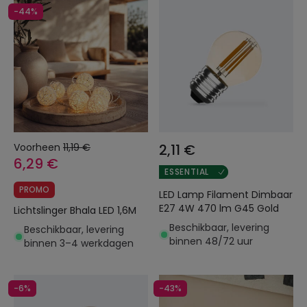
-44%
Voorheen
11,19 €
2,11 €
6,29 €
ESSENTIAL
PROMO
LED Lamp Filament Dimbaar
E27 4W 470 lm G45 Gold
Lichtslinger Bhala LED 1,6M
Beschikbaar, levering
Beschikbaar, levering
binnen 48/72 uur
binnen 3–4 werkdagen
-6%
-43%