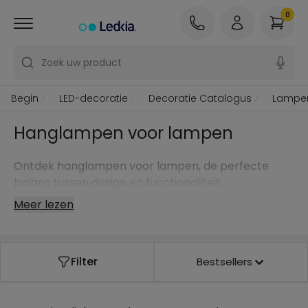
0
Zoek uw product
Begin
LED-decoratie
Decoratie Catalogus
Lampe
Hanglampen voor lampen
Ontdek hanglampen voor lampen, de perfecte
balans tussen design en functionaliteit.
Meer lezen
Filter
Bestsellers