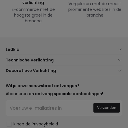
verlichting
Vergeleken met de meest
E-commerce met de
prominente websites in de
hoogste groei in de
branche
branche
Ledkia
Over Ons
Technische Verlichting
Klantenservice
Noviteiten verlichting
Decoratieve Verlichting
Verzendmethoden
Merken
Noviteiten Lampen
Betaalmethoden
Soorten Lampvoeten
Trends
Wil je onze nieuwsbrief ontvangen?
Bent u een Professional?
LED Besparingscalculator
Premium Decoratiemerken
Abonneren
en ontvang speciale aanbiedingen!
Veelgestelde Vragen (FAQ)
Begrotingen
Nieuwe Decoraties
Inloggen
Bedrijfsverlichting
Verzenden
Ruimtes
Uitverkoop OutLED
Stijlen
Ik heb de
Privacybeleid
Collecties