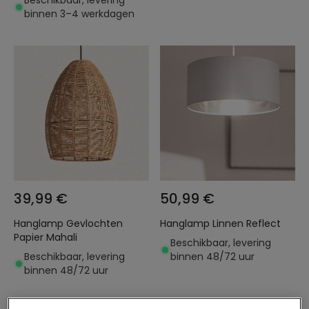
Beschikbaar, levering
binnen 3–4 werkdagen
39,99 €
50,99 €
Hanglamp Gevlochten
Hanglamp Linnen Reflect
Papier Mahali
Beschikbaar, levering
Beschikbaar, levering
binnen 48/72 uur
binnen 48/72 uur