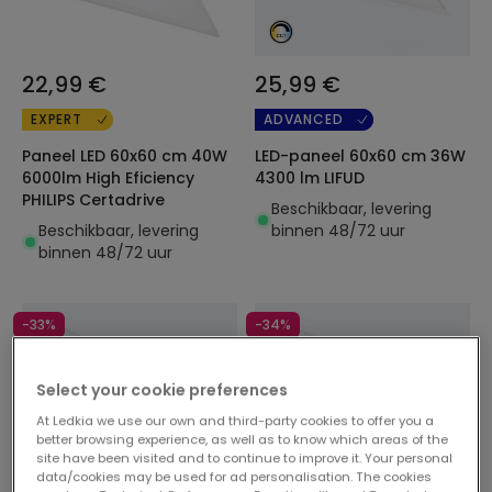
22,99 €
25,99 €
EXPERT
ADVANCED
Paneel LED 60x60 cm 40W
LED-paneel 60x60 cm 36W
6000lm High Eficiency
4300 lm LIFUD
PHILIPS Certadrive
Beschikbaar, levering
Beschikbaar, levering
binnen 48/72 uur
binnen 48/72 uur
-33%
-34%
Select your cookie preferences
At Ledkia we use our own and third-party cookies to offer you a
better browsing experience, as well as to know which areas of the
site have been visited and to continue to improve it. Your personal
data/cookies may be used for ad personalisation. The cookies