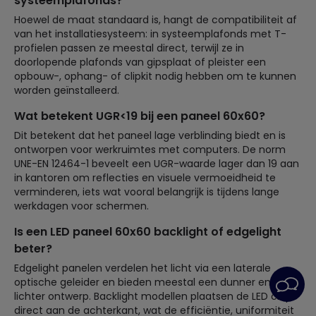
systeemplafonds?
Hoewel de maat standaard is, hangt de compatibiliteit af
van het installatiesysteem: in systeemplafonds met T-
profielen passen ze meestal direct, terwijl ze in
doorlopende plafonds van gipsplaat of pleister een
opbouw-, ophang- of clipkit nodig hebben om te kunnen
worden geïnstalleerd.
Wat betekent UGR<19 bij een paneel 60x60?
Dit betekent dat het paneel lage verblinding biedt en is
ontworpen voor werkruimtes met computers. De norm
UNE-EN 12464-1 beveelt een UGR-waarde lager dan 19 aan
in kantoren om reflecties en visuele vermoeidheid te
verminderen, iets wat vooral belangrijk is tijdens lange
werkdagen voor schermen.
Is een LED paneel 60x60 backlight of edgelight
beter?
Edgelight panelen verdelen het licht via een laterale
optische geleider en bieden meestal een dunner en
lichter ontwerp. Backlight modellen plaatsen de LED chips
direct aan de achterkant, wat de efficiëntie, uniformiteit