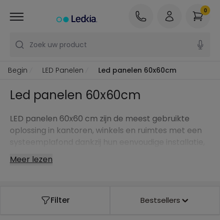
0
Zoek uw product
Begin
LED Panelen
Led panelen 60x60cm
Led panelen 60x60cm
LED panelen 60x60 cm zijn de meest gebruikte
oplossing in kantoren, winkels en ruimtes met een
systeemplafond dankzij hun eenvoudige installatie,
gelijkmatige verlichting en hoge energie-efficiëntie.
Meer lezen
Filter
Bestsellers