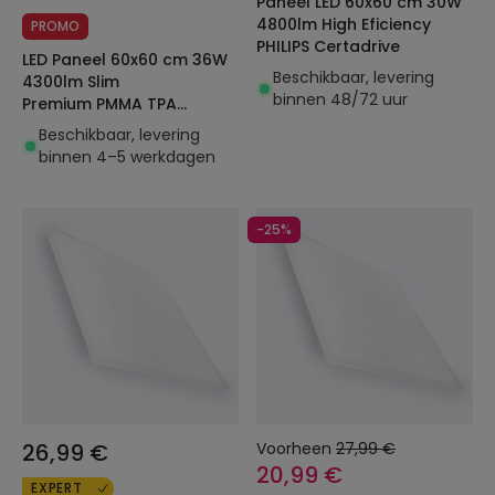
Paneel LED 60x60 cm 30W
4800lm High Eficiency
PROMO
PHILIPS Certadrive
LED Paneel 60x60 cm 36W
Beschikbaar, levering
4300lm Slim
binnen 48/72 uur
Premium PMMA TPA
Driver Philips Certadrive
Beschikbaar, levering
binnen 4–5 werkdagen
-25%
26,99 €
Voorheen
27,99 €
20,99 €
EXPERT