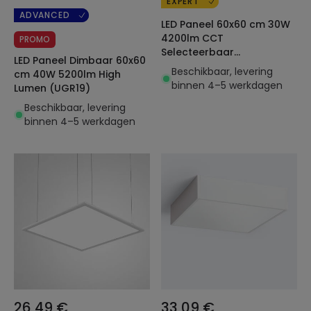
EXPERT
ADVANCED
LED Paneel 60x60 cm 30W
4200lm CCT
PROMO
Selecteerbaar
LED Paneel Dimbaar 60x60
VisualConfort PHILIPS
Beschikbaar, levering
cm 40W 5200lm High
Certadrive
binnen 4–5 werkdagen
Lumen (UGR19)
Beschikbaar, levering
binnen 4–5 werkdagen
26,49 €
33,09 €