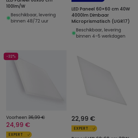
LED Paneel 60x60 cm
100lm/W
LED Paneel 60×60 cm 40W
Beschikbaar, levering
4000lm Dimbaar
binnen 48/72 uur
Microprismatisch (UGR17)
Beschikbaar, levering
binnen 4–5 werkdagen
-32%
Voorheen
36,99 €
22,99 €
24,99 €
EXPERT
EXPERT