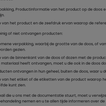
akking, Productinformatie van het product op de doos en 
ijn.
 van het product en de zeefdruk ervan waarop de referent
inig of niet ontvangen producten:
emene verpakking, waarbij de grootte van de doos, of van
orden gezien.
o van de binnenkant van de doos of dozen met de producte
 materiaal heeft ontvangen, moet u die ook in de doos do
ucten ontvangen in hun geheel, buiten de doos, waar u du
 van het etiket of de etiketten van de product waarop he
lfde kunt zien.
mail die u ons met de documentatie stuurt, moet u verwij
behandeling nemen en u te allen tijde informeren over de 