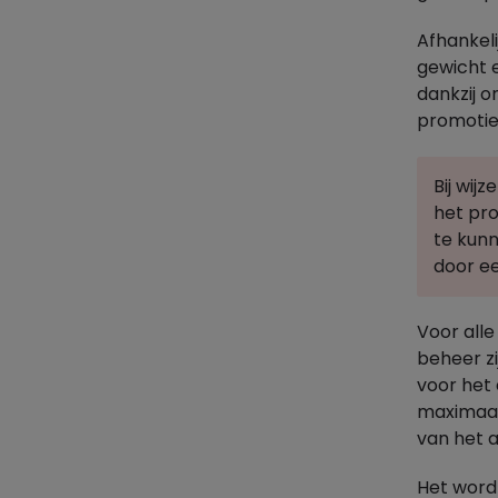
Afhankeli
gewicht e
dankzij o
promotie
Bij wij
het pr
te kun
door ee
Voor alle
beheer zi
voor het 
maximaal
van het a
Het wordt