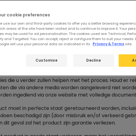
redenen van gezondheids- en hygiënebescherming is het 
our cookie preferences
onlijke beschermingsmiddelen (PBM's) te ruilen, te retou
erming van het product is geopend.
e use our own and third-party cookies to offer you a better browsing experienc
ch areas of the site have been visited and to continue to improve it. Your per
e producten die geruild of geretourneerd moeten worden,
es may be used for ad personalisation. The cookies used are: Technical, Perf
ty and Targeted. You can accept, reject or configure them to suit your needs. 
urzendingen van PBM's zijn voor rekening van de klant.
ogle will use your personal data as indicated in its
Privacy & Terms
site.
Customise
Decline
A
EN RETOURZENDING GELDEN DE VOLGENDE VOOR
 aanvragen van een retourzending dient u een retour aan
ties die u verder zullen helpen met het proces. Houd er 
en die via andere media worden aangeleverd niet worden
orden ingediend via onze website met volledige documen
ct moet in perfecte staat geretourneerd worden, inclusi
doen beschadigd zijn (door misbruik en/of verkeerd gebru
n dit geval zal het product zijn garantie verliezen.