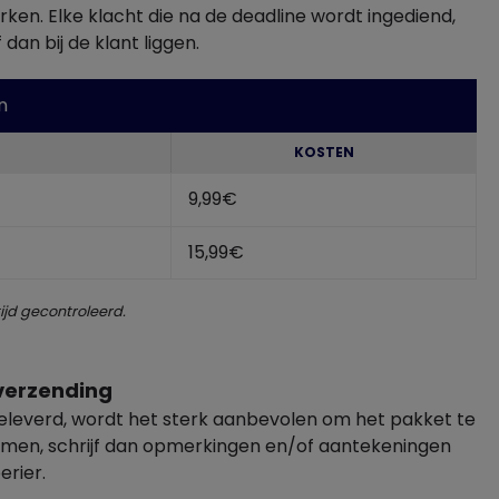
ken. Elke klacht die na de deadline wordt ingediend,
an bij de klant liggen.
n
KOSTEN
9,99€
15,99€
jd gecontroleerd.
 verzending
leverd, wordt het sterk aanbevolen om het pakket te
nemen, schrijf dan opmerkingen en/of aantekeningen
erier.