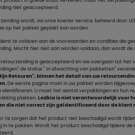
 product in goede staat verkeren, maar het verpakkingsm
nding niet geaccepteerd.
zending wordt, via onze koerier service, beheerd door LE
die op het pakket geplakt kan worden.
 dient te voldoen aan de voorwaarden en condities die ge
nding. Mocht hier niet aan worden voldaan, dan wordt de
retourzending is geaccepteerd en we overgaan tot het ve
ndingen" de status " In afwachting van pakketten" veran
Mijn Retouren", binnen het detail van uw retourzendi
en.
De eerste pagina moet in uw pakket worden bijgevoeg
e identificeren. U moet het aantal verpakkingen en hun
pakking plakken.
Ledkia is niet verantwoordelijk voor h
n die niet correct zijn geïdentificeerd door de klan
 te zorgen dat het product niet beschadigd wordt tijdens
g in te pakken. Wordt het product beschadigd tijdens de 
eerd.