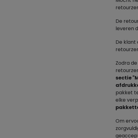
Mocht het
retourze
De retour
leveren 
De klant
retourze
Zodra de 
retourze
sectie "
afdrukk
pakket t
elke ver
pakkette
Om ervoor
zorgvuldi
geaccept