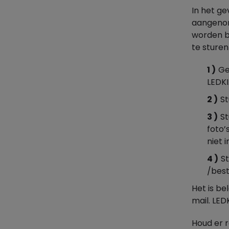
In het ge
aangenom
worden bi
te sture
Ge
LEDKI
St
St
foto’
niet 
S
/best
Het is b
mail. LE
Houd er 