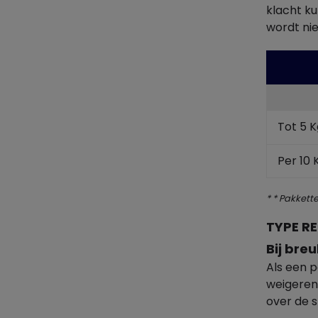
klacht ku
wordt nie
Tot 5 K
Per 10 
* * Pakket
TYPE R
Bij bre
Als een 
weigeren
over de 