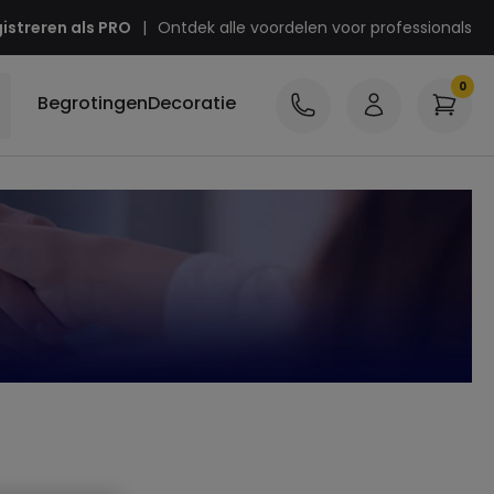
istreren als PRO
|
Ontdek alle voordelen voor professionals
Begrotingen
Decoratie