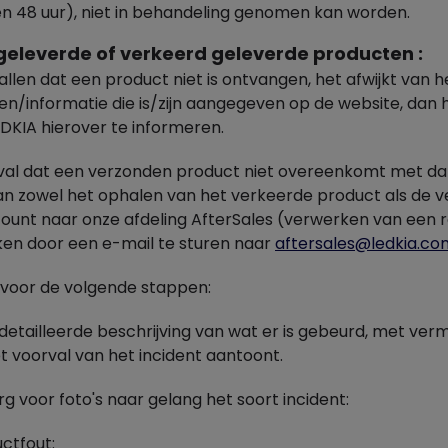
en 48 uur), niet in behandeling genomen kan worden.
t geleverde of verkeerd geleverde producten :
allen dat een product niet is ontvangen, het afwijkt van h
/informatie die is/zijn aangegeven op de website, dan h
EDKIA hierover te informeren.
eval dat een verzonden product niet overeenkomt met dat
n zowel het ophalen van het verkeerde product als de ve
count naar onze afdeling AfterSales (verwerken van een 
ken door een e-mail te sturen naar
aftersales@ledkia.co
r voor de volgende stappen:
etailleerde beschrijving van wat er is gebeurd, met verm
t voorval van het incident aantoont.
g voor foto's naar gelang het soort incident:
ctfout: