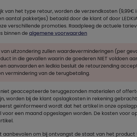
jk van het type retour, worden de verzendkosten (9,99€ i
n aantal pakketjes) betaald door de klant of door LEDKIA
nze verschillende promoties. Raadpleeg de actuele tarie
s binnen de
algemene voorwaarden
ze van uitzondering zullen waardeverminderingen (per g
oduct in die gevallen waarin de goederen NIET voldoen 
nen aanvaarden en ledkia besluit de retourzending acc
n vermindering van de terugbetaling.
 niet geaccepteerde teruggezonden materialen of offerte
jn, worden bij de klant opslagkosten in rekening gebrac
eerst geïnformeerd wordt dat het artikel in onze opslagp
 voor een maand opgeslagen worden. De kosten voor ops
rtikel.
 aanbevolen om bij ontvangst de staat van het product te