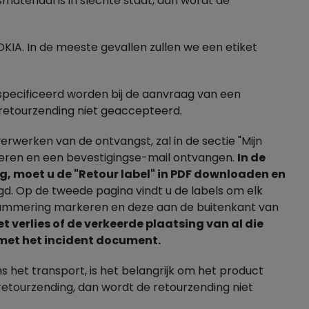
ateriaal is in slechte staat, dan wordt de
DKIA. In de meeste gevallen zullen we een etiket
specificeerd worden bij de aanvraag van een
 retourzending niet geaccepteerd.
rwerken van de ontvangst, zal in de sectie "Mijn
deren en een bevestigingse-mail ontvangen.
In de
ng, moet u de "Retour label" in PDF downloaden en
d. Op de tweede pagina vindt u de labels om elk
 nummering markeren en deze aan de buitenkant van
et verlies of de verkeerde plaatsing van al die
t met het incident document.
 het transport, is het belangrijk om het product
retourzending, dan wordt de retourzending niet