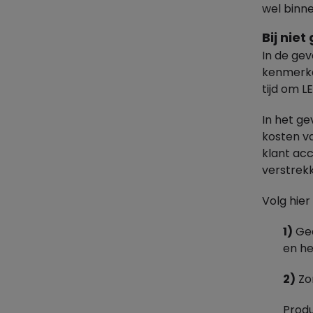
wel binn
Bij nie
In de gev
kenmerken
tijd om L
In het g
kosten va
klant ac
verstrek
Volg hie
1)
Ged
en he
2)
Zor
Produ