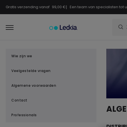
Gratis verzending vanaf
99,00
€
|
Een team van specialisten tot 
Wie zijn we
Veelgestelde vragen
Algemene voorwaarden
Contact
ALG
Professionals
DISTRIB