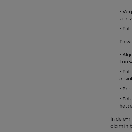
Verp
zien z
Foto
Te we
Alg
kan w
Fot
opvul
Prod
Foto
hetze
In de e-
claim in 