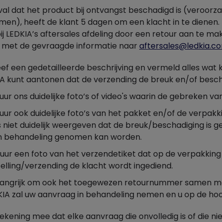
val dat het product bij ontvangst beschadigd is (veroorza
en), heeft de klant 5 dagen om een klacht in te dienen.
j LEDKIA’s aftersales afdeling door een retour aan te m
n met de gevraagde informatie naar
aftersales@ledkia.c
ef een gedetailleerde beschrijving en vermeld alles wat k
A kunt aantonen dat de verzending de breuk en/of besch
uur ons duidelijke foto’s of video's waarin de gebreken va
uur ook duidelijke foto’s van het pakket en/of de verpakk
s niet duidelijk weergeven dat de breuk/beschadiging is g
in behandeling genomen kan worden.
tuur een foto van het verzendetiket dat op de verpakking
elling/verzending de klacht wordt ingediend.
elangrijk om ook het toegewezen retournummer samen met
DKIA zal uw aanvraag in behandeling nemen en u op de ho
rekening mee dat elke aanvraag die onvolledig is of die