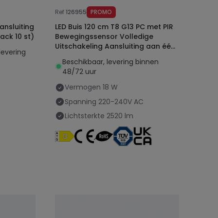
Ref
126955
PROMO
ansluiting
LED Buis 120 cm T8 G13 PC met PIR
ack 10 st)
Bewegingssensor Volledige
Uitschakeling Aansluiting aan één
levering
Zijde 18W 140lm/W
Beschikbaar, levering binnen
48/72 uur
Vermogen
18 W
C
Spanning
220-240V AC
Lichtsterkte
2520 lm