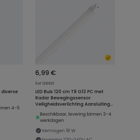
6,99 €
Ref
126931
 diverse
LED Buis 120 cm T8 G13 PC met
Radar Bewegingssensor
Veiligheidsverlichting Aansluiting
innen 4–5
aan één Zijde 18W 140lm/W
Beschikbaar, levering binnen 3–4
werkdagen
Vermogen
18 W
C
Spanning
220-240V AC