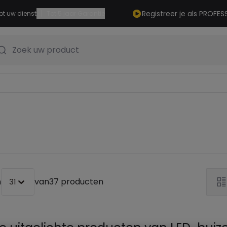
|
Registreer je als PROFES
ot uw dienst
Tot 5 jaar Garantie
Zoek uw product
n
van
37 producten
31