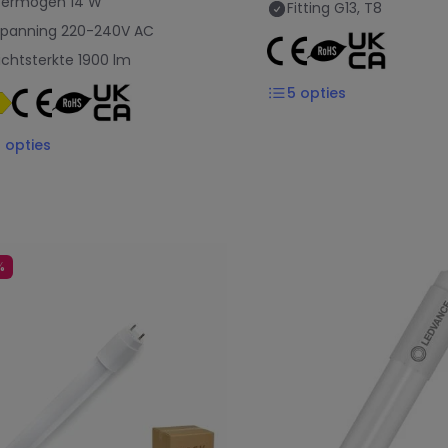
Vermogen
14 W
Fitting
G13, T8
Spanning
220-240V AC
ichtsterkte
1900 lm
5
opties
2
opties
%