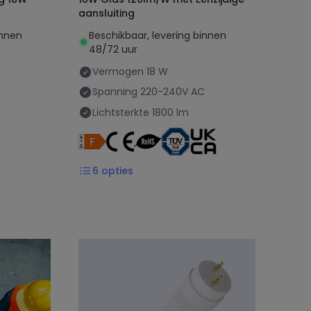
aansluiting
innen
Beschikbaar, levering binnen
48/72 uur
Vermogen
18 W
C
Spanning
220-240V AC
Lichtsterkte
1800 lm
6
opties