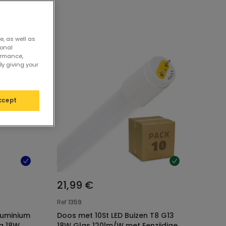
en 120cm
e, as well as
sonal
ormance,
By giving your
ccept
21,99 €
Ref
1359
luminium
Doos met 10St LED Buizen T8 G13
ng 18W
18W Glas 120lm/W met Eenzijdige