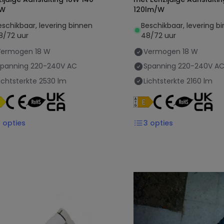
/W
120lm/W
eschikbaar, levering binnen
Beschikbaar, levering b
8/72 uur
48/72 uur
Vermogen
18 W
Vermogen
18 W
Spanning
220-240V AC
Spanning
220-240V A
ichtsterkte
2530 lm
Lichtsterkte
2160 lm
3
opties
3
opties