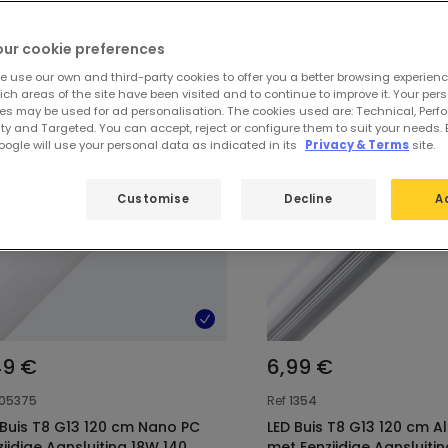
e uitgelichte producten van
LED-buiz
our cookie preferences
e use our own and third-party cookies to offer you a better browsing experienc
ch areas of the site have been visited and to continue to improve it. Your per
es may be used for ad personalisation. The cookies used are: Technical, Perf
ty and Targeted. You can accept, reject or configure them to suit your needs. 
ogle will use your personal data as indicated in its
Privacy & Terms
site.
Customise
Decline
A
49 €
6,99 €
105375
Ref
1354
3 120 cm Nano PC
LED Buis T8 G13 120 cm A
zijdige Aansluiting 18W 140
met Eenzijdige Aansluiti