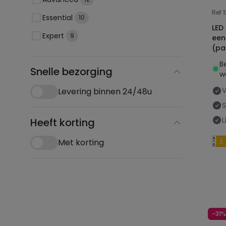
Ref
Essential
10
LED T8 Bui
Expert
9
een
(pa
B
Snelle bezorging
w
Levering binnen 24/48u
L
Heeft korting
Met korting
-31%