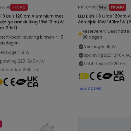
122366
PROMO
Ref
117490
New
PROMO
s 120 cm Aluminium met
LED Buis T8 Glas 120cm A
zijdige aansluiting 18W 12lm/W
één zijde 18W 140lm/W (P
ck 30st)
Reserveren: Geschatte 
eschikbaar, levering binnen 4–5
90 dagen
erkdagen
Vermogen
18 W
Vermogen
18 W
Spanning
220-240V A
Spanning
220-240V AC
Lichtsterkte
2520 lm
ichtsterkte
2160 lm
3
opties