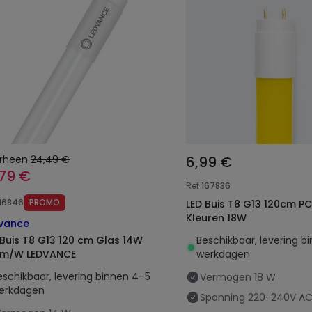
rheen
24,49 €
6,99 €
,79 €
Ref
167836
116846
PROMO
LED Buis T8 G13 120cm PC
Kleuren 18W
vance
 Buis T8 G13 120 cm Glas 14W
Beschikbaar, levering b
lm/W LEDVANCE
werkdagen
eschikbaar, levering binnen 4–5
Vermogen
18 W
erkdagen
Spanning
220-240V A