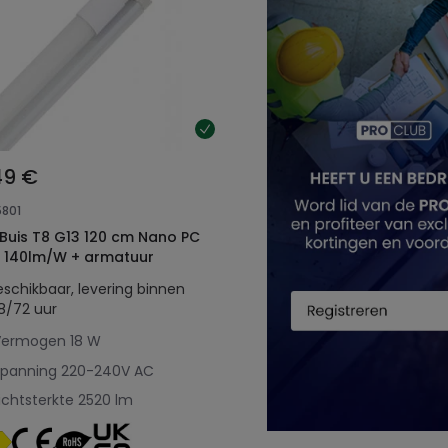
49 €
5801
3 120 cm Nano PC
 140lm/W + armatuur
eschikbaar, levering binnen
8/72 uur
Vermogen
18 W
Spanning
220-240V AC
ichtsterkte
2520 lm