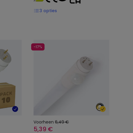
3
opties
-17%
Voorheen
6,49 €
5,39 €