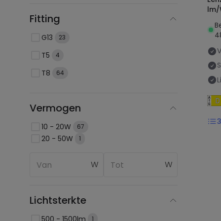
lm
Fitting
B
4
G13
23
T5
4
T8
64
L
Vermogen
10 - 20W
67
20 - 50W
1
W
W
Lichtsterkte
500 - 1500lm
1