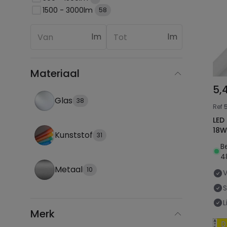
1500 - 3000lm
58
lm
lm
Materiaal
5,
Glas
38
Ref
LED Buis T8 G1
18W
Kunststof
31
B
4
Metaal
10
L
Merk