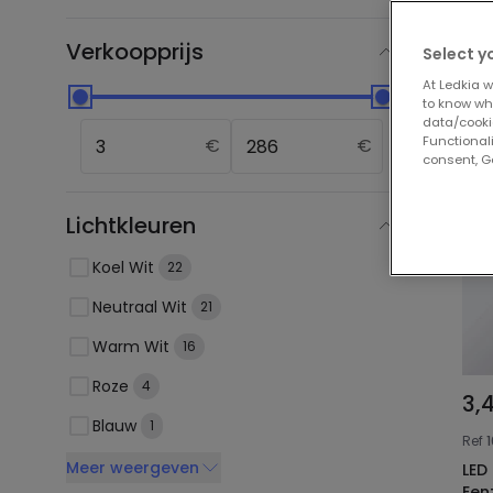
Onz
Verkoopprijs
Select y
At Ledkia w
to know whi
data/cooki
Functionali
€
€
consent, Go
Lichtkleuren
Koel Wit
22
Neutraal Wit
21
Warm Wit
16
Roze
4
3,
Blauw
1
Ref
Meer weergeven
LED Buis T8 G1
Een