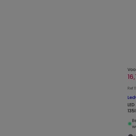
Voo
16
Ref
Led
LED
135
B
w