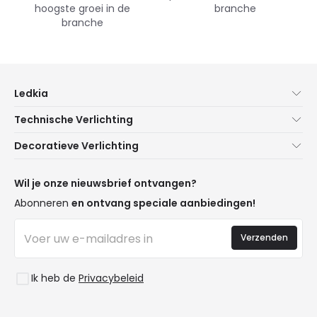
hoogste groei in de
branche
branche
Ledkia
Over Ons
Technische Verlichting
Klantenservice
Noviteiten verlichting
Decoratieve Verlichting
Verzendmethoden
Merken
Noviteiten Lampen
Betaalmethoden
Soorten Lampvoeten
Trends
Wil je onze nieuwsbrief ontvangen?
Bent u een Professional?
LED Besparingscalculator
Premium Decoratiemerken
Abonneren
en ontvang speciale aanbiedingen!
Veelgestelde Vragen (FAQ)
Begrotingen
Nieuwe Decoraties
Inloggen
Bedrijfsverlichting
Verzenden
Ruimtes
Uitverkoop OutLED
Stijlen
Ik heb de
Privacybeleid
Collecties
LoveYouGreen