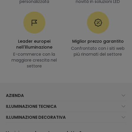
personalizzata
novità in soluzioni LED
Leader europei
Miglior prezzo garantito
nell'illuminazione
Confrontato con i siti web
E-commerce con la
più rinomati del settore
maggiore crescita nel
settore
AZIENDA
Chi Siamo?
ILLUMINAZIONE TECNICA
Assistenza Clienti
Novità illuminazione
ILLUMINAZIONE DECORATIVA
Metodi di spedizione
I migliori brand
Novità lampade
Metodi di Pagamento
Tipologia di Attacchi
Tendenze