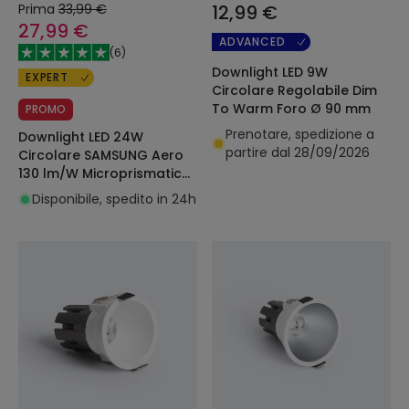
Prima
33,99 €
12,99 €
27,99 €
ADVANCED
(
6
)
Downlight LED 9W
EXPERT
Circolare Regolabile Dim
To Warm Foro Ø 90 mm
PROMO
Prenotare, spedizione a
Downlight LED 24W
partire dal 28/09/2026
Circolare SAMSUNG Aero
130 lm/W Microprismatico
4000K LIFUD Foro Ø 200
Disponibile, spedito in 24h
mm