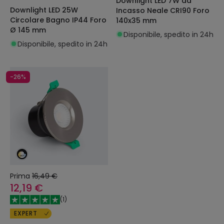
Downlight LED 7W da
Downlight LED 25W
Incasso Neale CRI90 Foro
Circolare Bagno IP44 Foro
140x35 mm
Ø 145 mm
Disponibile, spedito in 24h
Disponibile, spedito in 24h
-26%
Prima
16,49 €
12,19 €
(
1
)
EXPERT