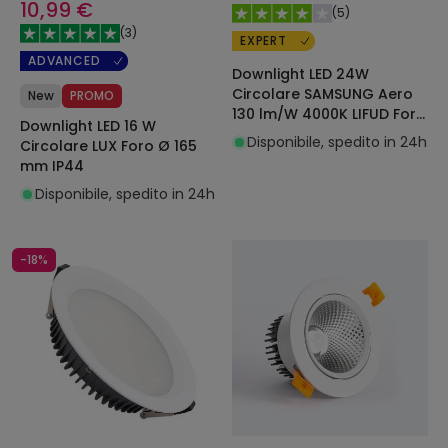
10,99 €
(
5
)
(
3
)
EXPERT
ADVANCED
Downlight LED 24W
Circolare SAMSUNG Aero
New
PROMO
130 lm/W 4000K LIFUD Foro
Downlight LED 16 W
Ø 200 mm
Disponibile, spedito in 24h
Circolare LUX Foro Ø 165
mm IP44
Disponibile, spedito in 24h
-18%