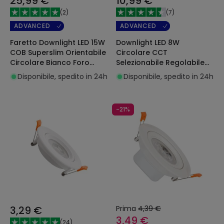
25,99 €
10,99 €
(
2
)
(
7
)
ADVANCED
ADVANCED
Faretto Downlight LED 15W
Downlight LED 8W
COB Superslim Orientabile
Circolare CCT
Circolare Bianco Foro
Selezionabile Regolabile
Ø100mm No Flicker LIFUD
Bagno IP65 Foro Ø 70 mm
Disponibile, spedito in 24h
Disponibile, spedito in 24h
-21%
3,29 €
Prima
4,39 €
3,49 €
(
24
)