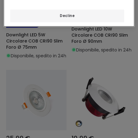
13,99 €
21,99 €
Decline
(
2
)
ADVANCED
ADVANCED
Downlight LED 10W
Downlight LED 5W
Circolare COB CRI90 Slim
Circolare COB CRI90 Slim
Foro Ø 90mm
Foro Ø 75mm
Disponibile, spedito in 24h
Disponibile, spedito in 24h