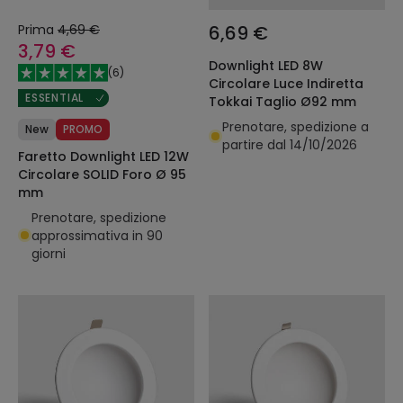
Prima
4,69 €
6,69 €
3,79 €
Downlight LED 8W
(
6
)
Circolare Luce Indiretta
ESSENTIAL
Tokkai Taglio Ø92 mm
Prenotare, spedizione a
New
PROMO
partire dal 14/10/2026
Faretto Downlight LED 12W
Circolare SOLID Foro Ø 95
mm
Prenotare, spedizione
approssimativa in 90
giorni