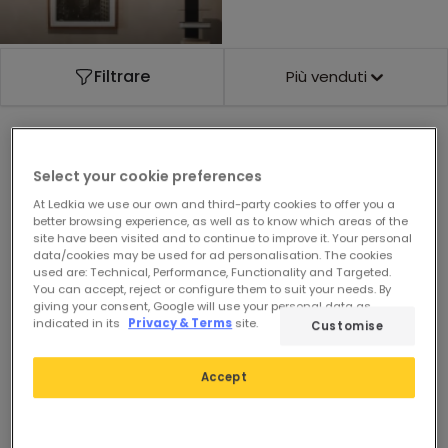
Filtrare
Più venduti
I nostri prodotti in primo piano da
Lampade da
tavolo industriali
Select your cookie preferences
At Ledkia we use our own and third-party cookies to offer you a
better browsing experience, as well as to know which areas of the
site have been visited and to continue to improve it. Your personal
-11%
-25%
data/cookies may be used for ad personalisation. The cookies
used are: Technical, Performance, Functionality and Targeted.
You can accept, reject or configure them to suit your needs. By
giving your consent, Google will use your personal data as
indicated in its
Privacy & Terms
site.
Customise
Accept