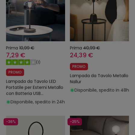
Prima
10,99 €
Prima
40,99 €
7,29 €
24,39 €
(
1
)
PROMO
PROMO
Lampada da Tavolo Metallo
Lampada da Tavolo LED
Nallur
Portatile per Esterni Metallo
Disponibile, spedito in 48h
con Batteria USB
Ricaricabile Lendora Smoke
Disponibile, spedito in 24h
-36%
-25%