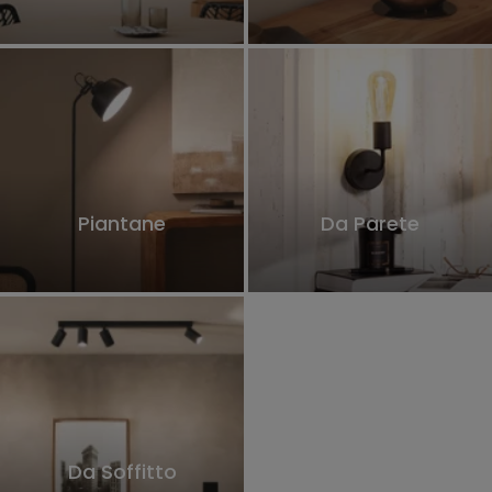
Piantane
Da Parete
Da Soffitto