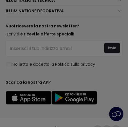
ILLUMINAZIONE TECNICA
Assistenza Clienti
Novità illuminazione
ILLUMINAZIONE DECORATIVA
Metodi di spedizione
I migliori brand
Novità lampade
Metodi di Pagamento
Tipologia di Attacchi
Tendenze
Vuoi ricevere la nostra newsletter?
Sei un Professionista?
Calcolatrice LED
I migliori brand
Iscriviti
e ricevi le offerte speciali!
Domande frequenti
Preventivi
Nuove Decorazioni
Accedi
Illuminazione per aziende
Invia
Spazi
Saldi OutLED
Stili
Ho letto e accetto la
Politica sulla privacy
Collezioni
LoveYouGreen
Scarica la nostra APP