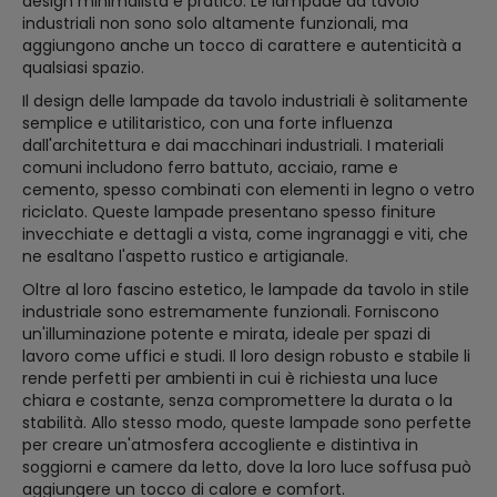
design minimalista e pratico. Le lampade da tavolo
industriali non sono solo altamente funzionali, ma
aggiungono anche un tocco di carattere e autenticità a
qualsiasi spazio.
Il design delle lampade da tavolo industriali è solitamente
semplice e utilitaristico, con una forte influenza
dall'architettura e dai macchinari industriali. I materiali
comuni includono ferro battuto, acciaio, rame e
cemento, spesso combinati con elementi in legno o vetro
riciclato. Queste lampade presentano spesso finiture
invecchiate e dettagli a vista, come ingranaggi e viti, che
ne esaltano l'aspetto rustico e artigianale.
Oltre al loro fascino estetico, le lampade da tavolo in stile
industriale sono estremamente funzionali. Forniscono
un'illuminazione potente e mirata, ideale per spazi di
lavoro come uffici e studi. Il loro design robusto e stabile li
rende perfetti per ambienti in cui è richiesta una luce
chiara e costante, senza compromettere la durata o la
stabilità. Allo stesso modo, queste lampade sono perfette
per creare un'atmosfera accogliente e distintiva in
soggiorni e camere da letto, dove la loro luce soffusa può
aggiungere un tocco di calore e comfort.