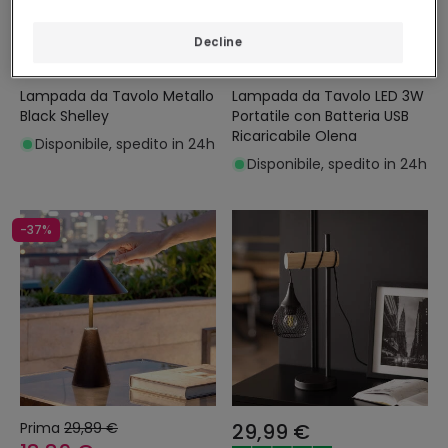
Prima
43,99 €
Prima
21,99 €
38,99 €
16,59 €
Decline
PROMO
PROMO
Lampada da Tavolo Metallo
Lampada da Tavolo LED 3W
Black Shelley
Portatile con Batteria USB
Ricaricabile Olena
Disponibile, spedito in 24h
Disponibile, spedito in 24h
-37%
Prima
29,89 €
29,99 €