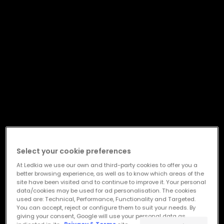
Select your cookie preferences
At Ledkia we use our own and third-party cookies to offer you a
better browsing experience, as well as to know which areas of the
site have been visited and to continue to improve it. Your personal
data/cookies may be used for ad personalisation. The cookies
used are: Technical, Performance, Functionality and Targeted.
You can accept, reject or configure them to suit your needs. By
giving your consent, Google will use your personal data as