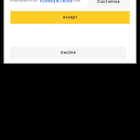
indicated in its
Privacy & Terms
site.
Customise
Accept
Decline