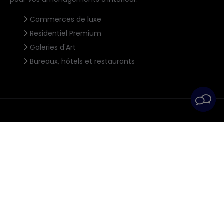
Commerces de luxe
Residentiel Premium
Galeries d'Art
Bureaux, hôtels et restaurants
Éclairage
sans reflets
Grâce à sa solution optique innovante,
Invisible
Architecture permet de contrôler des angles de coupure
extrêmes UGR <3
, sans compromettre le
rendement
élevé
et
l'incroyable polyvalence du produit.
Son design
compact et son système optique révolutionnaire
offrent
une expérience visuelle supérieure,
en éliminant les
reflets indésirables
et en améliorant le confort visuel dans