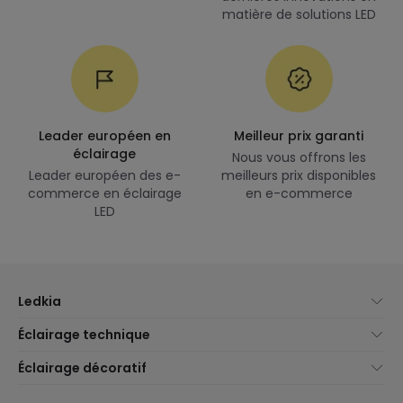
matière de solutions LED
Leader européen en
Meilleur prix garanti
éclairage
Nous vous offrons les
Leader européen des e-
meilleurs prix disponibles
commerce en éclairage
en e-commerce
LED
Ledkia
À propos de nous
Éclairage technique
Service client
Nouveautés éclairage
Éclairage décoratif
Méthodes d'expédition
Marques
Nouveautés Décoration
Méthodes de paiement