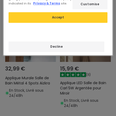
indicated in its
Privacy & Terms
site.
Customise
Accept
Decline
32,99 €
15,99 €
(
11
)
Applique Murale Salle de
Applique LED Salle de Bain
Bain Métal 4 Spots Aizkra
Carl 5W Argentée pour
En Stock, Livré sous
Miroir
24/48h
En Stock, Livré sous
24/48h