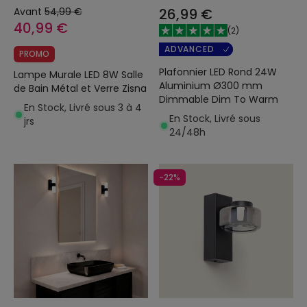
Avant
54,99 €
26,99 €
40,99 €
(
2
)
ADVANCED
PROMO
Plafonnier LED Rond 24W
Lampe Murale LED 8W Salle
Aluminium Ø300 mm
de Bain Métal et Verre Zisna
Dimmable Dim To Warm
En Stock, Livré sous 3 à 4
En Stock, Livré sous
jrs
24/48h
-22%