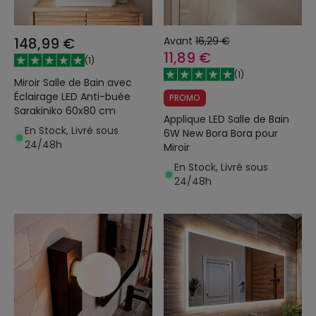
148,99 €
Avant
16,29 €
11,89 €
(
1
)
(
1
)
Miroir Salle de Bain avec
Éclairage LED Anti-buée
PROMO
Sarakiniko 60x80 cm
Applique LED Salle de Bain
En Stock, Livré sous
6W New Bora Bora pour
24/48h
Miroir
En Stock, Livré sous
24/48h