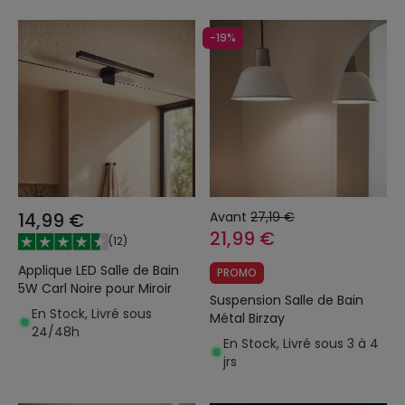
-19%
14,99 €
Avant
27,19 €
21,99 €
(
12
)
Applique LED Salle de Bain
PROMO
5W Carl Noire pour Miroir
Suspension Salle de Bain
En Stock, Livré sous
Métal Birzay
24/48h
En Stock, Livré sous 3 à 4
jrs