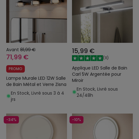
Avant
81,99 €
15,99 €
71,99 €
(
11
)
Applique LED Salle de Bain
PROMO
Carl 5W Argentée pour
Lampe Murale LED 12W Salle
Miroir
de Bain Métal et Verre Zisna
En Stock, Livré sous
En Stock, Livré sous 3 à 4
24/48h
jrs
-34%
-10%