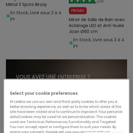
(
2
)
Métal 3 Spots Birzay
PROMO
En Stock, Livré sous 3 à 4
jrs
Miroir de Salle de Bain avec
éclairage LED et Anti-buée
Jizan Ø60 cm
En Stock, Livré sous 3 à 4
jrs
Select your cookie preferences
At Ledkia we use our own and third-party cookies to offer you a
better browsing experience, as well as to know which areas of the
site have been visited and to continue to improve it. Your personal
data/cookies may be used for ad personalisation. The cookies
used are: Technical, Performance, Functionality and Targeted.
You can accept, reject or configure them to suit your needs. By
giving your consent, Google will use your personal data as