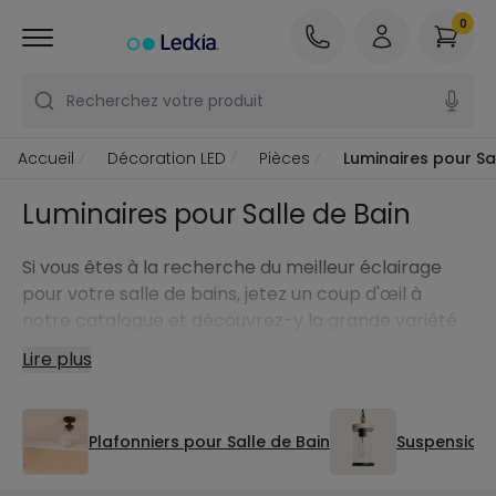
0
Recherchez votre produit
Accueil
Décoration LED
Pièces
Luminaires pour Sa
Luminaires pour Salle de Bain
Si vous êtes à la recherche du meilleur éclairage
pour votre salle de bains, jetez un coup d'œil à
notre catalogue et découvrez-y la grande variété
de modèles d'éclairage de salle de bains: des
Lire plus
plafonniers et downlights classiques aux appliques
murales pratiques, en passant par les spots
encastrés et même les lampes et luminaires de
Plafonniers pour Salle de Bain
Suspensions
salle de bains pour apporter une touche spéciale,
comme les plafonniers design et les miroirs LED.