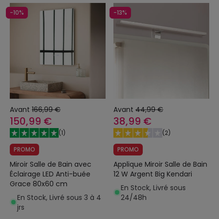
-10%
-13%
Avant
166,99 €
Avant
44,99 €
150,99 €
38,99 €
(
1
)
(
2
)
PROMO
PROMO
Miroir Salle de Bain avec
Applique Miroir Salle de Bain
Éclairage LED Anti-buée
12 W Argent Big Kendari
Grace 80x60 cm
En Stock, Livré sous
En Stock, Livré sous 3 à 4
24/48h
jrs