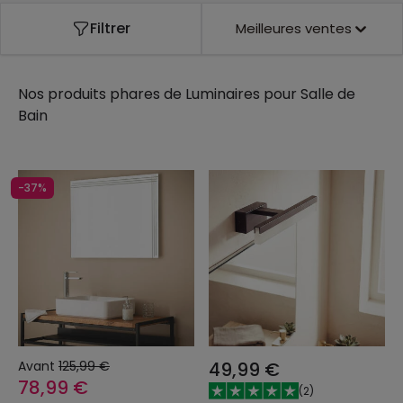
Dans notre catalogue, vous trouverez le système
Filtrer
Meilleures ventes
d'éclairage idéal, quel que soit le style de votre salle
de bains.
Nos produits phares de
Luminaires pour Salle de
Bain
-37%
Avant
125,99 €
49,99 €
78,99 €
(
2
)