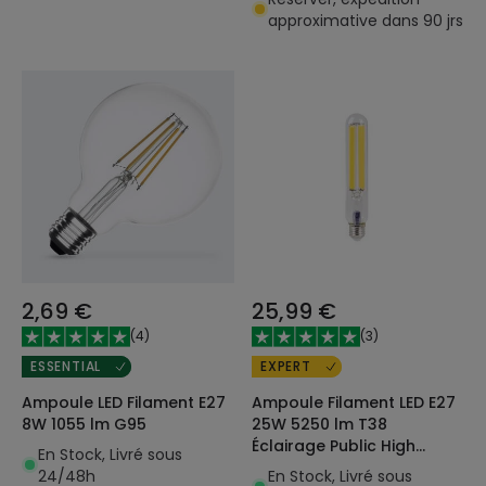
approximative dans 90 jrs
2,69 €
25,99 €
(
4
)
(
3
)
ESSENTIAL
EXPERT
Ampoule LED Filament E27
Ampoule Filament LED E27
8W 1055 lm G95
25W 5250 lm T38
Éclairage Public High
En Stock, Livré sous
Efficiency 210 lm/W Class
24/48h
En Stock, Livré sous