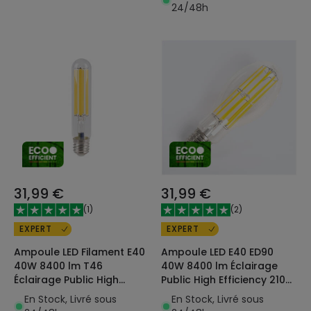
A
24/48h
31,99 €
31,99 €
(
1
)
(
2
)
EXPERT
EXPERT
Ampoule LED Filament E40
Ampoule LED E40 ED90
40W 8400 lm T46
40W 8400 lm Éclairage
Éclairage Public High
Public High Efficiency 210
Efficiency 210 lm/W Class
lm/W Class A
En Stock, Livré sous
En Stock, Livré sous
A