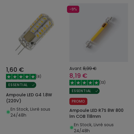
-9%
1,60 €
Avant
8,99 €
8,19 €
(
8
)
(
13
)
ESSENTIAL
ESSENTIAL
Ampoule LED G4 1.8W
(220V)
PROMO
En Stock, Livré sous
Ampoule LED R7S 8W 800
24/48h
lm COB 118mm
En Stock, Livré sous
24/48h