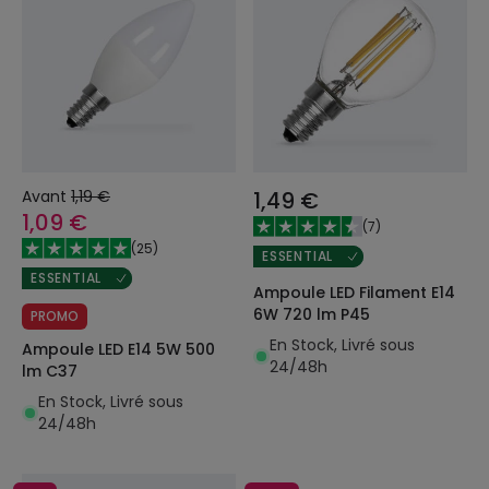
Avant
1,19 €
1,49 €
1,09 €
(
7
)
(
25
)
ESSENTIAL
ESSENTIAL
Ampoule LED Filament E14
6W 720 lm P45
PROMO
En Stock, Livré sous
Ampoule LED E14 5W 500
24/48h
lm C37
En Stock, Livré sous
24/48h