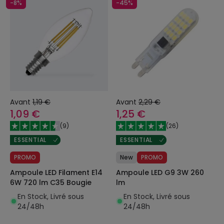
-8%
-45%
Avant
1,19 €
Avant
2,29 €
1,09 €
1,25 €
(
9
)
(
26
)
ESSENTIAL
ESSENTIAL
PROMO
New
PROMO
Ampoule LED Filament E14
Ampoule LED G9 3W 260
6W 720 lm C35 Bougie
lm
En Stock, Livré sous
En Stock, Livré sous
24/48h
24/48h