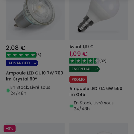
2,08 €
Avant
1,19 €
1,09 €
(
6
)
(
32
)
ADVANCED
ESSENTIAL
Ampoule LED GU10 7W 700
lm Crystal 60º
PROMO
En Stock, Livré sous
Ampoule LED E14 6W 550
24/48h
lm G45
En Stock, Livré sous
24/48h
-8%