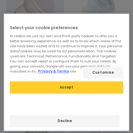
Select your cookie preferences
At Ledkia we use our own and third-party cookies to offer you a
1,36 €
Avant
2,29 €
better browsing experience, as well as to know which areas of the
1,79 €
site have been visited and to continue to improve it. Your personal
(
49
)
data/cookies may be used for ad personalisation. The cookies
(
10
)
ESSENTIAL
used are: Technical, Performance, Functionality and Targeted.
ESSENTIAL
You can accept, reject or configure them to suit your needs. By
Ampoule LED GU10 7W 600
giving your consent, Google will use your personal data as
lm 100º
indicated in its
Privacy & Terms
site.
PROMO
Customise
En Stock, Livré sous
Ampoule LED Dimmable
24/48h
GU10 7W 630 lm S11 60º
Accept
En Stock, Livré sous
24/48h
-8%
Decline