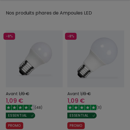
Nos produits phares de
Ampoules LED
-8%
-8%
Avant
1,19 €
Avant
1,19 €
1,09 €
1,09 €
(
48
)
(
11
)
ESSENTIAL
ESSENTIAL
PROMO
PROMO