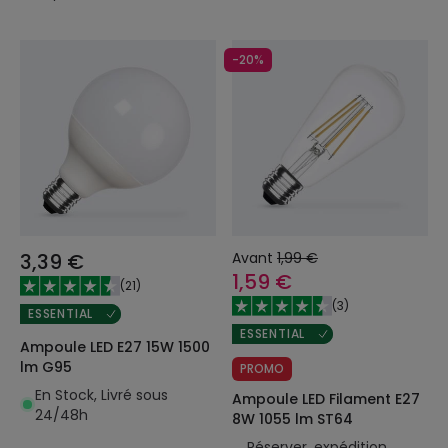
-20%
3,39 €
Avant
1,99 €
1,59 €
(
21
)
(
3
)
ESSENTIAL
ESSENTIAL
Ampoule LED E27 15W 1500
lm G95
PROMO
En Stock, Livré sous
Ampoule LED Filament E27
24/48h
8W 1055 lm ST64
Réserver, expédition