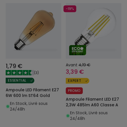
-19%
1,79 €
Avant
4,19 €
3,39 €
(
3
)
ESSENTIAL
EXPERT
Ampoule LED Filament E27
PROMO
6W 600 lm ST64 Gold
Ampoule Filament LED E27
En Stock, Livré sous
2,3W 485lm A60 Classe A
24/48h
En Stock, Livré sous
24/48h