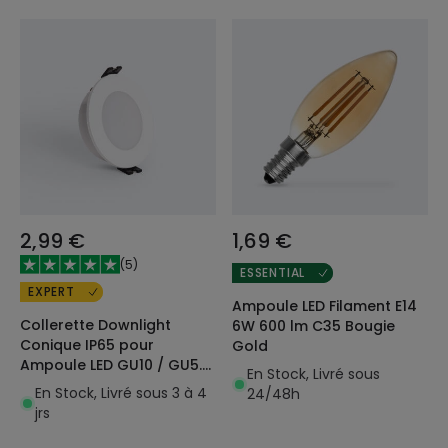
2,99 €
1,69 €
(
5
)
ESSENTIAL
EXPERT
Ampoule LED Filament E14
Collerette Downlight
6W 600 lm C35 Bougie
Conique IP65 pour
Gold
Ampoule LED GU10 / GU5.3
En Stock, Livré sous
Coupe Ø75 mm Minus
En Stock, Livré sous 3 à 4
24/48h
jrs