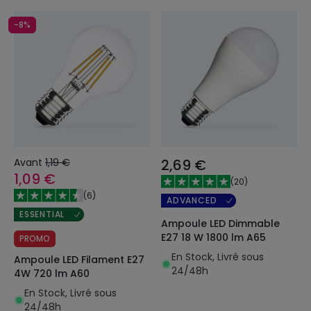
-8%
Avant
1,19 €
2,69 €
1,09 €
(
20
)
(
6
)
ADVANCED
ESSENTIAL
Ampoule LED Dimmable
E27 18 W 1800 lm A65
PROMO
En Stock, Livré sous
Ampoule LED Filament E27
24/48h
4W 720 lm A60
En Stock, Livré sous
24/48h