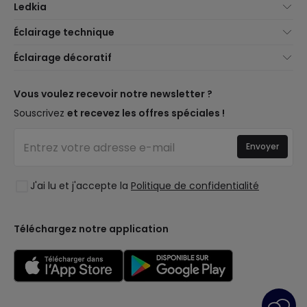
Ledkia
À propos de nous
Éclairage technique
Service client
Nouveautés éclairage
Éclairage décoratif
Méthodes d'expédition
Marques
Nouveautés Décoration
Méthodes de paiement
Types de culots d'ampoules
Marques de décoration premium
Vous voulez recevoir notre newsletter ?
Êtes-vous un professionnel ?
Calculateur d'économies LED
Espaces de vie
Souscrivez
et recevez les offres spéciales !
Questions fréquentes (FAQ)
Devis
Styles
Se connecter
Éclairage pour entreprises
Envoyer
Collections
Déstockage OutLED
Tendances
J'ai lu et j'accepte la
Politique de confidentialité
LoveYouGreen
Téléchargez notre application