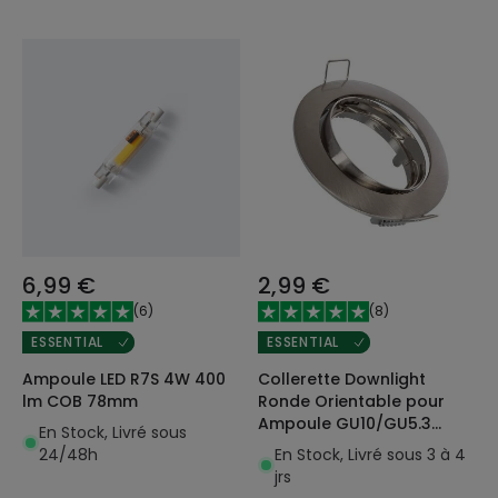
6,99 €
2,99 €
(
6
)
(
8
)
ESSENTIAL
ESSENTIAL
Ampoule LED R7S 4W 400
Collerette Downlight
lm COB 78mm
Ronde Orientable pour
Ampoule GU10/GU5.3
En Stock, Livré sous
Coupe Ø 72mm
24/48h
En Stock, Livré sous 3 à 4
jrs