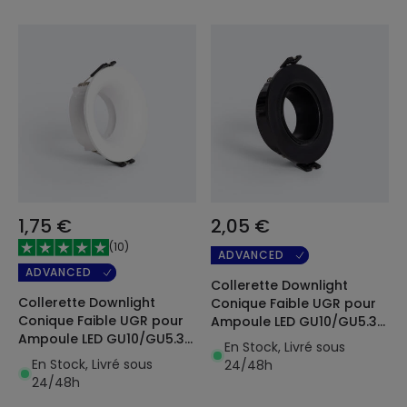
1,75 €
2,05 €
(
10
)
ADVANCED
ADVANCED
Collerette Downlight
Collerette Downlight
Conique Faible UGR pour
Conique Faible UGR pour
Ampoule LED GU10/GU5.3
Ampoule LED GU10/GU5.3
Coupe Ø 75mm
En Stock, Livré sous
Coupe Ø 70mm
En Stock, Livré sous
24/48h
24/48h