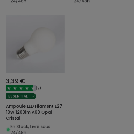
24/48h
24/48h
3,39 €
(
2
)
ESSENTIAL
Ampoule LED Filament E27
10W 1200lm A60 Opal
Cristal
En Stock, Livré sous
24/48h