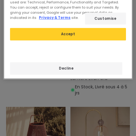
used are: Technical, Performance, Functionality and Targeted.
You can accept, reject or configure them to suit your needs. By
giving your consent, Google will use your personal data as
indicated in its
Privacy & Terms
site.
Customise
Accept
45,99 €
Avant
32,99 €
27,19 €
Lampe à Poser Métal Noa
PROMO
En Stock, Livré sous 3 à 4
jrs
Lampe Sphérique
Decline
Décorative Boule de
Lumière Evan Orb
En Stock, Livré sous 4 à 5
jrs