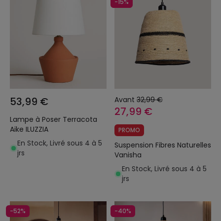
-15%
53,99 €
Avant
32,99 €
27,99 €
Lampe à Poser Terracota
Aike ILUZZIA
PROMO
En Stock, Livré sous 4 à 5
Suspension Fibres Naturelles
jrs
Vanisha
En Stock, Livré sous 4 à 5
jrs
-52%
-40%