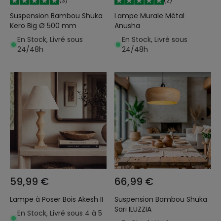
(
3
)
(
2
)
Suspension Bambou Shuka
Lampe Murale Métal
Kero Big Ø 500 mm
Anusha
En Stock, Livré sous
En Stock, Livré sous
24/48h
24/48h
59,99 €
66,99 €
Lampe à Poser Bois Akesh II
Suspension Bambou Shuka
Sari ILUZZIA
En Stock, Livré sous 4 à 5