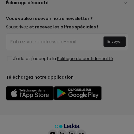
Éclairage décoratif
Méthodes d'expédition
Marques
Nouveautés Décoration
Méthodes de paiement
Types de culots d'ampoules
Marques de décoration premium
Vous voulez recevoir notre newsletter ?
Êtes-vous un professionnel ?
Calculateur d'économies LED
Espaces de vie
Souscrivez
et recevez les offres spéciales !
Questions fréquentes (FAQ)
Devis
Styles
Se connecter
Éclairage pour entreprises
Envoyer
Collections
Déstockage OutLED
Tendances
J'ai lu et j'accepte la
Politique de confidentialité
LoveYouGreen
Téléchargez notre application