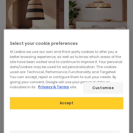
Select your cookie preferences
At Ledkia we use our own and third-party cookies to offer you a
Avant
45,99 €
Avant
44,99 €
better browsing experience, as well as to know which areas of the
21,99 €
26,99 €
site have been visited and to continue to improve it. Your personal
data/cookies may be used for ad personalisation. The cookies
PROMO
PROMO
used are: Technical, Performance, Functionality and Targeted.
You can accept, reject or configure them to suit your needs. By
Suspension Fibres Naturelles
Suspension Fibres Naturelles
giving your consent, Google will use your personal data as
Kavya
Esuay Arya ILUZZIA
indicated in its
Privacy & Terms
site.
Customise
En Stock, Livré sous 4 à 5
En Stock, Livré sous 4 à 5
jrs
jrs
Accept