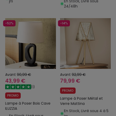
jrs
En Stock, Livré sous
24/48h
-52%
-14%
Avant
90,99 €
Avant
92,99 €
43,99 €
79,99 €
(
1
)
PROMO
PROMO
Lampe à Poser Métal et
Lampe à Poser Bois Cave
Verre Mattina
ILUZZIA
En Stock, Livré sous 4 à 5
En Stock, Livré sous