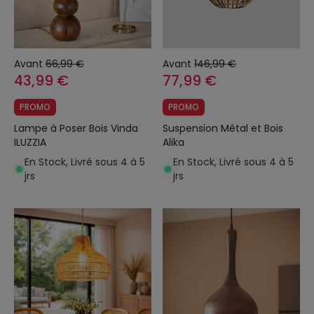
Avant
66,99 €
Avant
146,99 €
43,99 €
77,99 €
PROMO
PROMO
Lampe à Poser Bois Vinda
Suspension Métal et Bois
ILUZZIA
Alika
En Stock, Livré sous 4 à 5
En Stock, Livré sous 4 à 5
jrs
jrs