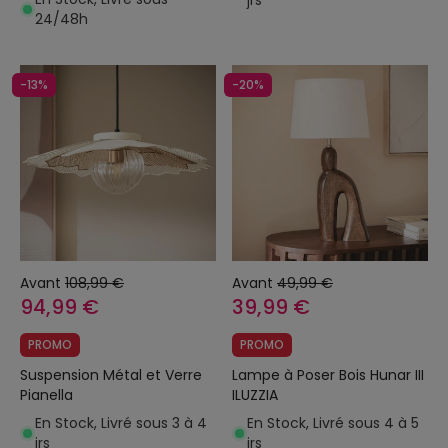
jrs
24/48h
-13%
-20%
Avant
108,99 €
Avant
49,99 €
94,99 €
39,99 €
PROMO
PROMO
Suspension Métal et Verre
Lampe à Poser Bois Hunar III
Pianella
ILUZZIA
En Stock, Livré sous 3 à 4
En Stock, Livré sous 4 à 5
jrs
jrs