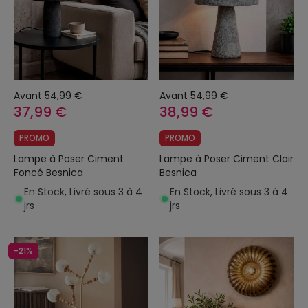
Avant
54,99 €
Avant
54,99 €
37,99 €
38,99 €
PROMO
PROMO
Lampe à Poser Ciment
Lampe à Poser Ciment Clair
Foncé Besnica
Besnica
En Stock, Livré sous 3 à 4
En Stock, Livré sous 3 à 4
jrs
jrs
-21%