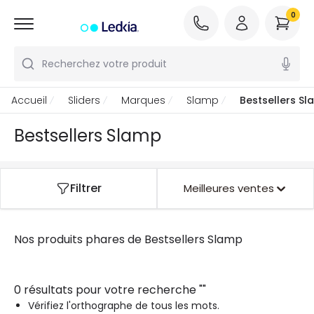
0
Recherchez votre produit
Accueil
Sliders
Marques
Slamp
Bestsellers S
Bestsellers Slamp
Filtrer
Meilleures ventes
Nos produits phares de
Bestsellers Slamp
Select your cookie preferences
At Ledkia we use our own and third-party cookies to offer you a
0 résultats pour votre recherche
"
"
better browsing experience, as well as to know which areas of the
site have been visited and to continue to improve it. Your personal
Vérifiez l'orthographe de tous les mots.
data/cookies may be used for ad personalisation. The cookies