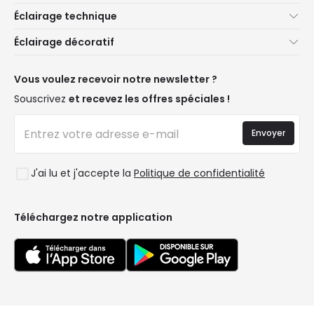
À propos de nous
Éclairage technique
Service client
Nouveautés éclairage
Éclairage décoratif
Méthodes d'expédition
Marques
Nouveautés Décoration
Méthodes de paiement
Types de culots d'ampoules
Marques de décoration premium
Vous voulez recevoir notre newsletter ?
Êtes-vous un professionnel ?
Calculateur d'économies LED
Espaces de vie
Souscrivez
et recevez les offres spéciales !
Questions fréquentes (FAQ)
Devis
Styles
Se connecter
Éclairage pour entreprises
Envoyer
Collections
Déstockage OutLED
Tendances
J'ai lu et j'accepte la
Politique de confidentialité
LoveYouGreen
Téléchargez notre application