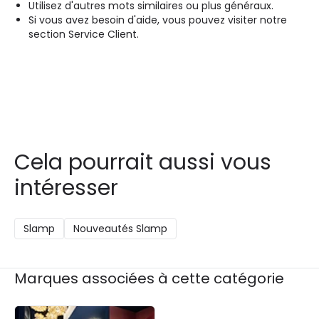
Utilisez d'autres mots similaires ou plus généraux.
used are: Technical, Performance, Functionality and Targeted.
Si vous avez besoin d'aide, vous pouvez visiter notre
You can accept, reject or configure them to suit your needs. By
section Service Client.
giving your consent, Google will use your personal data as
indicated in its
Privacy & Terms
site.
Customise
Accept
Cela pourrait aussi vous
Decline
intéresser
Slamp
Nouveautés Slamp
Marques associées à cette catégorie