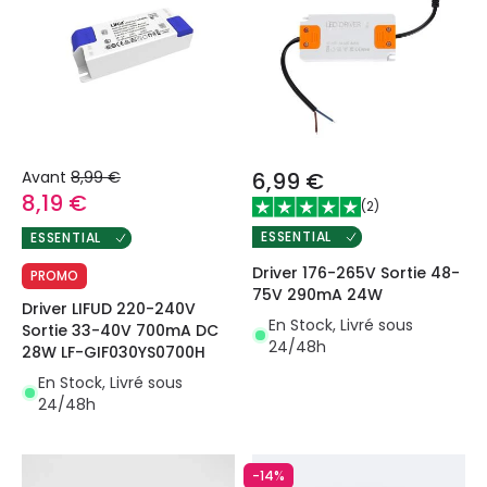
Avant
8,99 €
6,99 €
8,19 €
(
2
)
ESSENTIAL
ESSENTIAL
Driver 176-265V Sortie 48-
PROMO
75V 290mA 24W
Driver LIFUD 220-240V
En Stock, Livré sous
Sortie 33-40V 700mA DC
24/48h
28W LF-GIF030YS0700H
En Stock, Livré sous
24/48h
-14%