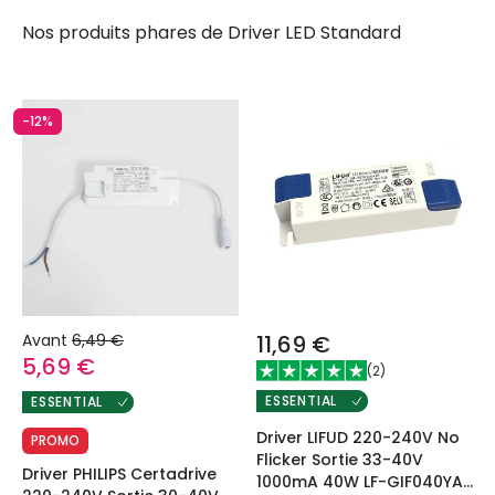
Nos produits phares de
Driver LED Standard
-12%
Avant
6,49 €
11,69 €
5,69 €
(
2
)
ESSENTIAL
ESSENTIAL
Driver LIFUD 220-240V No
PROMO
Flicker Sortie 33-40V
Driver PHILIPS Certadrive
1000mA 40W LF-GIF040YA