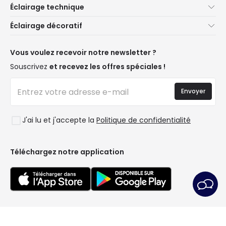
Éclairage technique
Service client
Nouveautés éclairage
Éclairage décoratif
Méthodes d'expédition
Marques
Nouveautés Décoration
Méthodes de paiement
Types de culots d'ampoules
Marques de décoration premium
Vous voulez recevoir notre newsletter ?
Êtes-vous un professionnel ?
Calculateur d'économies LED
Espaces de vie
Souscrivez
et recevez les offres spéciales !
Questions fréquentes (FAQ)
Devis
Styles
Se connecter
Éclairage pour entreprises
Envoyer
Collections
Déstockage OutLED
Tendances
J'ai lu et j'accepte la
Politique de confidentialité
LoveYouGreen
Téléchargez notre application