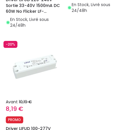
GIF030YA
En Stock, Livré sous
Sortie 33-40V 1500mA DC
24/48h
60W No Flicker LF-
GIF060YA(H)
En Stock, Livré sous
24/48h
-20%
Avant
10,19 €
8,19 €
PROMO
Driver LIFUD 100-277V