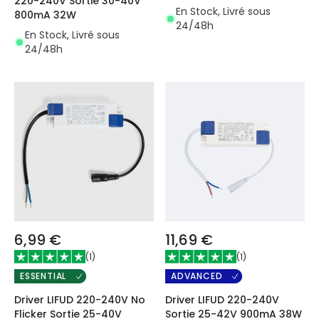
220-240V Sortie 30-40V
II 1000H
En Stock, Livré sous
800mA 32W
24/48h
En Stock, Livré sous
24/48h
6,99 €
11,69 €
(
1
)
(
1
)
ESSENTIAL
ADVANCED
Driver LIFUD 220-240V No
Driver LIFUD 220-240V
Flicker Sortie 25-40V
Sortie 25-42V 900mA 38W