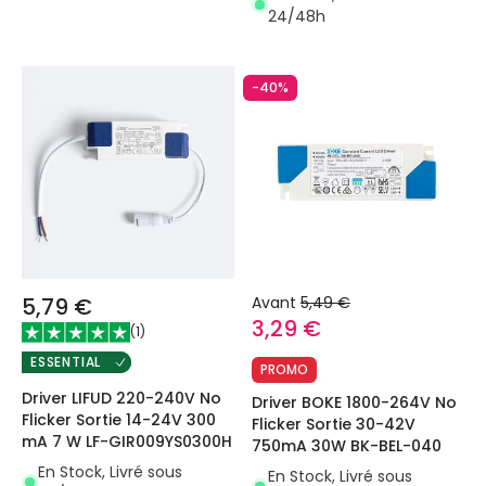
24/48h
-40%
5,79 €
Avant
5,49 €
3,29 €
(
1
)
ESSENTIAL
PROMO
Driver LIFUD 220-240V No
Driver BOKE 1800-264V No
Flicker Sortie 14-24V 300
Flicker Sortie 30-42V
mA 7 W LF-GIR009YS0300H
750mA 30W BK-BEL-040
En Stock, Livré sous
En Stock, Livré sous