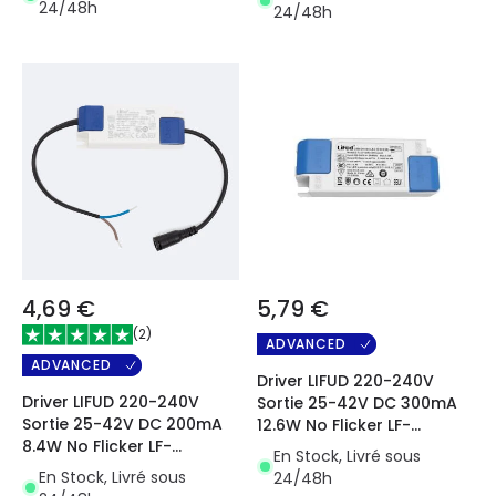
24/48h
24/48h
4,69 €
5,79 €
(
2
)
ADVANCED
ADVANCED
Driver LIFUD 220-240V
Driver LIFUD 220-240V
Sortie 25-42V DC 300mA
Sortie 25-42V DC 200mA
12.6W No Flicker LF-
8.4W No Flicker LF-
GIR013YS0300H
En Stock, Livré sous
GIR009YS
En Stock, Livré sous
24/48h