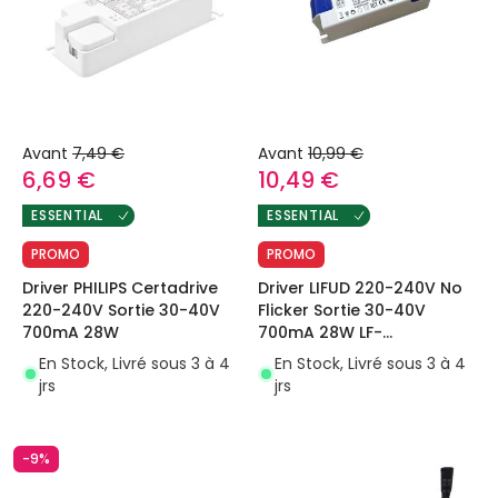
Avant
7,49 €
Avant
10,99 €
6,69 €
10,49 €
ESSENTIAL
ESSENTIAL
PROMO
PROMO
Driver PHILIPS Certadrive
Driver LIFUD 220-240V No
220-240V Sortie 30-40V
Flicker Sortie 30-40V
700mA 28W
700mA 28W LF-
GIF030YCII0700U
En Stock, Livré sous 3 à 4
En Stock, Livré sous 3 à 4
jrs
jrs
-9%