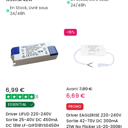
24/48h
En Stock, Livré sous
24/48h
-15%
6,99 €
Avant
7,89 €
6,69 €
(
1
)
ESSENTIAL
PROMO
Driver LIFUD 220-240V
Driver EAGLERISE 220-240V
Sortie 25-40V DC 450mA
Sortie 42-70V DC 300mA
DC 18W LF-GIF018YS0450H
21W No Flicker LS-20-300RI