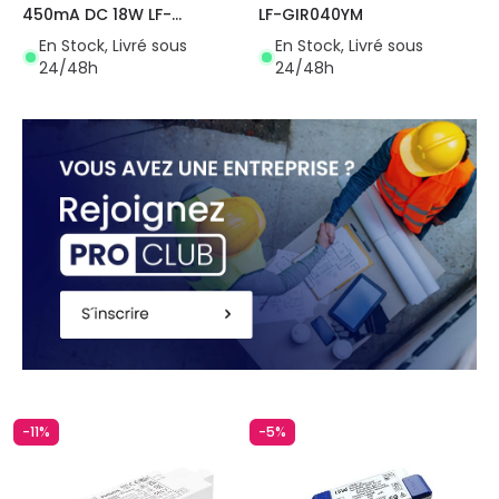
450mA DC 18W LF-
LF-GIR040YM
GIF018YS0450H
En Stock, Livré sous
En Stock, Livré sous
24/48h
24/48h
-11%
-5%