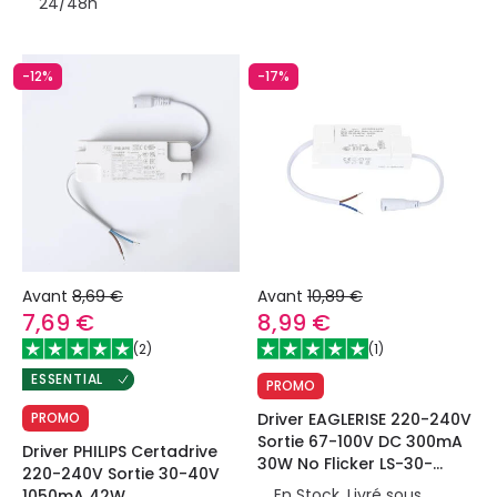
24/48h
-12%
-17%
Avant
8,69 €
Avant
10,89 €
7,69 €
8,99 €
(
2
)
(
1
)
ESSENTIAL
PROMO
PROMO
Driver EAGLERISE 220-240V
Sortie 67-100V DC 300mA
Driver PHILIPS Certadrive
30W No Flicker LS-30-
220-240V Sortie 30-40V
300RI
En Stock, Livré sous
1050mA 42W