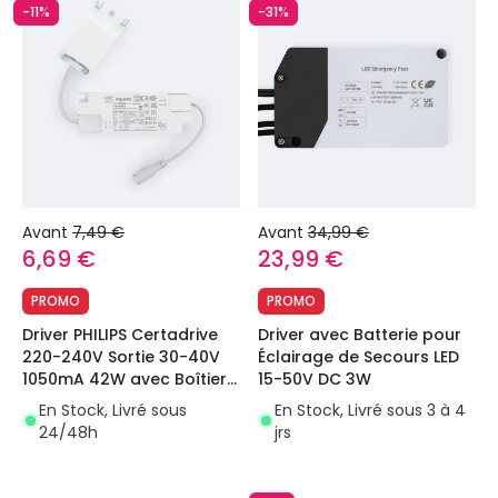
-11%
-31%
Avant
7,49 €
Avant
34,99 €
6,69 €
23,99 €
PROMO
PROMO
Driver PHILIPS Certadrive
Driver avec Batterie pour
220-240V Sortie 30-40V
Éclairage de Secours LED
1050mA 42W avec Boîtier
15-50V DC 3W
de Connexions Rapides
En Stock, Livré sous
En Stock, Livré sous 3 à 4
24/48h
jrs