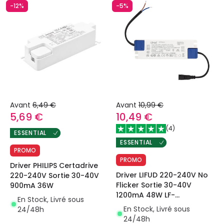
-12%
-5%
Avant
6,49 €
Avant
10,99 €
5,69 €
10,49 €
(
4
)
ESSENTIAL
ESSENTIAL
PROMO
PROMO
Driver PHILIPS Certadrive
Driver LIFUD 220-240V No
220-240V Sortie 30-40V
Flicker Sortie 30-40V
900mA 36W
1200mA 48W LF-
En Stock, Livré sous
GIF050YS1200H
En Stock, Livré sous
24/48h
24/48h