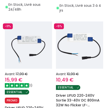
En Stock, Livré sous
En Stock, Livré sous 3 à 4
24/48h
jrs
-11%
-5%
Avant
17,99 €
Avant
10,99 €
15,99 €
10,49 €
(
1
)
ESSENTIAL
ESSENTIAL
Driver LIFUD 220-240V
Sortie 33-40V DC 800mA
PROMO
32W No Flicker LF-
Driver LIFUD 220-240V