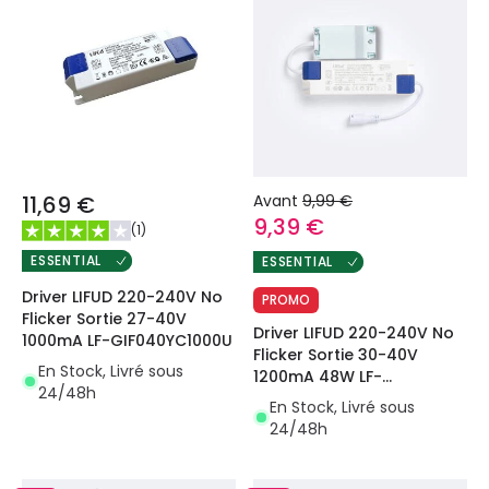
11,69 €
Avant
9,99 €
9,39 €
(
1
)
ESSENTIAL
ESSENTIAL
Driver LIFUD 220-240V No
PROMO
Flicker Sortie 27-40V
Driver LIFUD 220-240V No
1000mA LF-GIF040YC1000U
Flicker Sortie 30-40V
En Stock, Livré sous
1200mA 48W LF-
24/48h
GIF050YS1200H avec
En Stock, Livré sous
Boîtier de Connexion
24/48h
Rapide