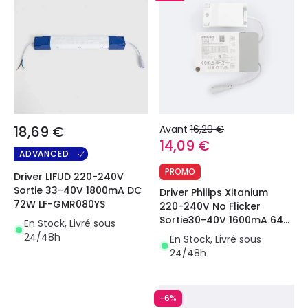
18,69 €
Avant
16,29 €
14,09 €
ADVANCED
PROMO
Driver LIFUD 220-240V
Sortie 33-40V 1800mA DC
Driver Philips Xitanium
72W LF-GMR080YS
220-240V No Flicker
Sortie30-40V 1600mA 64W
En Stock, Livré sous
9290 014 235
24/48h
En Stock, Livré sous
24/48h
-6%