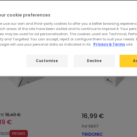
onic
our cookie preferences
e use our own and third-party cookies to offer you a better browsing experienc
ch areas of the site have been visited and to continue to improve it. Your per
es may be used for ad personalisation. The cookies used are: Technical, Perf
ty and Targeted. You can accept, reject or configure them to suit your needs. 
ogle will use your personal data as indicated in its
Privacy & Terms
site.
Customise
Decline
A
nt
18,49 €
16,99 €
,19 €
Ref
68317
89220
PROMO
TRIDONIC