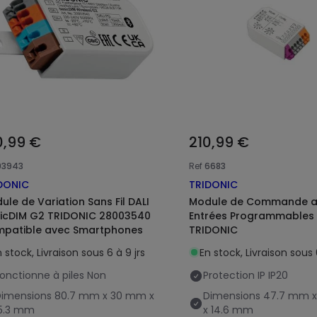
0,99 €
210,99 €
93943
Ref
6683
DONIC
TRIDONIC
ule de Variation Sans Fil DALI
Module de Commande a
icDIM G2 TRIDONIC 28003540
Entrées Programmables 
patible avec Smartphones
TRIDONIC
 stock, Livraison sous 6 à 9 jrs
En stock, Livraison sous 
onctionne à piles
Non
Protection IP
IP20
Dimensions
80.7 mm x 30 mm x
Dimensions
47.7 mm x
15.3 mm
x 14.6 mm