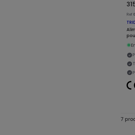
31
Ref
TRI
Ali
pou
En
P
T
P
7 prod