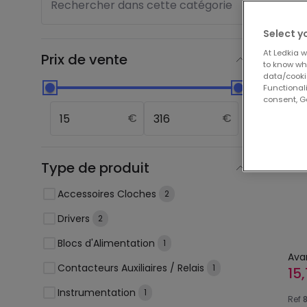
Rechercher dans cette catégorie
Trid
Select y
At Ledkia w
Prix de vente
to know whi
data/cooki
-18%
Functionali
consent, Go
€
€
Type de produit
Accessoires Cloches
2
Drivers
2
Blocs d'Alimentation
1
Ava
Contacteurs Auxiliaires / Relais
1
15
Instrumentation
1
Ref