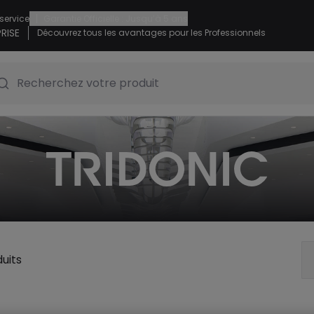
|
 service
Garantie Officielle : Jusqu’à 5 ans
RISE
Découvrez tous les avantages pour les Professionnels
Recherchez votre produit
uits