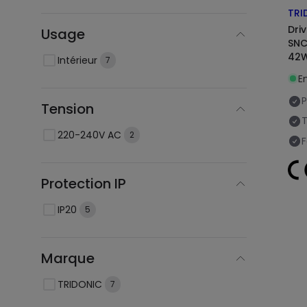
TRI
Dri
Usage
SNC
42W
Intérieur
7
En
P
Tension
T
220-240V AC
2
F
Protection IP
IP20
5
Marque
TRIDONIC
7