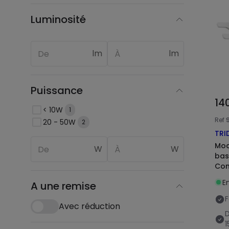
Luminosité
lm
lm
Puissance
14
< 10W
1
Ref
20 - 50W
2
TRI
Mod
W
W
bas
Com
En
A une remise
F
Avec réduction