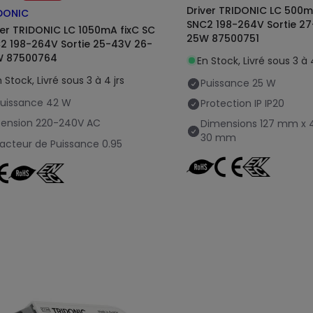
Driver TRIDONIC LC 500m
DONIC
SNC2 198-264V Sortie 2
ver TRIDONIC LC 1050mA fixC SC
25W 87500751
2 198-264V Sortie 25-43V 26-
 87500764
En Stock, Livré sous 3 à 4
 Stock, Livré sous 3 à 4 jrs
Puissance
25 W
uissance
42 W
Protection IP
IP20
ension
220-240V AC
Dimensions
127 mm x 
30 mm
acteur de Puissance
0.95