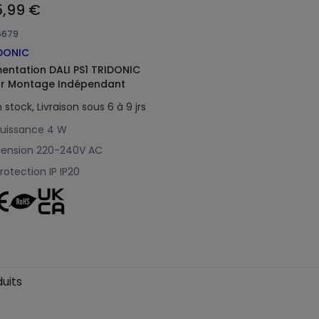
5,99 €
6679
DONIC
mentation DALI PS1 TRIDONIC
r Montage Indépendant
 stock, Livraison sous 6 à 9 jrs
uissance
4 W
ension
220-240V AC
rotection IP
IP20
uits