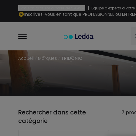
|
Livraison gratuite à partir de
59,99 €
Équipe d'experts à votre
Inscrivez-vous en tant que PROFESSIONNEL ou ENTREP
Accueil
Marques
TRIDONIC
Rechercher dans cette
7 prod
catégorie