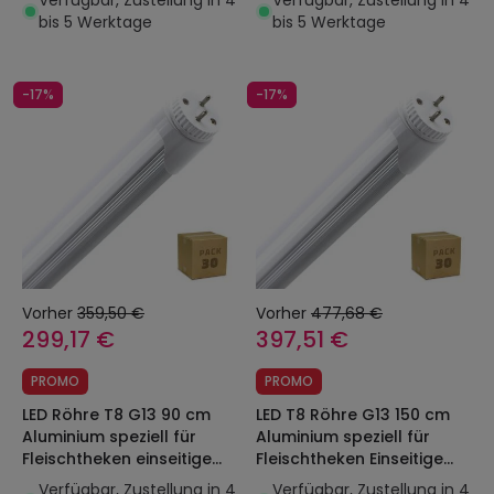
Verfügbar, Zustellung in 4
Verfügbar, Zustellung in 4
bis 5 Werktage
bis 5 Werktage
-17%
-17%
Vorher
359,50 €
Vorher
477,68 €
299,17 €
397,51 €
PROMO
PROMO
LED Röhre T8 G13 90 cm
LED T8 Röhre G13 150 cm
Aluminium speziell für
Aluminium speziell für
Fleischtheken einseitige
Fleischtheken Einseitige
Einspeisung 12W 120 lm/W
Einspeisung 22W 120 lm/W
Verfügbar, Zustellung in 4
Verfügbar, Zustellung in 4