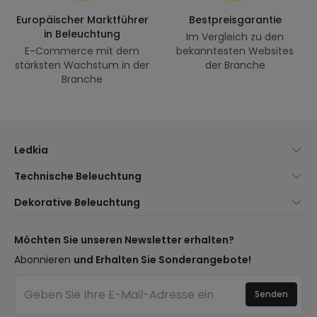
Europäischer Marktführer
Bestpreisgarantie
in Beleuchtung
Im Vergleich zu den
E-Commerce mit dem
bekanntesten Websites
stärksten Wachstum in der
der Branche
Branche
Ledkia
Über uns
Technische Beleuchtung
Kundenservice
Neuheiten Beleuchtung
Dekorative Beleuchtung
Versandmethoden
Marken
Neuheiten Lampen
Zahlungsmethoden
Arten von Lampensockeln
Trends
Möchten Sie unseren Newsletter erhalten?
Sind Sie ein Profi?
LED-Einsparrechner
Premium-Dekor-Marken
Abonnieren
und Erhalten Sie Sonderangebote!
Häufig gestellte Fragen (FAQ)
Kostenvoranschläge
Neue Dekorationen
Anmelden
Beleuchtung für Unternehmen
Senden
Räume
Ausverkauf OutLED
Stile