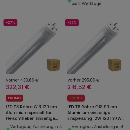
bis 5 Werktage
-27%
-27%
Vorher
439,66 €
Vorher
295,86 €
322,31 €
216,52 €
PROMO
PROMO
LED T8 Röhre G13 120 cm
LED T8 Röhre G13 90 cm
Aluminium speziell für
Aluminium einseitige
Fleischtheken Einseitige
Einspeisung 12W 120 lm/W
Einspeisung 18W 120 lm/W
(Pack 30 Einheiten)
Verfügbar, Zustellung in 4
Verfügbar, Zustellung in 4