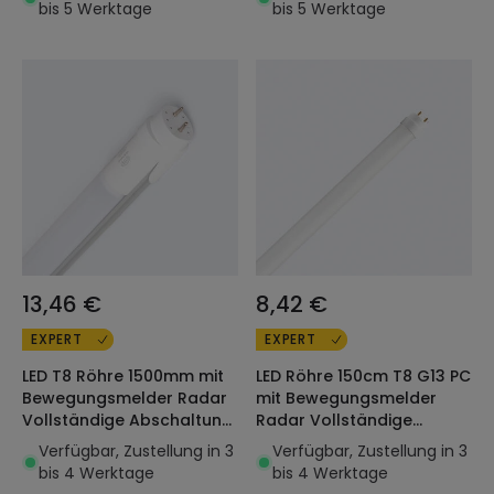
(Pack 30 Einheiten)
bis 5 Werktage
bis 5 Werktage
13,46 €
8,42 €
EXPERT
EXPERT
LED T8 Röhre 1500mm mit
LED Röhre 150cm T8 G13 PC
Bewegungsmelder Radar
mit Bewegungsmelder
Vollständige Abschaltung
Radar Vollständige
24W 100lm/w
Ausschaltung Einseitiger
Verfügbar, Zustellung in 3
Verfügbar, Zustellung in 3
Anschluss 23W 140lm/W
bis 4 Werktage
bis 4 Werktage