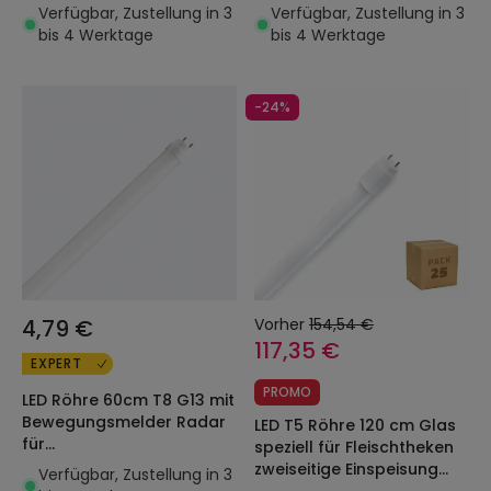
Sicherheitsbeleuchtung
Ausschaltung Einseitiger
Verfügbar, Zustellung in 3
Verfügbar, Zustellung in 3
Einseitiger Anschluss 9W
Anschluss 9W 140lm/W
bis 4 Werktage
bis 4 Werktage
140lm/W
-24%
4,79 €
Vorher
154,54 €
117,35 €
EXPERT
PROMO
LED Röhre 60cm T8 G13 mit
Bewegungsmelder Radar
LED T5 Röhre 120 cm Glas
für
speziell für Fleischtheken
Sicherheitsbeleuchtung
zweiseitige Einspeisung
Verfügbar, Zustellung in 3
Einseitiger Anschluss 9W