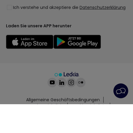
Ich verstehe und akzeptiere die
Datenschutzerklärung
Kollektionen
LoveYouGreen
Laden Sie unsere APP herunter
Allgemeine Geschäftsbedingungen
Datenschutzrichtlinie
Cookie-Richtlinie
Cookie-Einstellungen
Kundendienst
Impressum
© All rights reserved | PRISMICA S.L. - VAT
ESB98845944