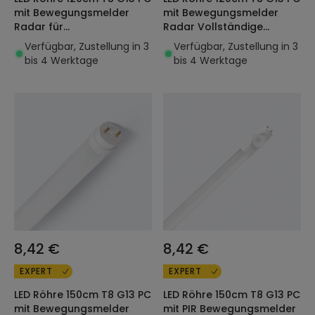
mit Bewegungsmelder
mit Bewegungsmelder
Radar für
Radar Vollständige
Sicherheitsbeleuchtung
Ausschaltung Einseitiger
Verfügbar, Zustellung in 3
Verfügbar, Zustellung in 3
Einseitiger Anschluss 18W
Anschluss 18W 140lm/W
bis 4 Werktage
bis 4 Werktage
140lm/W
8,42 €
8,42 €
EXPERT
EXPERT
LED Röhre 150cm T8 G13 PC
LED Röhre 150cm T8 G13 PC
mit Bewegungsmelder
mit PIR Bewegungsmelder