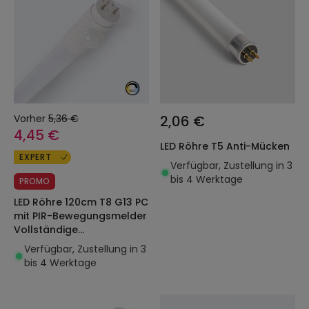
Vorher
5,36 €
2,06 €
4,45 €
LED Röhre T5 Anti-Mücken
EXPERT
Verfügbar, Zustellung in 3
bis 4 Werktage
PROMO
LED Röhre 120cm T8 G13 PC
mit PIR-Bewegungsmelder
Vollständige
Ausschaltung Einseitiger
Verfügbar, Zustellung in 3
Anschluss 18W 140lm/W
bis 4 Werktage