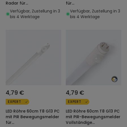
Radar für
für
Sicherheitsbeleuchtung
Sicherheitsbeleuchtung
Verfügbar, Zustellung in 3
Verfügbar, Zustellung in 3
Einseitiger Anschluss 23W
Einseitiger Anschluss 23W
bis 4 Werktage
bis 4 Werktage
140lm/W
140lm/W
4,79 €
4,79 €
EXPERT
EXPERT
LED Röhre 60cm T8 G13 PC
LED Röhre 60cm T8 G13 PC
mit PIR Bewegungsmelder
mit PIR-Bewegungsmelder
für
Vollständige