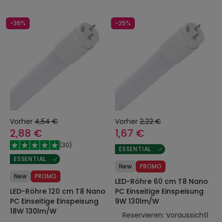
-36%
-25%
Vorher
4,54 €
Vorher
2,22 €
2,88 €
1,67 €
(
30
)
ESSENTIAL
ESSENTIAL
New
PROMO
New
PROMO
LED-Röhre 60 cm T8 Nano
LED-Röhre 120 cm T8 Nano
PC Einseitige Einspeisung
PC Einseitige Einspeisung
9W 130lm/W
18W 130lm/W
Reservieren: Voraussichtl