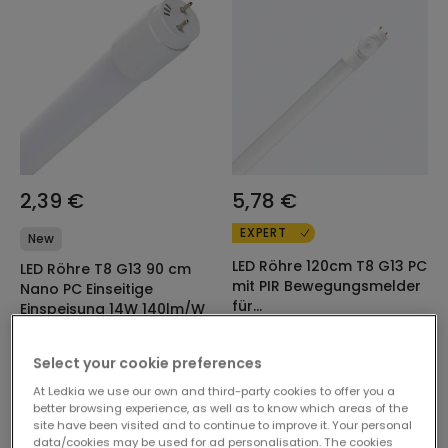
2,39 €
5,78 €
EXPERT
New
LED Röhre 120cm T8 G13 PC
LED Röhre T8 G13 90 cm
mit PIR Bewegungsmelder
Nano PC Einseitige
für
Einspeisung 14W 140lm/W
Sicherheitsbeleuchtung
Verfügbar, Zustellung in 3
Verfügbar, Zustellung in 3
Einseitiger Anschluss 18W
bis 4 Werktage
bis 4 Werktage
Select your cookie preferences
140lm/W
At Ledkia we use our own and third-party cookies to offer you a
better browsing experience, as well as to know which areas of the
site have been visited and to continue to improve it. Your personal
data/cookies may be used for ad personalisation. The cookies