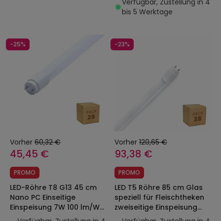
Verfügbar, Zustellung in 4
bis 5 Werktage
-25%
-23%
Vorher
60,32 €
Vorher
120,65 €
45,45 €
93,38 €
PROMO
PROMO
LED-Röhre T8 G13 45 cm
LED T5 Röhre 85 cm Glas
Nano PC Einseitige
speziell für Fleischtheken
Einspeisung 7W 100 lm/W
zweiseitige Einspeisung
(Pack 25 Einheiten)
14W (Pack 25 Einheiten)