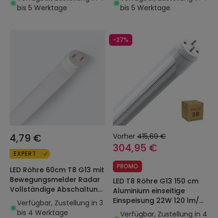
(Pack 30 Einheiten)
(Pack 30 Einheiten)
bis 5 Werktage
bis 5 Werktage
-27%
4,79 €
Vorher
415,69 €
304,95 €
EXPERT
PROMO
LED Röhre 60cm T8 G13 mit
Bewegungsmelder Radar
LED T8 Röhre G13 150 cm
Vollständige Abschaltung
Aluminium einseitige
Einseitiger Anschluss 9W
Einspeisung 22W 120 lm/W
Verfügbar, Zustellung in 3
140lm/W
(Pack 30 Einheiten)
bis 4 Werktage
Verfügbar, Zustellung in 4